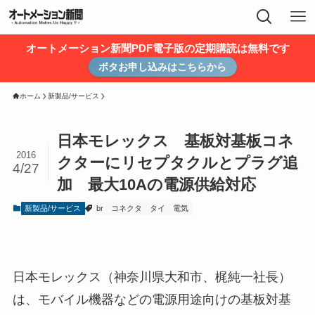
オートメーション新聞PDF電子版の定期購読は無料です
ボタお申し込みはこちらから
ホーム
新製品/サービス
日本モレックス 基板対基板コネ
2016
クターにリセプタクルとプラグ追
4/27
加 最大10Aの電源供給対応
新製品/サービス
br
コネクタ
タイ
電気
日本モレックス（神奈川県大和市、梶純一社長）
は、モバイル機器などの電源用途向けの基板対基