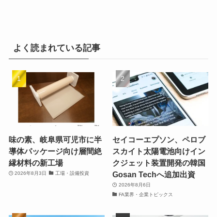
よく読まれている記事
味の素、岐阜県可児市に半
セイコーエプソン、ペロブ
導体パッケージ向け層間絶
スカイト太陽電池向けイン
縁材料の新工場
クジェット装置開発の韓国
Gosan Techへ追加出資
2026年8月3日
工場・設備投資
2026年8月6日
FA業界・企業トピックス