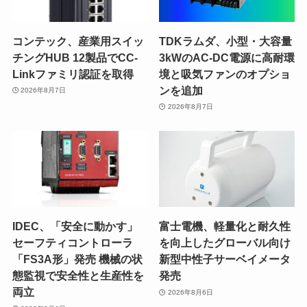
コンテック、産業用スイッ
TDKラムダ、小型・大容量
チングHUB 12製品でCC-
3kWのAC-DC電源に高耐環
Linkファミリ認証を取得
境と吸気ファンのオプショ
ンを追加
2026年8月7日
2026年8月7日
IDEC、「安全に動かす」
富士電機、軽量化と耐久性
セーフティコントローラ
を向上したグローバル向け
「FS3A形」発売 機械の状
新型中性子サーベイメータ
態監視で安全性と生産性を
発売
両立
2026年8月6日