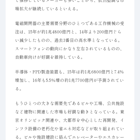
で推移しているメーカーも多いことから、依然堅調な市
場拡大が継続しているといえる。
電磁開閉器の主要需要分野のひとつである工作機械の受
注は、15年が約1兆4800億円と、14年より200億円ぐら
い減少したものの、過去3番目の高水準となっている。
スマートフォンの動向にかなり左右されているものの、
自動車向けが好調を維持している。
半導体・FPD製造装置も、15年は約1兆6800億円と7.4％
増加し、16年も5.5％増の約1兆7700億円が予測されてい
る。
もうひとつの大きな需要先であるビルや工場、公共施設
など建物に関連した市場も好調な動きとなっている。東
京オリンピック関連や、大都市を中心とした再開発、イ
ンフラ設備の老朽化や省エネ対応などが取り組まれてい
る。ビルや施設建設に絡んでエレベーターやエスカレー