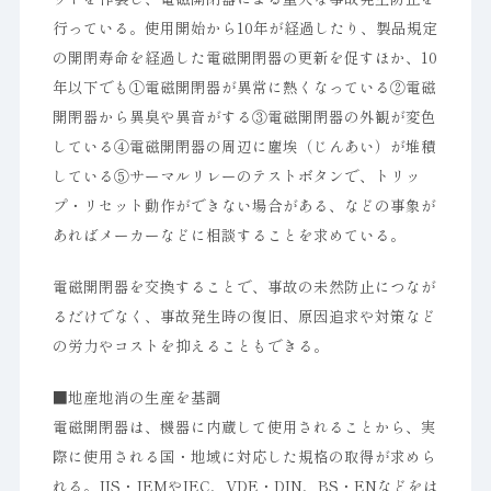
行っている。使用開始から10年が経過したり、製品規定
の開閉寿命を経過した電磁開閉器の更新を促すほか、10
年以下でも①電磁開閉器が異常に熱くなっている②電磁
開閉器から異臭や異音がする③電磁開閉器の外観が変色
している④電磁開閉器の周辺に塵埃（じんあい）が堆積
している⑤サーマルリレーのテストボタンで、トリッ
プ・リセット動作ができない場合がある、などの事象が
あればメーカーなどに相談することを求めている。
電磁開閉器を交換することで、事故の未然防止につなが
るだけでなく、事故発生時の復旧、原因追求や対策など
の労力やコストを抑えることもできる。
■地産地消の生産を基調
電磁開閉器は、機器に内蔵して使用されることから、実
際に使用される国・地域に対応した規格の取得が求めら
れる。JIS・JEMやIEC、VDE・DIN、BS・ENなどをは