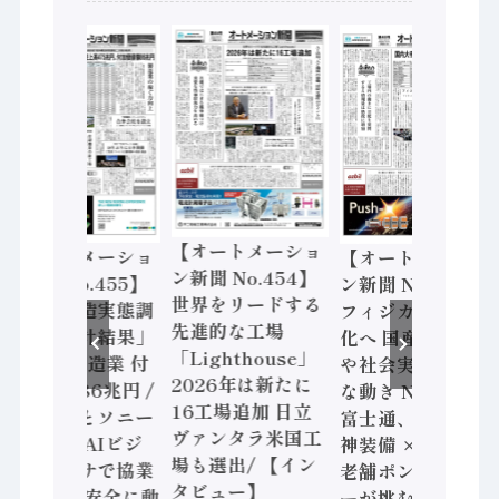
【オートメーショ
【オートメーショ
【オートメーショ
ン新聞 No.454】
ン新聞 No.455】
ン新聞 No.453】
世界をリードする
「経済構造実態調
フィジカルAI本格
先進的な工場
査二次集計結果」
化へ 国産AI開発
「Lighthouse」
2024年製造業 付
や社会実装に活発
2026年は新たに
加価値額86兆円 /
な動き Noetra、
16工場追加 日立
三菱電機とソニー
富士通、日立 / 兵
ヴァンタラ米国工
セミコン AIビジ
神装備 × HMS、
場も選出/ 【イン
ョンセンサで協業
老舗ポンプメーカ
タビュー】
/ IDEC、安全に動
ーが挑むデータ活