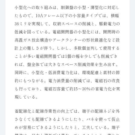
小型化への取り組みは、制御盤の小型・薄型化に対応し
たもので、10Aフレーム以下の小容量タイプでは、横幅
36ミリを実現して、収納スペースの削減と、駆動電力の
低減を図っている。電磁開閉器の小型化には、開閉時の
高温ガス放出構造やアークランナーの形状最適化など設
計上の難しさが伴う。しかし、多数個並列して使用する
ことが多い電磁開閉器では1個の幅を少しでも削減でき
れば、盤全体では大きなスペース削減効果を生み出す。
同時に、小型化・低消費電力化は、環境配慮と素材の節
約にもつながる。電力消費量の削減では、電磁石の改良
も行っており、電磁石容量で約15～30％の省電力化を実
現している。
省配線化と配線作業性の向上では、端子の配線ネジを外
さなくても配線できるようにしたり、バネを使って仮止
めが容易にできるようにしたりと、工夫している。端子