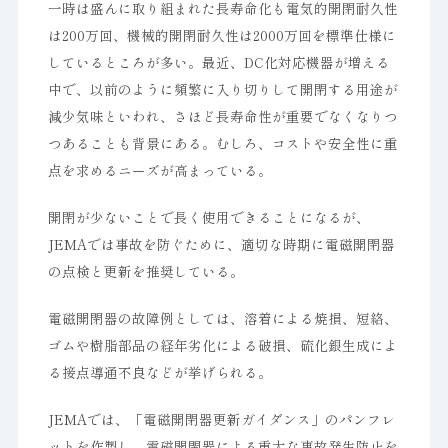
一時は盛んに取り組まれた長寿命化も電気的開閉耐久性
は200万回、機械的開閉耐久性は2000万回を標準仕様に
しているところが多い。最近、DC化対応機器が増える
中で、以前のように頻繁に入り切りして開閉する用途が
減少気味といわれ、さほど長寿命性が重要でなくなりつ
つあることも背景にある。むしろ、コストや安全性に重
点を求めるニーズが高まっている。
開閉が少ないことで長く使用できることになるが、
JEMAでは事故を防ぐために、適切な時期に電磁開閉器
の点検と更新を推奨している。
電磁開閉器の故障例としては、溶着による焼損、短絡、
ゴムや樹脂部品の経年劣化による破損、硫化銀生成によ
る接点導通不良などが挙げられる。
JEMAでは、「電磁開閉器更新ガイダンス」のパンフレ
ットを作製し、電磁開閉器による重大な事故発生防止を