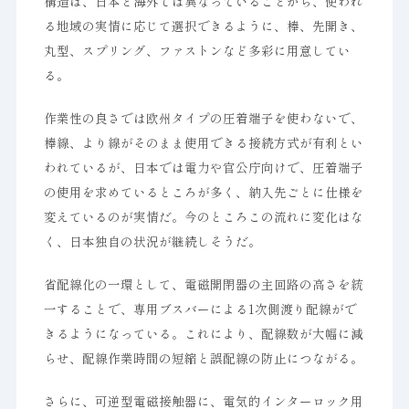
構造は、日本と海外では異なっていることから、使われ
る地域の実情に応じて選択できるように、棒、先開き、
丸型、スプリング、ファストンなど多彩に用意してい
る。
作業性の良さでは欧州タイプの圧着端子を使わないで、
棒線、より線がそのまま使用できる接続方式が有利とい
われているが、日本では電力や官公庁向けで、圧着端子
の使用を求めているところが多く、納入先ごとに仕様を
変えているのが実情だ。今のところこの流れに変化はな
く、日本独自の状況が継続しそうだ。
省配線化の一環として、電磁開閉器の主回路の高さを統
一することで、専用ブスバーによる1次側渡り配線がで
きるようになっている。これにより、配線数が大幅に減
らせ、配線作業時間の短縮と誤配線の防止につながる。
さらに、可逆型電磁接触器に、電気的インターロック用