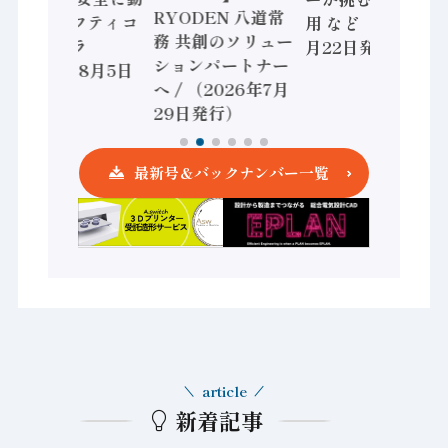
RYODEN 八道常
かすセーフティコ
用 など（2026年7
務 共創のソリュー
ントローラ
月22日発行）
ションパートナー
（2026年8月5日
へ / （2026年7月
発行）
29日発行）
最新号＆バックナンバー一覧
article
新着記事