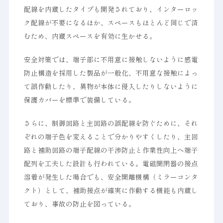
配線を内蔵したタイプも開発されており、インターロッ
ク配線が不要になるほか、スペースもほとんど同じで済
むため、内蔵スペースを有効に生かせる。
安全対策では、端子部に不用意に接触しないように感電
防止構造を採用した製品が一般化、不用意な接触によっ
て誤作動したり、異物が本体に侵入したりしないように
保護カバーを標準で装備している。
さらに、制御回路と主回路の誤配線を防ぐために、それ
ぞれの端子色を変えることで分かりやすくしたり、主回
路と補助回路の端子配線の干渉防止と作業性向上へ端子
配列を工夫した設計も行われている。電磁開閉器の接点
溶着が発生した場合でも、安全開離機構（ミラーコンタ
クト）として、補助接点が確実に作動する機能も内蔵し
ており、事故の防止を図っている。