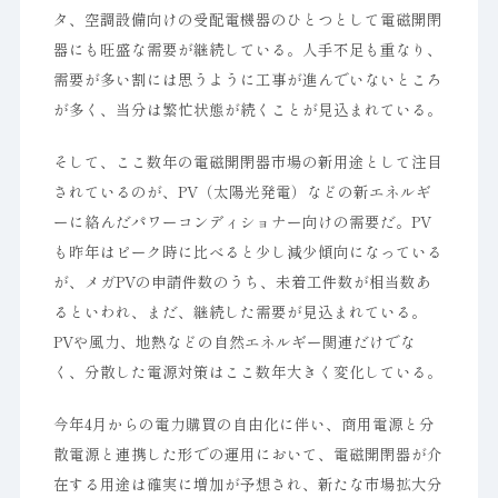
タ、空調設備向けの受配電機器のひとつとして電磁開閉
器にも旺盛な需要が継続している。人手不足も重なり、
需要が多い割には思うように工事が進んでいないところ
が多く、当分は繁忙状態が続くことが見込まれている。
そして、ここ数年の電磁開閉器市場の新用途として注目
されているのが、PV（太陽光発電）などの新エネルギ
ーに絡んだパワーコンディショナー向けの需要だ。PV
も昨年はピーク時に比べると少し減少傾向になっている
が、メガPVの申請件数のうち、未着工件数が相当数あ
るといわれ、まだ、継続した需要が見込まれている。
PVや風力、地熱などの自然エネルギー関連だけでな
く、分散した電源対策はここ数年大きく変化している。
今年4月からの電力購買の自由化に伴い、商用電源と分
散電源と連携した形での運用において、電磁開閉器が介
在する用途は確実に増加が予想され、新たな市場拡大分