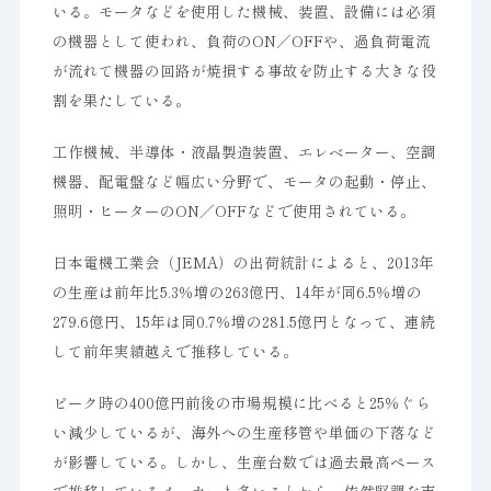
いる。モータなどを使用した機械、装置、設備には必須
の機器として使われ、負荷のON／OFFや、過負荷電流
が流れて機器の回路が焼損する事故を防止する大きな役
割を果たしている。
工作機械、半導体・液晶製造装置、エレベーター、空調
機器、配電盤など幅広い分野で、モータの起動・停止、
照明・ヒーターのON／OFFなどで使用されている。
日本電機工業会（JEMA）の出荷統計によると、2013年
の生産は前年比5.3％増の263億円、14年が同6.5％増の
279.6億円、15年は同0.7％増の281.5億円となって、連続
して前年実績越えで推移している。
ピーク時の400億円前後の市場規模に比べると25％ぐら
い減少しているが、海外への生産移管や単価の下落など
が影響している。しかし、生産台数では過去最高ペース