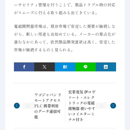
ーサビリティ管理を行うことで、製品トラブル時の対応
がスムーズに行える取り組みも出てきている。
電磁開閉器市場は、既存市場で安定した需要が継続しな
がら、新しい用途も出始めている。メーカーの寡占化が
進むなかにあって、依然製品開発意欲は高く、安定した
市場が継続するものと見られる。
宏業電気 伊ロヴ
ワゴジャパン リ
ァート・エレク
モートアクセス
トリックの電磁
PLC 携帯利用
接触器 使いやす
のデータ通信可
いコイルターミ
能
ナル付き