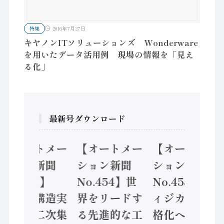
特集
2016年7月27日
キヤノンITソリューションズ Wonderware
を用いたデータ活用例 現場の情報を「見え
る化」
最新号ダウンロード
【オートメー
【オートメー
【オートメー
ション新聞
ション新聞
ション新聞
No.455】
No.454】世
No.453】フ
「経済構造実
界をリードす
ィジカルAI本
態調査二次集
る先進的な工
格化へ 国産