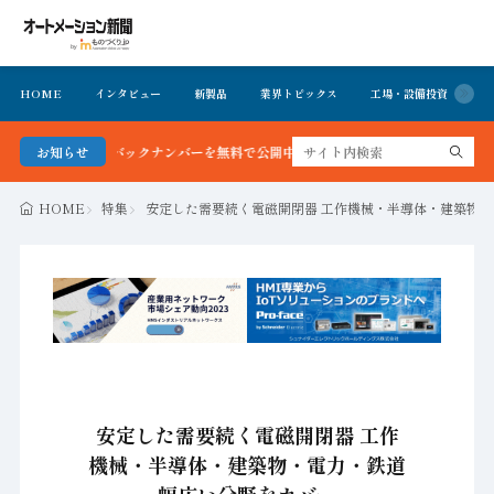
HOME
インタビュー
新製品
業界トピックス
工場・設備投資
イ
号＆バックナンバーを無料で公開中 詳細はこちら
お知らせ
HOME
特集
安定した需要続く電磁開閉器 工作機械・半導体・建築物・
安定した需要続く電磁開閉器 工作
機械・半導体・建築物・電力・鉄道