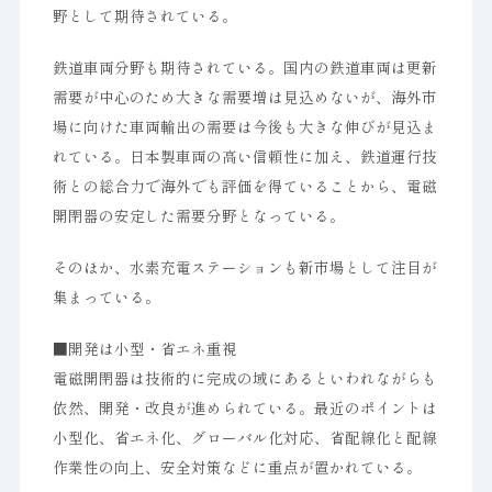
野として期待されている。
鉄道車両分野も期待されている。国内の鉄道車両は更新
需要が中心のため大きな需要増は見込めないが、海外市
場に向けた車両輸出の需要は今後も大きな伸びが見込ま
れている。日本製車両の高い信頼性に加え、鉄道運行技
術との総合力で海外でも評価を得ていることから、電磁
開閉器の安定した需要分野となっている。
そのほか、水素充電ステーションも新市場として注目が
集まっている。
■開発は小型・省エネ重視
電磁開閉器は技術的に完成の域にあるといわれながらも
依然、開発・改良が進められている。最近のポイントは
小型化、省エネ化、グローバル化対応、省配線化と配線
作業性の向上、安全対策などに重点が置かれている。