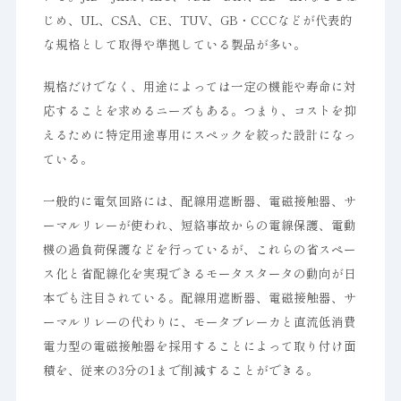
じめ、UL、CSA、CE、TUV、GB・CCCなどが代表的
な規格として取得や準拠している製品が多い。
規格だけでなく、用途によっては一定の機能や寿命に対
応することを求めるニーズもある。つまり、コストを抑
えるために特定用途専用にスペックを絞った設計になっ
ている。
一般的に電気回路には、配線用遮断器、電磁接触器、サ
ーマルリレーが使われ、短絡事故からの電線保護、電動
機の過負荷保護などを行っているが、これらの省スペー
ス化と省配線化を実現できるモータスタータの動向が日
本でも注目されている。配線用遮断器、電磁接触器、サ
ーマルリレーの代わりに、モータブレーカと直流低消費
電力型の電磁接触器を採用することによって取り付け面
積を、従来の3分の1まで削減することができる。