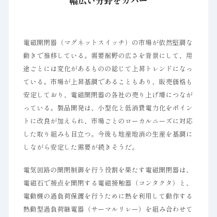
幅広い分野をカバー
電磁開閉器（マグネットスイッチ）の市場が依然堅調な
動きで推移している。需要裾野の広さを背景にして、用
途ごとには変化があるものの総じて上昇トレンドになっ
ている。市場が上昇基調であることもあり、販売価格も
安定しており、電磁開閉器の各社の売り上げ増につなが
っている。製品開発は、小型化と低消費電力化をポイン
トに改良が加えられ、市場ごとのローカルニーズに対応
した取り組みも目立つ。今後も地産地消の生産を基調に
しながら安定した需要が続きそうだ。
電気回路の開閉制御を行う役割を果たす電磁開閉器は、
電磁石で接点を開閉する電磁接触器（コンタクタ）と、
電動機の過負荷保護を行うために熱を利用して動作する
熱動型過負荷継電器（サーマルリレー）を組み合わせて