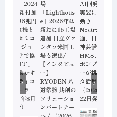
計結果」2024
場
AI開発や社会
年製造業 付加
「Lighthous
実装に活発な
価値額86兆円
e」2026年は
動き
/ 三菱電機と
新たに16工場
Noetra、富士
ソニーセミコ
追加 日立ヴァ
通、日立 / 兵
ン AIビジョ
ンタラ米国工
神装備 ×
ンセンサで協
場も選出/
HMS、老舗
業 / IDEC、
【インタビュ
ポンプメーカ
安全に動かす
ー】
ーが挑むデー
セーフティコ
RYODEN 八
タ活用 など
ントローラ
道常務 共創の
（2026年7月
（2026年8月
ソリューショ
22日発行）
5日発行）
ンパートナー
へ / （2026