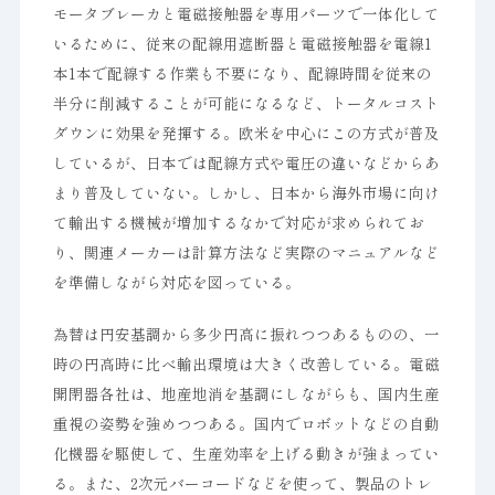
モータブレーカと電磁接触器を専用パーツで一体化して
いるために、従来の配線用遮断器と電磁接触器を電線1
本1本で配線する作業も不要になり、配線時間を従来の
半分に削減することが可能になるなど、トータルコスト
ダウンに効果を発揮する。欧米を中心にこの方式が普及
しているが、日本では配線方式や電圧の違いなどからあ
まり普及していない。しかし、日本から海外市場に向け
て輸出する機械が増加するなかで対応が求められてお
り、関連メーカーは計算方法など実際のマニュアルなど
を準備しながら対応を図っている。
為替は円安基調から多少円高に振れつつあるものの、一
時の円高時に比べ輸出環境は大きく改善している。電磁
開閉器各社は、地産地消を基調にしながらも、国内生産
重視の姿勢を強めつつある。国内でロボットなどの自動
化機器を駆使して、生産効率を上げる動きが強まってい
る。また、2次元バーコードなどを使って、製品のトレ