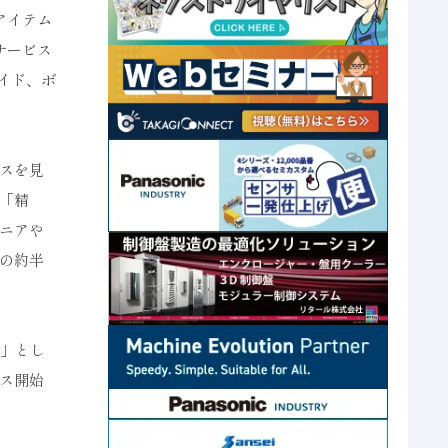
アイテム
サービス
イド、ボ
スを見
「精
ニアや
の約半
ス」とし
ス開始