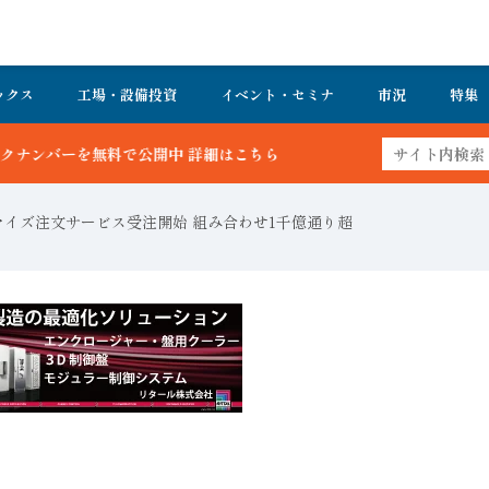
ックス
工場・設備投資
イベント・セミナ
市況
特集
 詳細はこちら
マイズ注文サービス受注開始 組み合わせ1千億通り超