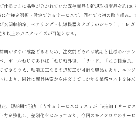
で仕様ごとに品番が分かれていた既存商品と新規取扱商品を約100
時に仕様を選択・設定できるサービスで、同社では初の取り組み。
び玄関収納箱、ベアリング・伝導機器カテゴリのシャフト、LMガ
億通り以上のカスタマイズが可能となる。
納期がすぐに確認できるため、注文前であれば納期と仕様のバラン
べ、ボールねじであれば「ねじ軸外径」「リード」「ねじ軸全長」
でできるうえ、軸端加工などの追加工が可能な製品もあり、エンジ
スにより、同社は商品検索から注文までにかかる業務コストを従来
選定、短納期で追加工もするサービスはミスミが「e追加工サービ
ト力を強化し、差別化をはかっており、今回のモノタロウのサービ