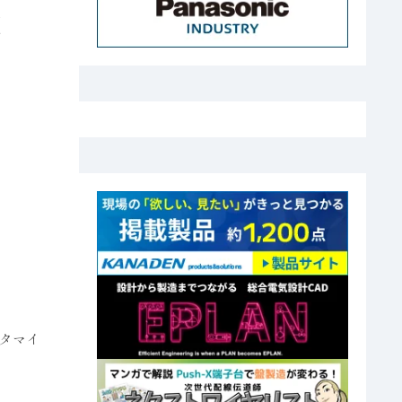
超
タマイ