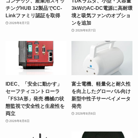
コンテック、産業用スイッ
TDKラムダ、小型・大容量
チングHUB 12製品でCC-
3kWのAC-DC電源に高耐環
Linkファミリ認証を取得
境と吸気ファンのオプショ
ンを追加
2026年8月7日
2026年8月7日
IDEC、「安全に動かす」
富士電機、軽量化と耐久性
セーフティコントローラ
を向上したグローバル向け
「FS3A形」発売 機械の状
新型中性子サーベイメータ
態監視で安全性と生産性を
発売
両立
2026年8月6日
2026年8月6日