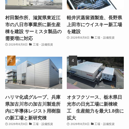
村田製作所、滋賀県東近江
軽井沢蒸留酒製造、長野県
市の八日市事業所に新生産
上田市にウイスキー新工場
棟を建設 サーミスタ製品の
を建設
需要増に対応
2026年8月8日
工場・設備投資
2026年8月8日
工場・設備投資
ハリマ化成グループ、兵庫
オタフクソース、栃木県日
県加古川市の加古川製造所
光市の日光工場に新棟竣
内に半導体レジスト用樹脂
工 生産能力を最大1.8倍に
の新工場と新研究棟
拡大
2026年8月9日
工場・設備投資
2026年8月9日
工場・設備投資