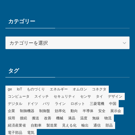
カ
イ
ブ
カテゴリー
カ
テ
ゴ
リ
ー
タグ
ge
IoT
ものづくり
エネルギー
オムロン
コネクタ
コンピュータ
スイッチ
セキュリティ
センサ
タイ
デザイン
デジタル
ドイツ
バリ
ライン
ロボット
三菱電機
中国
企業
制御機器
制御盤
効率化
動向
半導体
安全
展示会
採用
接続
搬送
改善
機械
液晶
温度
無線
物流
経済産業省
自動車
製造業
見える化
輸出
通信
部品
電子部品
電気