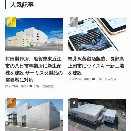
人気記事
村田製作所、滋賀県東近江
軽井沢蒸留酒製造、長野県
市の八日市事業所に新生産
上田市にウイスキー新工場
棟を建設 サーミスタ製品の
を建設
需要増に対応
2026年8月8日
工場・設備投資
2026年8月8日
工場・設備投資