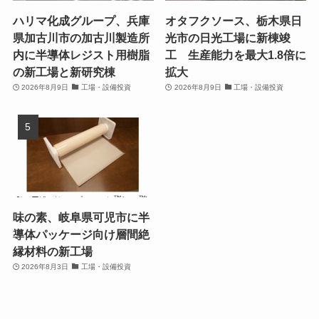
ハリマ化成グループ、兵庫
オタフクソース、栃木県日
県加古川市の加古川製造所
光市の日光工場に新棟竣
内に半導体レジスト用樹脂
工 生産能力を最大1.8倍に
の新工場と新研究棟
拡大
2026年8月9日
工場・設備投資
2026年8月9日
工場・設備投資
味の素、岐阜県可児市に半
導体パッケージ向け層間絶
縁材料の新工場
2026年8月3日
工場・設備投資