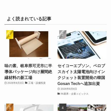
よく読まれている記事
味の素、岐阜県可児市に半
セイコーエプソン、ペロブ
導体パッケージ向け層間絶
スカイト太陽電池向けイン
縁材料の新工場
クジェット装置開発の韓国
Gosan Techへ追加出資
2026年8月3日
工場・設備投資
2026年8月6日
FA業界・企業トピックス