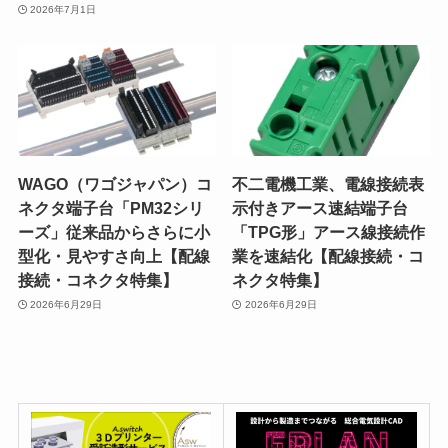
2026年7月1日
WAGO（ワゴジャパン）コ
不二電機工業、電線接続表
ネクタ端子台「PM32シリ
示付きアース速結端子台
ーズ」従来品からさらに小
「TPG形」アース線接続作
型化・見やすさ向上【配線
業を速結化【配線接続・コ
接続・コネクタ特集】
ネクタ特集】
2026年6月29日
2026年6月29日