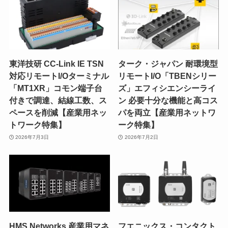
東洋技研 CC-Link IE TSN
ターク・ジャパン 耐環境型
対応リモートI/Oターミナル
リモートI/O「TBENシリー
「MT1XR」コモン端子台
ズ」エフィシエンシーライ
付きで調達、結線工数、ス
ン 必要十分な機能と高コス
ペースを削減【産業用ネッ
パを両立【産業用ネットワ
トワーク特集】
ーク特集】
2026年7月3日
2026年7月2日
HMS Networks 産業用マネ
フエニックス・コンタクト