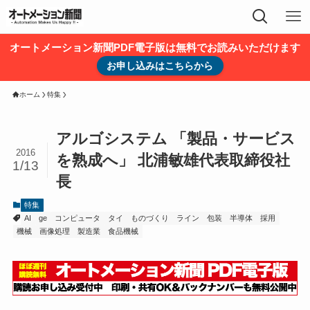
オートメーション新聞PDF電子版は無料でお読みいただけます
お申し込みはこちらから
ホーム
特集
アルゴシステム 「製品・サービス
2016
を熟成へ」 北浦敏雄代表取締役社
1/13
長
特集
AI
ge
コンピュータ
タイ
ものづくり
ライン
包装
半導体
採用
機械
画像処理
製造業
食品機械