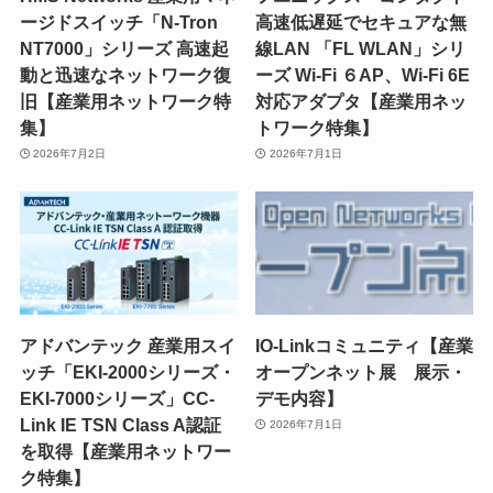
ージドスイッチ「N-Tron
高速低遅延でセキュアな無
NT7000」シリーズ 高速起
線LAN 「FL WLAN」シリ
動と迅速なネットワーク復
ーズ Wi-Fi ６AP、Wi-Fi 6E
旧【産業用ネットワーク特
対応アダプタ【産業用ネッ
集】
トワーク特集】
2026年7月2日
2026年7月1日
アドバンテック 産業用スイ
IO-Linkコミュニティ【産業
ッチ「EKI-2000シリーズ・
オープンネット展 展示・
EKI-7000シリーズ」CC-
デモ内容】
Link IE TSN Class A認証
2026年7月1日
を取得【産業用ネットワー
ク特集】