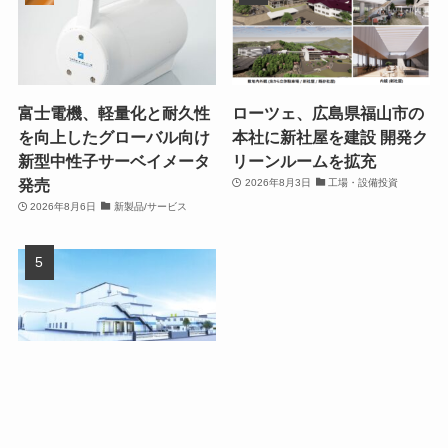
富士電機、軽量化と耐久性
ローツェ、広島県福山市の
を向上したグローバル向け
本社に新社屋を建設 開発ク
新型中性子サーベイメータ
リーンルームを拡充
発売
2026年8月3日
工場・設備投資
2026年8月6日
新製品/サービス
ダノンジャパン、群馬県館
林市の館林工場を150億円
超で大幅拡張