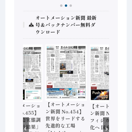
オートメーション新聞 最新
号＆バックナンバー無料ダ
ウンロード
【オートメーショ
【オートメーショ
【オートメーショ
ン新聞 No.454】
ン新聞 No.455】
ン新聞 No.453】
世界をリードする
「経済構造実態調
フィジカルAI本格
先進的な工場
査二次集計結果」
化へ 国産AI開発