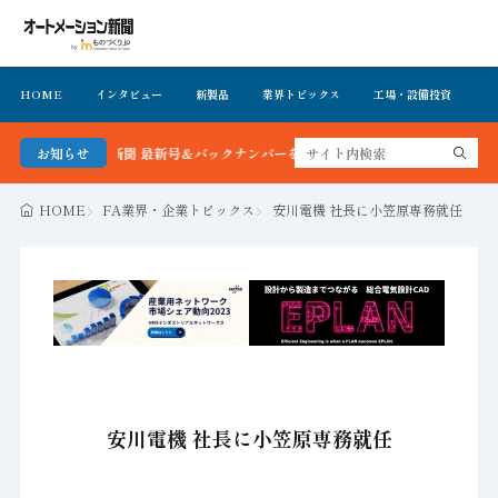
HOME
インタビュー
新製品
業界トピックス
工場・設備投資
イ
ーション新聞 最新号＆バックナンバーを無料で公開中 詳細はこちら
お知らせ
HOME
FA業界・企業トピックス
安川電機 社長に小笠原専務就任
安川電機 社長に小笠原専務就任