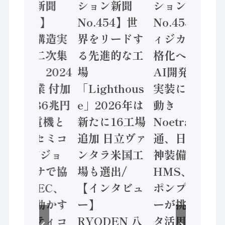
ション新聞
ション新聞
ション新聞
No.455】
No.454】世
No.453】フ
「経済構造実
界をリードす
ィジカルAI本
態調査二次集
る先進的な工
格化へ 国産
計結果」2024
場
AI開発や社会
年製造業 付加
「Lighthous
実装に活発な
価値額86兆円
e」2026年は
動き
/ 三菱電機と
新たに16工場
Noetra、富士
ソニーセミコ
追加 日立ヴァ
通、日立 / 兵
ン AIビジョ
ンタラ米国工
神装備 ×
ンセンサで協
場も選出/
HMS、老舗
業 / IDEC、
【インタビュ
ポンプメーカ
安全に動かす
ー】
ーが挑むデー
セーフティコ
RYODEN 八
タ活用 など