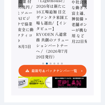
「Lighthouse」
2024年製造業 付
や社会実装に活発
2026年は新たに
加価値額86兆円 /
な動き Noetra、
16工場追加 日立
三菱電機とソニー
富士通、日立 / 兵
ヴァンタラ米国工
セミコン AIビジ
神装備 × HMS、
場も選出/ 【イン
ョンセンサで協業
老舗ポンプメーカ
タビュー】
/ IDEC、安全に動
ーが挑むデータ活
RYODEN 八道常
かすセーフティコ
用 など（2026年7
務 共創のソリュー
ントローラ
月22日発行）
ションパートナー
（2026年8月5日
へ / （2026年7月
発行）
29日発行）
最新号＆バックナンバー一覧