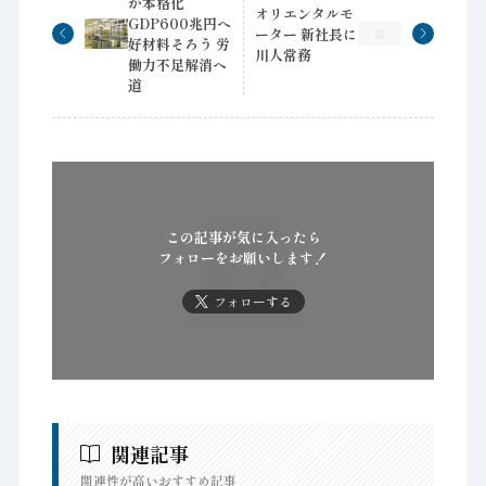
が本格化
オリエンタルモ
GDP600兆円へ
ーター 新社長に
好材料そろう 労
川人常務
働力不足解消へ
道
この記事が気に入ったら
フォローをお願いします！
フォローする
関連記事
関連性が高いおすすめ記事