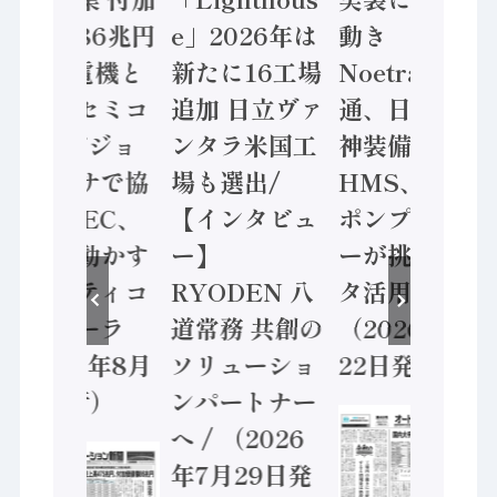
価値額86兆円
e」2026年は
動き
/ 三菱電機と
新たに16工場
Noetra、富士
ソニーセミコ
追加 日立ヴァ
通、日立 / 兵
ン AIビジョ
ンタラ米国工
神装備 ×
ンセンサで協
場も選出/
HMS、老舗
業 / IDEC、
【インタビュ
ポンプメーカ
安全に動かす
ー】
ーが挑むデー
セーフティコ
RYODEN 八
タ活用 など
ントローラ
道常務 共創の
（2026年7月
（2026年8月
ソリューショ
22日発行）
5日発行）
ンパートナー
へ / （2026
年7月29日発