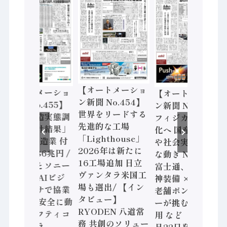
【オートメーショ
【オートメーショ
【オートメーショ
ン新聞 No.454】
ン新聞 No.455】
ン新聞 No.453】
世界をリードする
「経済構造実態調
フィジカルAI本格
先進的な工場
査二次集計結果」
化へ 国産AI開発
「Lighthouse」
2024年製造業 付
や社会実装に活発
2026年は新たに
加価値額86兆円 /
な動き Noetra、
16工場追加 日立
三菱電機とソニー
富士通、日立 / 兵
ヴァンタラ米国工
セミコン AIビジ
神装備 × HMS、
場も選出/ 【イン
ョンセンサで協業
老舗ポンプメーカ
タビュー】
/ IDEC、安全に動
ーが挑むデータ活
RYODEN 八道常
かすセーフティコ
用 など（2026年7
務 共創のソリュー
ントローラ
月22日発行）