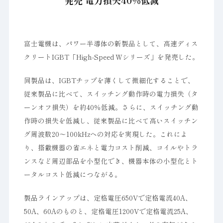
発売 電力損失40％低減
富士電機は、パワー半導体の新製品として、高速ディス
クリートIGBT「High-Speed Wシリーズ」を発売した。
同製品は、IGBTチップを薄くして微細化することで、
従来製品に比べて、スイッチング動作時の電力損失（タ
ーンオフ損失）を約40％低減。さらに、スイッチング動
作時の損失を低減し、従来製品に比べて高いスイッチン
グ周波数20～100kHzへの対応を実現した。これによ
り、搭載機器の省エネと電力コスト削減、コイルやトラ
ンスなど周辺部品を小型化でき、機器本体の小型化とト
ータルコスト低減につながる。
製品ラインアップは、定格電圧650Vで定格電流40A、
50A、60Aのものと、定格電圧1200Vで定格電流25A、