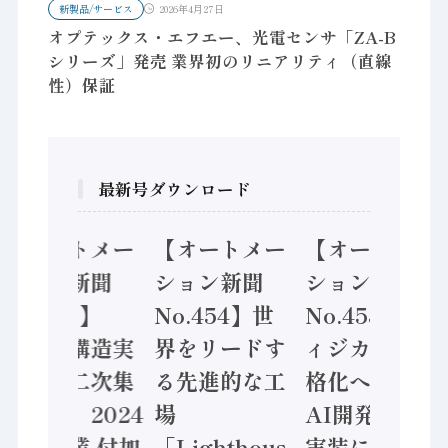
新製品/サービス
2026年4月27日
オプテックス・エフエー、光電センサ「ZA-B
シリーズ」発売 業界初のリニアリティ（直線
性）保証
最新号ダウンロード
【オートメー
【オートメー
【オートメー
ション新聞
ション新聞
ション新聞
No.455】
No.454】世
No.453】フ
「経済構造実
界をリードす
ィジカルAI本
態調査二次集
る先進的な工
格化へ 国産
計結果」2024
場
AI開発や社会
年製造業 付加
「Lighthous
実装に活発な