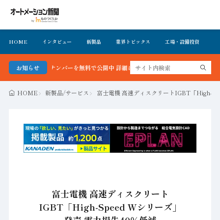
HOME
インタビュー
新製品
業界トピックス
工場・設備投資
イ
号＆バックナンバーを無料で公開中 詳細はこちら
お知らせ
HOME
新製品/サービス
富士電機 高速ディスクリートIGBT「High-S
富士電機 高速ディスクリート
IGBT「High-Speed Wシリーズ」