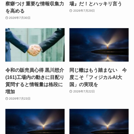
察癖つけ 重要な情報収集力
場』だ！とハッキリ言う
を高める
2026年7月29日
2026年7月30日
令和の販売員心得 黒川想介
同じ轍はもう踏まない 今
(161)工場内の動きに目配り
度こそ「フィジカルAI大
質問すると情報量は格段に
国」の実現を
増加
2026年7月22日
2026年7月23日