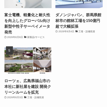
富士電機、軽量化と耐久性
ダノンジャパン、群馬県館
を向上したグローバル向け
林市の館林工場を150億円
新型中性子サーベイメータ
超で大幅拡張
発売
2026年8月4日
工場・設備投資
2026年8月6日
新製品/サービス
ローツェ、広島県福山市の
本社に新社屋を建設 開発ク
リーンルームを拡充
2026年8月3日
工場・設備投資