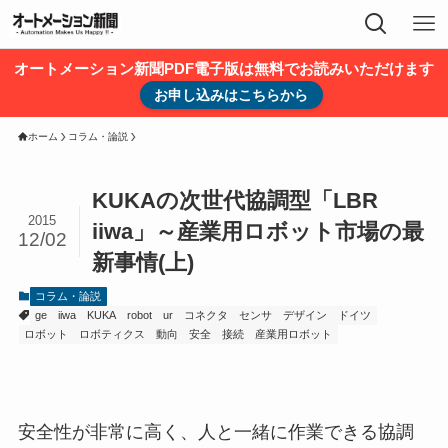
オートメーション新聞PDF電子版は無料でお読みいただけます
お申し込みはこちらから
ホーム
コラム・論説
KUKAの次世代協調型「LBR
2015
iiwa」～産業用ロボット市場の最
12/02
新事情(上)
コラム・論説
ge
iiwa
KUKA
robot
ur
コネクタ
センサ
デザイン
ドイツ
ロボット
ロボティクス
動向
安全
接続
産業用ロボット
安全性が非常に高く、人と一緒に作業できる協調