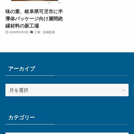
味の素、岐阜県可児市に半
導体パッケージ向け層間絶
縁材料の新工場
2026年8月3日
工場・設備投資
アーカイブ
ア
ー
カ
イ
ブ
カテゴリー