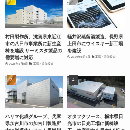
村田製作所、滋賀県東近江
軽井沢蒸留酒製造、長野県
市の八日市事業所に新生産
上田市にウイスキー新工場
棟を建設 サーミスタ製品の
を建設
需要増に対応
2026年8月8日
工場・設備投資
2026年8月8日
工場・設備投資
ハリマ化成グループ、兵庫
オタフクソース、栃木県日
県加古川市の加古川製造所
光市の日光工場に新棟竣