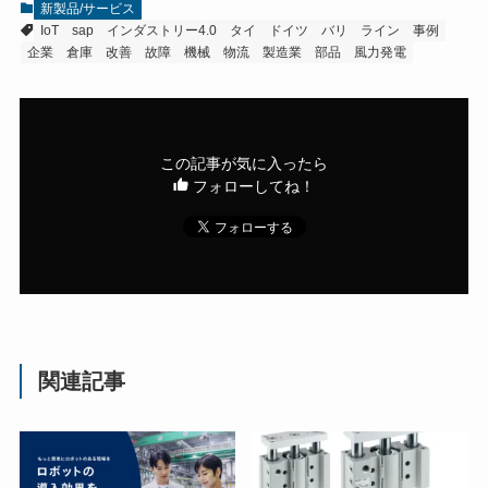
新製品/サービス
IoT
sap
インダストリー4.0
タイ
ドイツ
バリ
ライン
事例
企業
倉庫
改善
故障
機械
物流
製造業
部品
風力発電
この記事が気に入ったら
フォローしてね！
関連記事