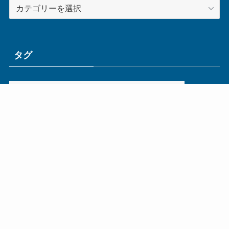
カ
テ
ゴ
リ
ー
タグ
ge
IoT
ものづくり
エネルギー
オムロン
コネクタ
コンピュータ
スイッチ
セキュリティ
センサ
タイ
デザイン
デジタル
ドイツ
バリ
ライン
ロボット
三菱電機
中国
企業
制御機器
制御盤
効率化
動向
半導体
安全
展示会
採用
接続
搬送
改善
機械
液晶
温度
無線
物流
経済産業省
自動車
製造業
見える化
輸出
通信
部品
電子部品
電気
オートメーション新聞利用規約
運営会社：ものづくり.jp株式会社
特定商取引に関する表記
お問い合わせ