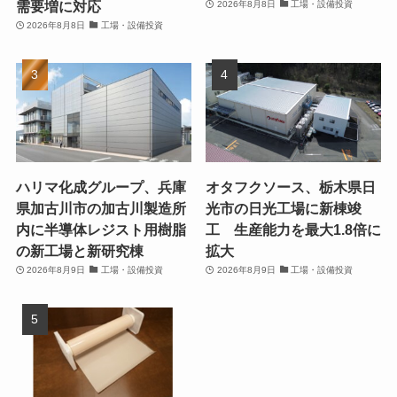
需要増に対応
2026年8月8日
工場・設備投資
2026年8月8日
工場・設備投資
ハリマ化成グループ、兵庫
オタフクソース、栃木県日
県加古川市の加古川製造所
光市の日光工場に新棟竣
内に半導体レジスト用樹脂
工 生産能力を最大1.8倍に
の新工場と新研究棟
拡大
2026年8月9日
工場・設備投資
2026年8月9日
工場・設備投資