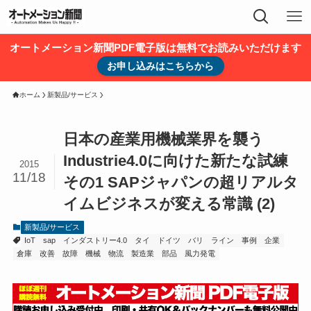
オートメーション新聞PDF電子版は無料でお読みいただけます
お申し込みはこちらから
ホーム
新製品/サービス
日本の産業用機械業界を襲う
Industrie4.0に向けた新たな試練
2015
11/18
その1 SAPジャパンの超リアルタ
イムビジネスが変える常識 (2)
新製品/サービス
IoT
sap
インダストリー4.0
タイ
ドイツ
バリ
ライン
事例
企業
倉庫
改善
故障
機械
物流
製造業
部品
風力発電