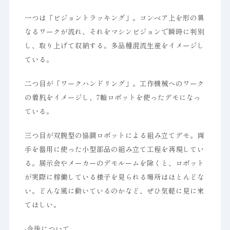
一つは「ビジョントラッキング」。コンベア上を形の異
なるワークが流れ、それをマシンビジョンで瞬時に判別
し、取り上げて収納する。多品種混流生産をイメージし
ている。
二つ目が「ワークハンドリング」。工作機械へのワーク
の着脱をイメージし、7軸ロボットを使ったデモになっ
ている。
三つ目が双腕型の協調ロボットによる組み立てデモ。両
手を器用に使った小型部品の組み立て工程を再現してい
る。展示会やメーカーのデモルームを除くと、ロボット
が実際に稼働している様子を見られる場所はほとんどな
い。どんな風に動いているのかなど、ぜひ気軽に見に来
てほしい。
-今後について。