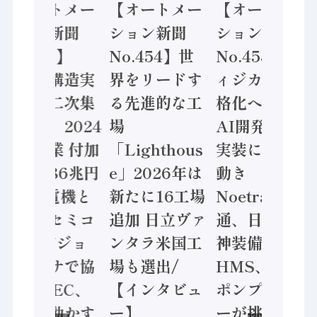
【オートメー
【オートメー
【オートメー
ション新聞
ション新聞
ション新聞
No.455】
No.454】世
No.453】フ
「経済構造実
界をリードす
ィジカルAI本
態調査二次集
る先進的な工
格化へ 国産
計結果」2024
場
AI開発や社会
年製造業 付加
「Lighthous
実装に活発な
価値額86兆円
e」2026年は
動き
/ 三菱電機と
新たに16工場
Noetra、富士
ソニーセミコ
追加 日立ヴァ
通、日立 / 兵
ン AIビジョ
ンタラ米国工
神装備 ×
ンセンサで協
場も選出/
HMS、老舗
業 / IDEC、
【インタビュ
ポンプメーカ
安全に動かす
ー】
ーが挑むデー