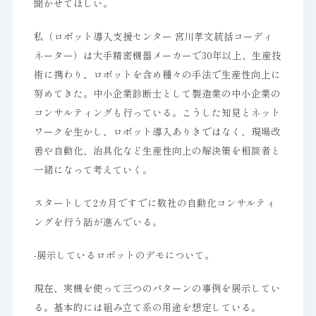
聞かせてほしい。
私（ロボット導入支援センター 宮川孝文統括コーディ
ネーター）は大手精密機器メーカーで30年以上、生産技
術に携わり、ロボットを含め種々の手法で生産性向上に
努めてきた。中小企業診断士として製造業の中小企業の
コンサルティングも行っている。こうした知見とネット
ワークを生かし、ロボット導入ありきではなく、現場改
善や自動化、治具化など生産性向上の解決策を相談者と
一緒になって考えていく。
スタートして2カ月ですでに数社の自動化コンサルティ
ングを行う話が進んでいる。
-展示しているロボットのデモについて。
現在、実機を使って三つのパターンの事例を展示してい
る。基本的には組み立て系の用途を想定している。