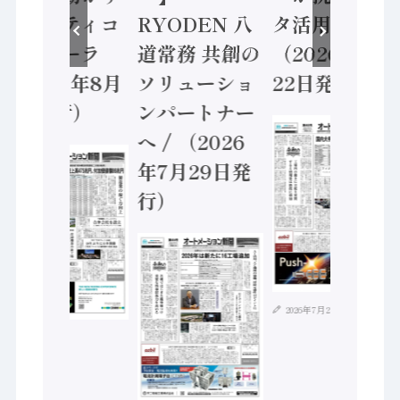
セーフティコ
RYODEN 八
タ活用 など
ントローラ
道常務 共創の
（2026年7月
（2026年8月
ソリューショ
22日発行）
5日発行）
ンパートナー
へ / （2026
年7月29日発
行）
2026年7月21日
2026年8月4日