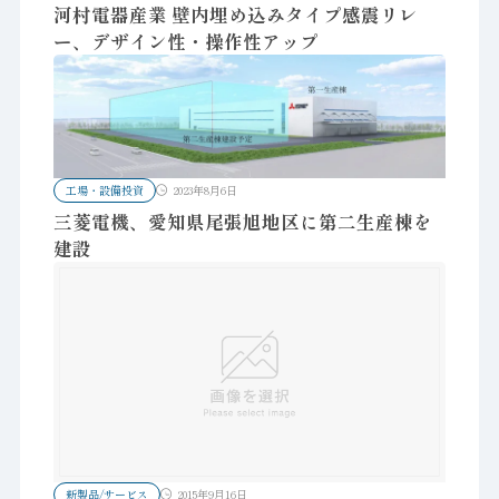
河村電器産業 壁内埋め込みタイプ感震リレ
ー、デザイン性・操作性アップ
工場・設備投資
2023年8月6日
三菱電機、愛知県尾張旭地区に第二生産棟を
建設
新製品/サービス
2015年9月16日