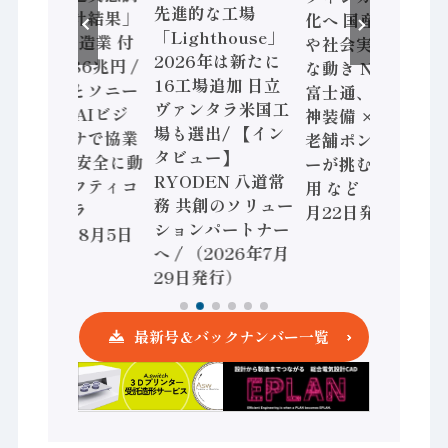
先進的な工場
査二次集計結果」
化へ 国産AI開発
「Lighthouse」
2024年製造業 付
や社会実装に活発
2026年は新たに
加価値額86兆円 /
な動き Noetra、
16工場追加 日立
三菱電機とソニー
富士通、日立 / 兵
ヴァンタラ米国工
セミコン AIビジ
神装備 × HMS、
場も選出/ 【イン
ョンセンサで協業
老舗ポンプメーカ
タビュー】
/ IDEC、安全に動
ーが挑むデータ活
RYODEN 八道常
かすセーフティコ
用 など（2026年7
務 共創のソリュー
ントローラ
月22日発行）
ションパートナー
（2026年8月5日
へ / （2026年7月
発行）
29日発行）
最新号＆バックナンバー一覧