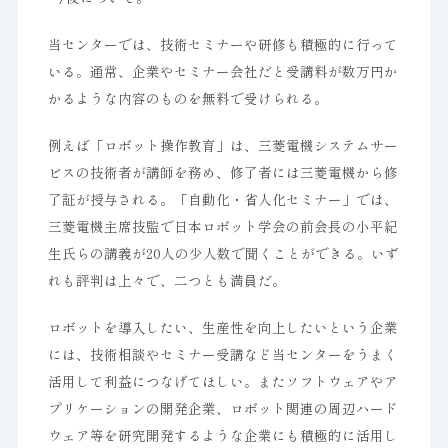
当センターでは、技術セミナーや研修も積極的に行って
いる。通常、企業やセミナー会社だと受講料が数万円か
かるような内容のものを無料で受けられる。
例えば「ロボット操作教育」は、三菱電機システムサー
ビスの技術者が講師を務め、修了者には三菱電機から修
了証が授与される。「自動化・省人化セミナー」では、
三菱電機主席技監で日本ロボット学会の前会長の小平紀
生氏らの講義が20人の少人数で聞くことができる。いず
れも評判は上々で、二つとも満員だ。
ロボットを導入したい、生産性を向上したいという企業
には、技術相談やセミナー受講など当センターをうまく
活用して利益につなげてほしい。またソフトウェアやア
プリケーションの開発企業、ロボット関連の周辺ハード
ウェア等を研究開発するような企業にも積極的に活用し