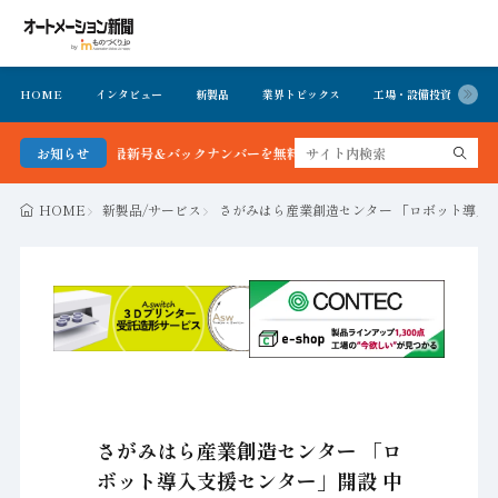
HOME
インタビュー
新製品
業界トピックス
工場・設備投資
イ
ョン新聞 最新号＆バックナンバーを無料で公開中 詳細はこちら
お知らせ
HOME
新製品/サービス
さがみはら産業創造センター 「ロボット導入
さがみはら産業創造センター 「ロ
ボット導入支援センター」開設 中