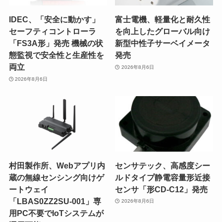
IDEC、「安全に動かす」
富士電機、軽量化と耐久性
セーフティコントローラ
を向上したグローバル向け
「FS3A形」発売 機械の状
新型中性子サーベイメータ
態監視で安全性と生産性を
発売
両立
2026年8月6日
2026年8月6日
村田製作所、Webアプリ内
センサテック、高感度シー
蔵の無線センシング向けゲ
ルドタイプ静電容量形近接
ートウェイ
センサ「形CD-C12」発売
「LBAS0ZZ2SU-001」専
2026年8月6日
用PC不要でIoTシステムが