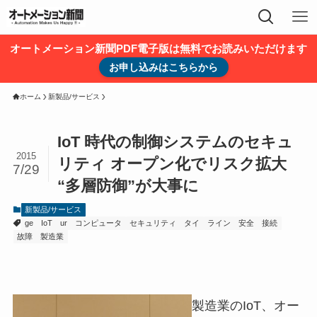
オートメーション新聞PDF電子版は無料でお読みいただけます
お申し込みはこちらから
ホーム
新製品/サービス
IoT 時代の制御システムのセキュ
2015
リティ オープン化でリスク拡大
7/29
“多層防御”が大事に
新製品/サービス
ge
IoT
ur
コンピュータ
セキュリティ
タイ
ライン
安全
接続
故障
製造業
製造業のIoT、オー