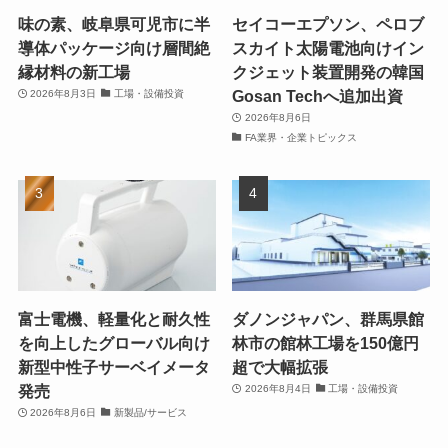
味の素、岐阜県可児市に半
セイコーエプソン、ペロブ
導体パッケージ向け層間絶
スカイト太陽電池向けイン
縁材料の新工場
クジェット装置開発の韓国
Gosan Techへ追加出資
2026年8月3日
工場・設備投資
2026年8月6日
FA業界・企業トピックス
富士電機、軽量化と耐久性
ダノンジャパン、群馬県館
を向上したグローバル向け
林市の館林工場を150億円
新型中性子サーベイメータ
超で大幅拡張
発売
2026年8月4日
工場・設備投資
2026年8月6日
新製品/サービス