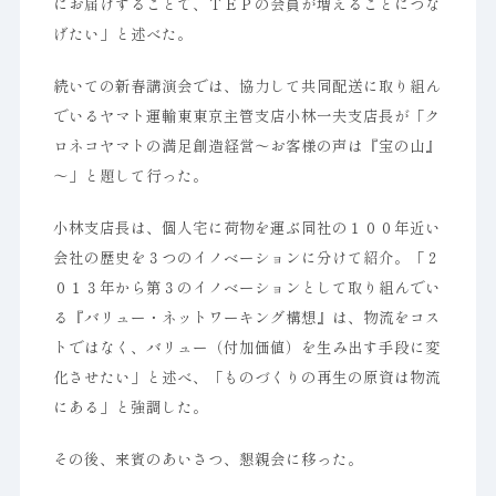
にお届けすることで、ＴＥＰの会員が増えることにつな
げたい」と述べた。
続いての新春講演会では、協力して共同配送に取り組ん
でいるヤマト運輸東東京主管支店小林一夫支店長が「ク
ロネコヤマトの満足創造経営～お客様の声は『宝の山』
～」と題して行った。
小林支店長は、個人宅に荷物を運ぶ同社の１００年近い
会社の歴史を３つのイノベーションに分けて紹介。「２
０１３年から第３のイノベーションとして取り組んでい
る『バリュー・ネットワーキング構想』は、物流をコス
トではなく、バリュー（付加価値）を生み出す手段に変
化させたい」と述べ、「ものづくりの再生の原資は物流
にある」と強調した。
その後、来賓のあいさつ、懇親会に移った。