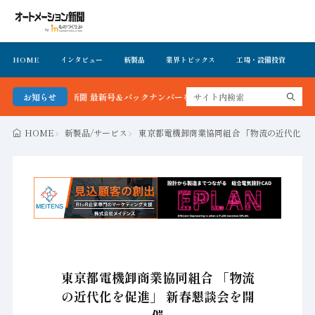
HOME
インタビュー
新製品
業界トピックス
工場・設備投資
イ
メーション新聞 最新号＆バックナンバーを無料で公開中 詳細はこちら
お知らせ
HOME
新製品/サービス
東京都電機卸商業協同組合 「物流の近代化を
東京都電機卸商業協同組合 「物流
の近代化を促進」 新春懇談会を開