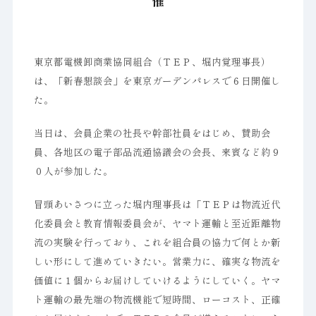
催
東京都電機卸商業協同組合（ＴＥＰ、堀内覚理事長）
は、「新春懇談会」を東京ガーデンパレスで６日開催し
た。
当日は、会員企業の社長や幹部社員をはじめ、賛助会
員、各地区の電子部品流通協議会の会長、来賓など約９
０人が参加した。
冒頭あいさつに立った堀内理事長は「ＴＥＰは物流近代
化委員会と教育情報委員会が、ヤマト運輸と至近距離物
流の実験を行っており、これを組合員の協力で何とか新
しい形にして進めていきたい。営業力に、確実な物流を
価値に１個からお届けしていけるようにしていく。ヤマ
ト運輸の最先端の物流機能で短時間、ローコスト、正確