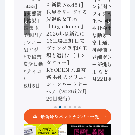
ン新聞 No.454】
ン新聞 No.455】
ン新聞 No.453】
世界をリードする
「経済構造実態調
フィジカルAI本格
先進的な工場
査二次集計結果」
化へ 国産AI開発
「Lighthouse」
2024年製造業 付
や社会実装に活発
2026年は新たに
加価値額86兆円 /
な動き Noetra、
16工場追加 日立
三菱電機とソニー
富士通、日立 / 兵
ヴァンタラ米国工
セミコン AIビジ
神装備 × HMS、
場も選出/ 【イン
ョンセンサで協業
老舗ポンプメーカ
タビュー】
/ IDEC、安全に動
ーが挑むデータ活
RYODEN 八道常
かすセーフティコ
用 など（2026年7
務 共創のソリュー
ントローラ
月22日発行）
ションパートナー
（2026年8月5日
へ / （2026年7月
発行）
29日発行）
最新号＆バックナンバー一覧