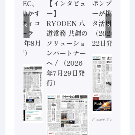
業 / IDEC、
【インタビュ
ポンプメーカ
安全に動かす
ー】
ーが挑むデー
セーフティコ
RYODEN 八
タ活用 など
ントローラ
道常務 共創の
（2026年7月
（2026年8月
ソリューショ
22日発行）
5日発行）
ンパートナー
へ / （2026
年7月29日発
行）
2026年7月21日
2026年8月4日