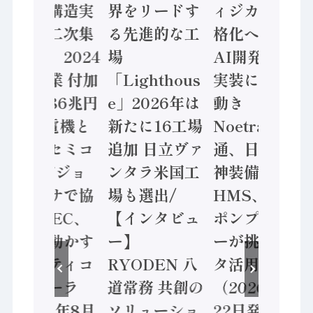
「経済構造実
界をリードす
ィジカルAI本
態調査二次集
る先進的な工
格化へ 国産
計結果」2024
場
AI開発や社会
年製造業 付加
「Lighthous
実装に活発な
価値額86兆円
e」2026年は
動き
/ 三菱電機と
新たに16工場
Noetra、富士
ソニーセミコ
追加 日立ヴァ
通、日立 / 兵
ン AIビジョ
ンタラ米国工
神装備 ×
ンセンサで協
場も選出/
HMS、老舗
業 / IDEC、
【インタビュ
ポンプメーカ
安全に動かす
ー】
ーが挑むデー
セーフティコ
RYODEN 八
タ活用 など
ントローラ
道常務 共創の
（2026年7月
（2026年8月
ソリューショ
22日発行）