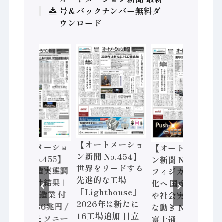
号＆バックナンバー無料ダ
ウンロード
【オートメーショ
【オートメーショ
【オートメーショ
ン新聞 No.454】
ン新聞 No.455】
ン新聞 No.453】
世界をリードする
「経済構造実態調
フィジカルAI本格
先進的な工場
査二次集計結果」
化へ 国産AI開発
「Lighthouse」
2024年製造業 付
や社会実装に活発
2026年は新たに
加価値額86兆円 /
な動き Noetra、
16工場追加 日立
三菱電機とソニー
富士通、日立 / 兵