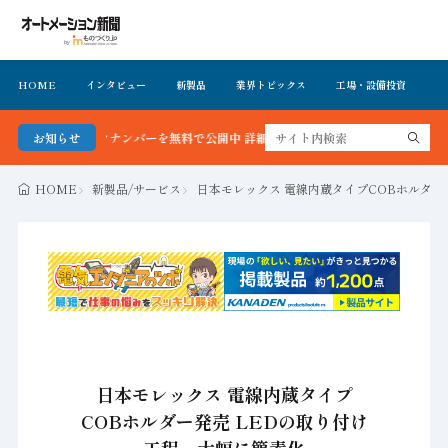
HOME
インタビュー
新製品
業界トピックス
工場・設備投資
イ
新号＆バックナンバーを無料で公開中 詳細はこちら
お知らせ
HOME
新製品/サービス
日本モレックス 電線内蔵タイプCOBホルダー
日本モレックス 電線内蔵タイプ
COBホルダー発売 LEDの取り付け