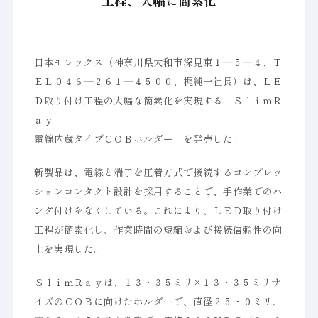
工程、大幅に簡素化
日本モレックス（神奈川県大和市深見東１―５―４、Ｔ
ＥＬ０４６―２６１―４５００、梶純一社長）は、ＬＥ
Ｄ取り付け工程の大幅な簡素化を実現する「ＳｌｉｍＲ
ａｙ
電線内蔵タイプＣＯＢホルダー」を発売した。
新製品は、電線と端子を圧着方式で接続するコンプレッ
ションコンタクト設計を採用することで、手作業でのハ
ンダ付けをなくしている。これにより、ＬＥＤ取り付け
工程が簡素化し、作業時間の短縮および接続信頼性の向
上を実現した。
ＳｌｉｍＲａｙは、１３・３５ミリ×１３・３５ミリサ
イズのＣＯＢに向けたホルダーで、直径２５・０ミリ、