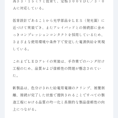
高さ３・１５ミリと低背で、定格３００ＶＤＣ／３・０
Ａに対応している。
低背設計であることから光学部品をＬＥＳ（発光面）に
近づけて実装でき、またアレイパッドとの接続部に金め
っきコンプレッションコンタクトを採用しているため、
さまざまな使用環境や条件下で安定した電源供給を実現
している。
これまでＬＥＤアレイの実装は、手作業でのハンダ付け
工程のため、品質および信頼性の問題が懸念されてい
た。
新製品は、色分けされた給電用電線のクリンプ、被覆剥
離、接続が完了した状態で提供されることですべての製
造工程における品質の均一化と長期的な製品信頼性の向
上につながる。