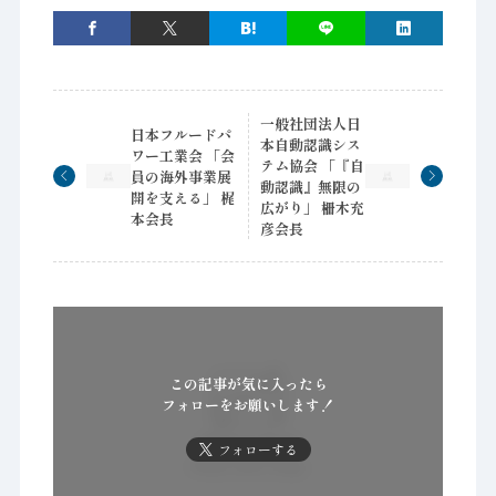
一般社団法人日
日本フルードパ
本自動認識シス
ワー工業会 「会
テム協会 「『自
員の海外事業展
動認識』無限の
開を支える」 梶
広がり」 柵木充
本会長
彦会長
この記事が気に入ったら
フォローをお願いします！
フォローする