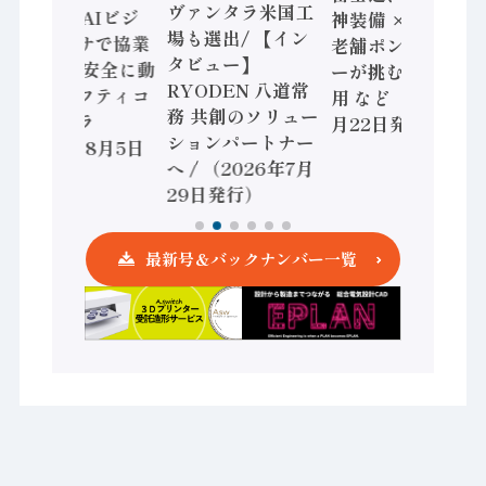
ヴァンタラ米国工
セミコン AIビジ
神装備 × HMS、
場も選出/ 【イン
ョンセンサで協業
老舗ポンプメーカ
タビュー】
/ IDEC、安全に動
ーが挑むデータ活
RYODEN 八道常
かすセーフティコ
用 など（2026年7
務 共創のソリュー
ントローラ
月22日発行）
ションパートナー
（2026年8月5日
へ / （2026年7月
発行）
29日発行）
最新号＆バックナンバー一覧