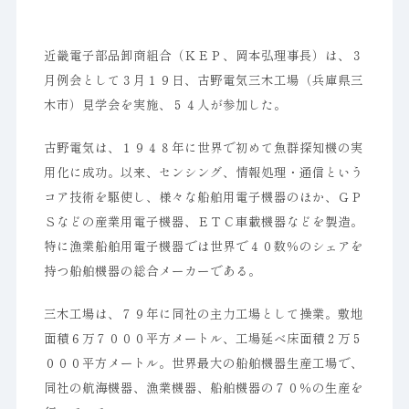
近畿電子部品卸商組合（ＫＥＰ、岡本弘理事長）は、３
月例会として３月１９日、古野電気三木工場（兵庫県三
木市）見学会を実施、５４人が参加した。
古野電気は、１９４８年に世界で初めて魚群探知機の実
用化に成功。以来、センシング、情報処理・通信という
コア技術を駆使し、様々な船舶用電子機器のほか、ＧＰ
Ｓなどの産業用電子機器、ＥＴＣ車載機器などを製造。
特に漁業船舶用電子機器では世界で４０数％のシェアを
持つ船舶機器の総合メーカーである。
三木工場は、７９年に同社の主力工場として操業。敷地
面積６万７０００平方メートル、工場延べ床面積２万５
０００平方メートル。世界最大の船舶機器生産工場で、
同社の航海機器、漁業機器、船舶機器の７０％の生産を