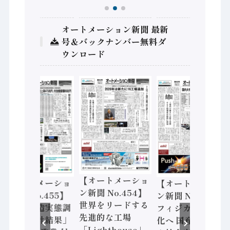
オートメーション新聞 最新
号＆バックナンバー無料ダ
ウンロード
【オートメーショ
【オートメーショ
【オートメーショ
ン新聞 No.454】
ン新聞 No.455】
ン新聞 No.453】
世界をリードする
「経済構造実態調
フィジカルAI本格
先進的な工場
査二次集計結果」
化へ 国産AI開発
「Lighthouse」