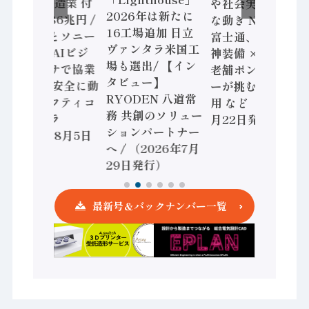
2024年製造業 付
や社会実装に活発
2026年は新たに
加価値額86兆円 /
な動き Noetra、
16工場追加 日立
三菱電機とソニー
富士通、日立 / 兵
ヴァンタラ米国工
セミコン AIビジ
神装備 × HMS、
場も選出/ 【イン
ョンセンサで協業
老舗ポンプメーカ
タビュー】
/ IDEC、安全に動
ーが挑むデータ活
RYODEN 八道常
かすセーフティコ
用 など（2026年7
務 共創のソリュー
ントローラ
月22日発行）
ションパートナー
（2026年8月5日
へ / （2026年7月
発行）
29日発行）
最新号＆バックナンバー一覧