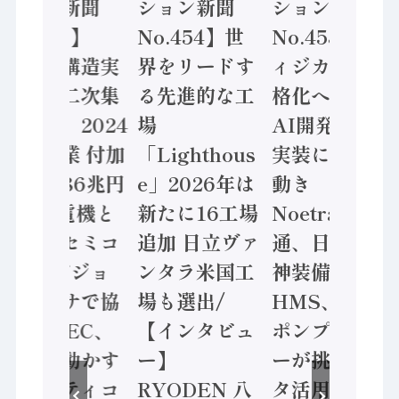
ション新聞
ション新聞
ション新聞
No.455】
No.454】世
No.453】フ
「経済構造実
界をリードす
ィジカルAI本
態調査二次集
る先進的な工
格化へ 国産
計結果」2024
場
AI開発や社会
年製造業 付加
「Lighthous
実装に活発な
価値額86兆円
e」2026年は
動き
/ 三菱電機と
新たに16工場
Noetra、富士
ソニーセミコ
追加 日立ヴァ
通、日立 / 兵
ン AIビジョ
ンタラ米国工
神装備 ×
ンセンサで協
場も選出/
HMS、老舗
業 / IDEC、
【インタビュ
ポンプメーカ
安全に動かす
ー】
ーが挑むデー
セーフティコ
RYODEN 八
タ活用 など