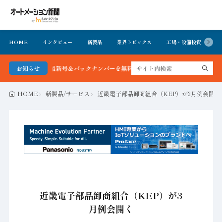
HOME
インタビュー
新製品
業界トピックス
工場・設備投資
イ
ョン新聞 最新号＆バックナンバーを無料で公開中 詳細はこちら
お知らせ
HOME
新製品/サービス
近畿電子部品卸商組合（KEP）が3月例会開く
近畿電子部品卸商組合（KEP）が3
月例会開く