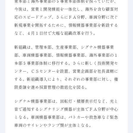
業本部と海外事業部の５事業本部体制を採っていたが、
今後は、営業と開発機能を一体化し、海外を含む顧客対
応のスピードアップ、さらにＦＡ分野、車両分野に次ぐ
新規事業を開拓するために、情報機器事業部を新設する
など、４月１日付で大幅な組織改革を行う。
新組織は、管理本部、生産事業部、シグナル機器事業
部、車両機器事業部、情報機器事業部、海外事業部の１
本部５事業部体制に移行する。さらに新しく技術開発セ
ンター、ＣＳセンターを設置、営業企画部を社長直轄に
する。新組織導入により、それぞれの事業部に対し、権
限委譲を進め採算管理の徹底化を図る。
シグナル機器事業部は、回転灯・積層表示灯など、光と
音で通知するシグナリング機器が主体でＦＡ分野が中心
となる。車両機器事業部は、パトカーや救急車など緊急
車両のサイレンやランプ類が主体となる。