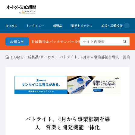
HOME
インタビュー
新製品
業界トピックス
工場・設備投資
イ
ーション新聞 最新号＆バックナンバーを無料で公開中 詳細はこちら
お知らせ
HOME
新製品/サービス
パトライト、4月から事業部制を導入 営業と
パトライト、4月から事業部制を導
入 営業と開発機能一体化