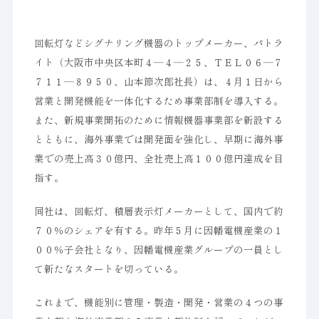
回転灯などシグナリング機器のトップメーカー、パトラ
イト（大阪市中央区本町４―４―２５、ＴＥＬ０６―７
７１１―８９５０、山本節次郎社長）は、４月１日から
営業と開発機能を一体化するため事業部制を導入する。
また、新規事業開拓のために情報機器事業部を新設する
とともに、海外事業では開発面を強化し、早期に海外事
業での売上高３０億円、全社売上高１００億円達成を目
指す。
同社は、回転灯、積層表示灯メーカーとして、国内で約
７０％のシェアを有する。昨年５月に因幡電機産業の１
００％子会社となり、因幡電機産業グループの一員とし
て新たなスタートを切っている。
これまで、機能別に管理・製造・開発・営業の４つの事