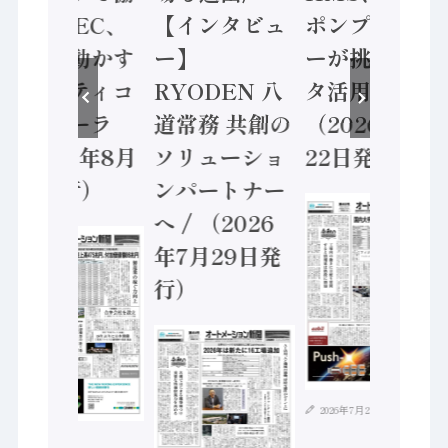
業 / IDEC、
【インタビュ
ポンプメーカ
安全に動かす
ー】
ーが挑むデー
セーフティコ
RYODEN 八
タ活用 など
ントローラ
道常務 共創の
（2026年7月
（2026年8月
ソリューショ
22日発行）
5日発行）
ンパートナー
へ / （2026
年7月29日発
行）
2026年7月21日
2026年8月4日