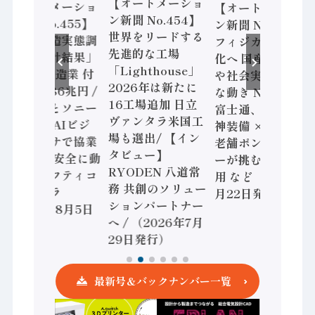
【オートメーショ
【オートメーショ
【オートメーショ
ン新聞 No.454】
ン新聞 No.455】
ン新聞 No.453】
世界をリードする
「経済構造実態調
フィジカルAI本格
先進的な工場
査二次集計結果」
化へ 国産AI開発
「Lighthouse」
2024年製造業 付
や社会実装に活発
2026年は新たに
加価値額86兆円 /
な動き Noetra、
16工場追加 日立
三菱電機とソニー
富士通、日立 / 兵
ヴァンタラ米国工
セミコン AIビジ
神装備 × HMS、
場も選出/ 【イン
ョンセンサで協業
老舗ポンプメーカ
タビュー】
/ IDEC、安全に動
ーが挑むデータ活
RYODEN 八道常
かすセーフティコ
用 など（2026年7
務 共創のソリュー
ントローラ
月22日発行）
ションパートナー
（2026年8月5日
へ / （2026年7月
発行）
29日発行）
最新号＆バックナンバー一覧