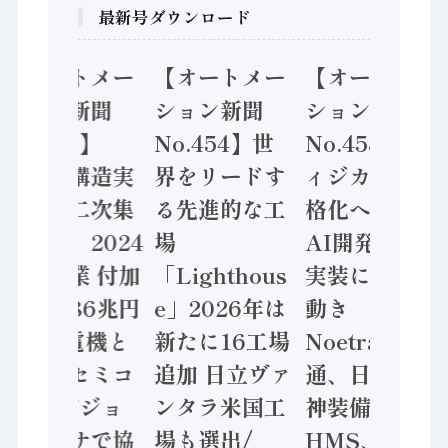
最新号ダウンロード
【オートメー
【オートメー
【オートメー
ション新聞
ション新聞
ション新聞
No.455】
No.454】世
No.453】フ
「経済構造実
界をリードす
ィジカルAI本
態調査二次集
る先進的な工
格化へ 国産
計結果」2024
場
AI開発や社会
年製造業 付加
「Lighthous
実装に活発な
価値額86兆円
e」2026年は
動き
/ 三菱電機と
新たに16工場
Noetra、富士
ソニーセミコ
追加 日立ヴァ
通、日立 / 兵
ン AIビジョ
ンタラ米国工
神装備 ×
ンセンサで協
場も選出/
HMS、老舗