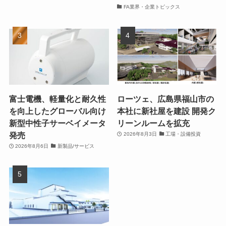
FA業界・企業トピックス
富士電機、軽量化と耐久性
ローツェ、広島県福山市の
を向上したグローバル向け
本社に新社屋を建設 開発ク
新型中性子サーベイメータ
リーンルームを拡充
発売
2026年8月3日
工場・設備投資
2026年8月6日
新製品/サービス