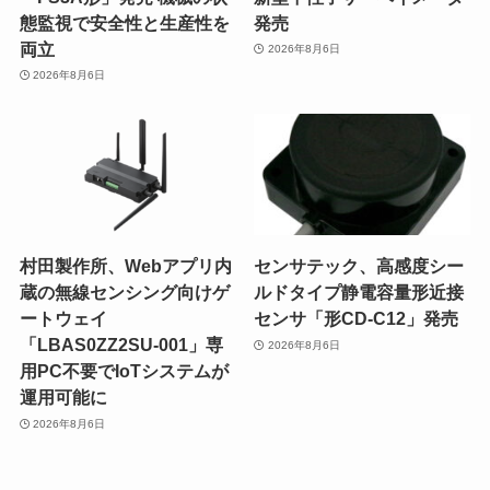
態監視で安全性と生産性を
発売
両立
2026年8月6日
2026年8月6日
村田製作所、Webアプリ内
センサテック、高感度シー
蔵の無線センシング向けゲ
ルドタイプ静電容量形近接
ートウェイ
センサ「形CD-C12」発売
「LBAS0ZZ2SU-001」専
2026年8月6日
用PC不要でIoTシステムが
運用可能に
2026年8月6日