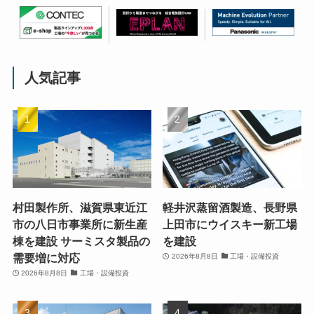
人気記事
村田製作所、滋賀県東近江
軽井沢蒸留酒製造、長野県
市の八日市事業所に新生産
上田市にウイスキー新工場
棟を建設 サーミスタ製品の
を建設
需要増に対応
2026年8月8日
工場・設備投資
2026年8月8日
工場・設備投資