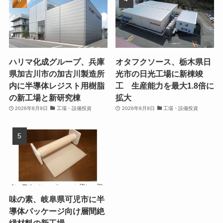
ハリマ化成グループ、兵庫
オタフクソース、栃木県日
県加古川市の加古川製造所
光市の日光工場に新棟竣
内に半導体レジスト用樹脂
工 生産能力を最大1.8倍に
の新工場と新研究棟
拡大
2026年8月9日
工場・設備投資
2026年8月9日
工場・設備投資
味の素、岐阜県可児市に半
導体パッケージ向け層間絶
縁材料の新工場