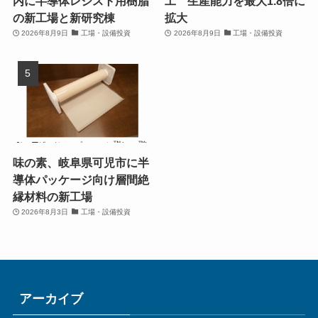
内に半導体レジスト用樹脂
工 生産能力を最大1.8倍に
の新工場と新研究棟
拡大
2026年8月9日
工場・設備投資
2026年8月9日
工場・設備投資
味の素、岐阜県可児市に半
導体パッケージ向け層間絶
縁材料の新工場
2026年8月3日
工場・設備投資
アーカイブ