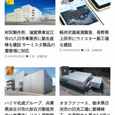
村田製作所、滋賀県東近江
軽井沢蒸留酒製造、長野県
市の八日市事業所に新生産
上田市にウイスキー新工場
棟を建設 サーミスタ製品の
を建設
需要増に対応
2026年8月8日
工場・設備投資
2026年8月8日
工場・設備投資
ハリマ化成グループ、兵庫
オタフクソース、栃木県日
県加古川市の加古川製造所
光市の日光工場に新棟竣