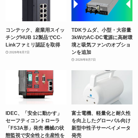
コンテック、産業用スイッ
TDKラムダ、小型・大容量
チングHUB 12製品でCC-
3kWのAC-DC電源に高耐環
Linkファミリ認証を取得
境と吸気ファンのオプショ
ンを追加
2026年8月7日
2026年8月7日
IDEC、「安全に動かす」
富士電機、軽量化と耐久性
セーフティコントローラ
を向上したグローバル向け
「FS3A形」発売 機械の状
新型中性子サーベイメータ
態監視で安全性と生産性を
発売