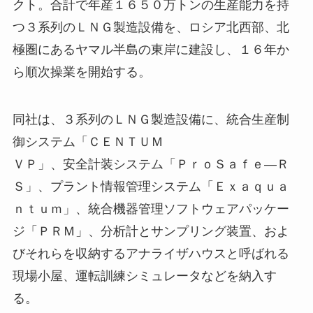
クト。合計で年産１６５０万トンの生産能力を持
つ３系列のＬＮＧ製造設備を、ロシア北西部、北
極圏にあるヤマル半島の東岸に建設し、１６年か
ら順次操業を開始する。
同社は、３系列のＬＮＧ製造設備に、統合生産制
御システム「ＣＥＮＴＵＭ
ＶＰ」、安全計装システム「ＰｒｏＳａｆｅ―Ｒ
Ｓ」、プラント情報管理システム「Ｅｘａｑｕａ
ｎｔｕｍ」、統合機器管理ソフトウェアパッケー
ジ「ＰＲＭ」、分析計とサンプリング装置、およ
びそれらを収納するアナライザハウスと呼ばれる
現場小屋、運転訓練シミュレータなどを納入す
る。