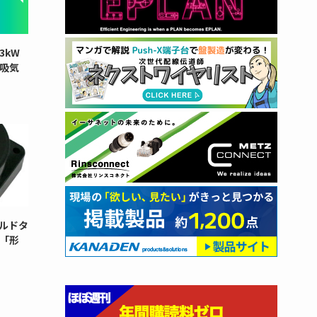
3kW
と吸気
ルドタ
「形