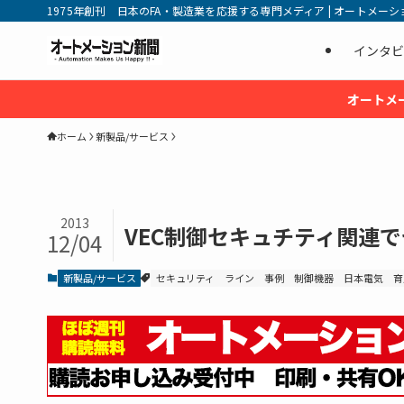
1975年創刊 日本のFA・製造業を応援する専門メディア | オートメーション新
インタビ
オートメ
ホーム
新製品/サービス
2013
VEC制御セキュチティ関連
12/04
新製品/サービス
セキュリティ
ライン
事例
制御機器
日本電気
育