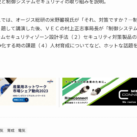
況と制御システムセキュリティの取り組みを説明。
スでは、オージス総研の米野巌視氏が「それ、対策ですか？―
と題して講演した後、ＶＥＣの村上正志事局長が「制御システ
テムセキュリティゾーン設計手法（２）セキュリティ対策製品の
浄化する時の課題（４）人材育成についてなど、ホットな話題
気
育成
電気