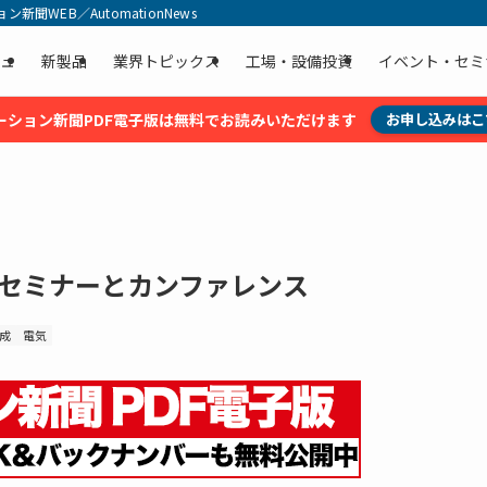
聞WEB／AutomationNews
ュ
新製品
業界トピックス
工場・設備投資
イベント・セミ
ーション新聞PDF電子版は無料でお読みいただけます
お申し込みはこ
でセミナーとカンファレンス
成
電気