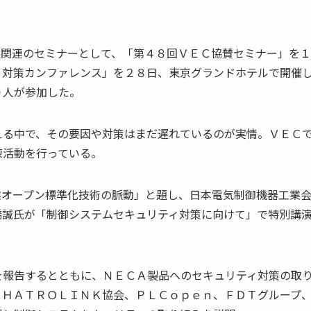
ィ関連のセミナーとして、「第４８回ＶＥＣ協賛セミナー」を
ィ対策カンファレンス」を２８日、東京グランドホテルで開催
０人が参加した。
える中で、その要因や対策はまだ遅れているのが実情。ＶＥＣ
蒙活動を行っている。
業オープン標準化技術の脈動」と題し、日本電気制御機器工業
橋誠氏が「制御システムセキュリティ対策に向けて」で特別講
を報告するとともに、ＮＥＣＡ製品へのセキュリティ対策の取
ＣＨＡＴＲＯＬＩＮＫ協会、ＰＬＣｏｐｅｎ、ＦＤＴグループ