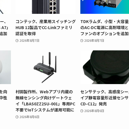
リー、
コンテック、産業用スイッチング
TDKラムダ、小型・大容量
 A7」
HUB 12製品でCC-Linkファミリ
のAC-DC電源に高耐環境
追加
認証を取得
ファンのオプションを追加
2026年8月7日
2026年8月7日
を向
村田製作所、Webアプリ内蔵の
センサテック、高感度シー
中性
無線センシング向けゲートウェ
イプ静電容量形近接センサ
イ「LBAS0ZZ2SU-001」専用PC
CD-C12」発売
不要でIoTシステムが運用可能に
2026年8月6日
2026年8月6日