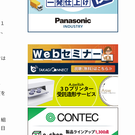
１１
し、
では
会
演を
り組
、日