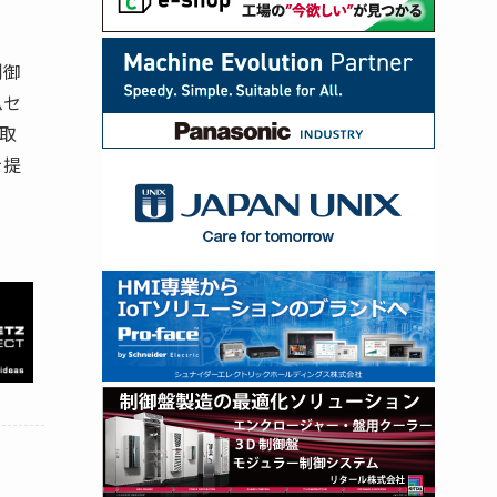
制御
ムセ
取
を提