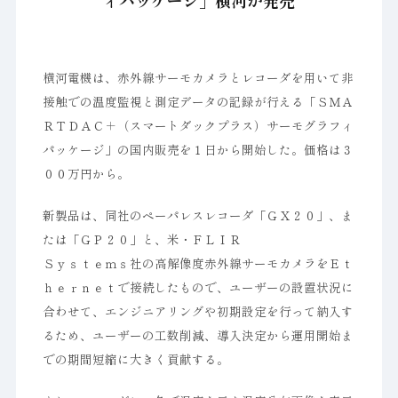
ィバッケージ」横河が発売
横河電機は、赤外線サーモカメラとレコーダを用いて非
接触での温度監視と測定データの記録が行える「ＳＭＡ
ＲＴＤＡＣ＋（スマートダックプラス）サーモグラフィ
パッケージ」の国内販売を１日から開始した。価格は３
００万円から。
新製品は、同社のペーパレスレコーダ「ＧＸ２０」、ま
たは「ＧＰ２０」と、米・ＦＬＩＲ
Ｓｙｓｔｅｍｓ社の高解像度赤外線サーモカメラをＥｔ
ｈｅｒｎｅｔで接続したもので、ユーザーの設置状況に
合わせて、エンジニアリングや初期設定を行って納入す
るため、ユーザーの工数削減、導入決定から運用開始ま
での期間短縮に大きく貢献する。