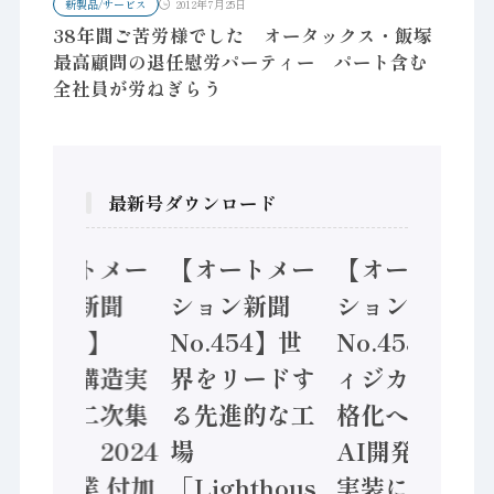
新製品/サービス
2012年7月25日
38年間ご苦労様でした オータックス・飯塚
最高顧問の退任慰労パーティー パート含む
全社員が労ねぎらう
最新号ダウンロード
【オートメー
【オートメー
【オートメー
ション新聞
ション新聞
ション新聞
No.455】
No.454】世
No.453】フ
「経済構造実
界をリードす
ィジカルAI本
態調査二次集
る先進的な工
格化へ 国産
計結果」2024
場
AI開発や社会
年製造業 付加
「Lighthous
実装に活発な