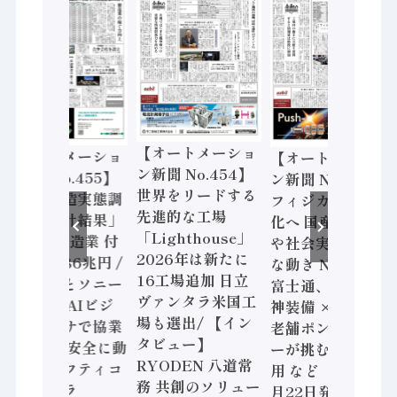
【オートメーショ
【オートメーショ
【オートメーショ
ン新聞 No.454】
ン新聞 No.455】
ン新聞 No.453】
世界をリードする
「経済構造実態調
フィジカルAI本格
先進的な工場
査二次集計結果」
化へ 国産AI開発
「Lighthouse」
2024年製造業 付
や社会実装に活発
2026年は新たに
加価値額86兆円 /
な動き Noetra、
16工場追加 日立
三菱電機とソニー
富士通、日立 / 兵
ヴァンタラ米国工
セミコン AIビジ
神装備 × HMS、
場も選出/ 【イン
ョンセンサで協業
老舗ポンプメーカ
タビュー】
/ IDEC、安全に動
ーが挑むデータ活
RYODEN 八道常
かすセーフティコ
用 など（2026年7
務 共創のソリュー
ントローラ
月22日発行）