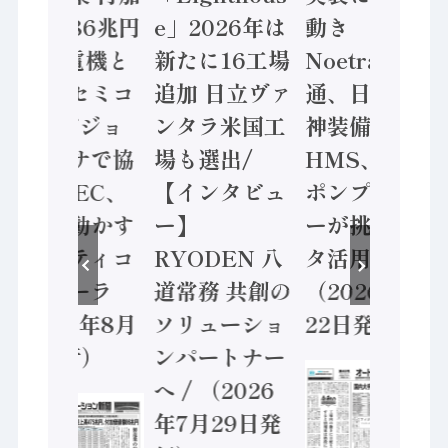
価値額86兆円
e」2026年は
動き
/ 三菱電機と
新たに16工場
Noetra、富士
ソニーセミコ
追加 日立ヴァ
通、日立 / 兵
ン AIビジョ
ンタラ米国工
神装備 ×
ンセンサで協
場も選出/
HMS、老舗
業 / IDEC、
【インタビュ
ポンプメーカ
安全に動かす
ー】
ーが挑むデー
セーフティコ
RYODEN 八
タ活用 など
ントローラ
道常務 共創の
（2026年7月
（2026年8月
ソリューショ
22日発行）
5日発行）
ンパートナー
へ / （2026
年7月29日発