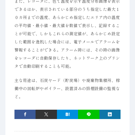
また、レコーダに、色で温度を示す温度分布画像を表示
できるほか、表示されている部分のうち指定した最大１
０カ所までの温度、あらかじめ指定したエリア内の温度
の平均値・最小値・最大値を数値で表示し、記録するこ
とが可能で、しかもこれらの測定値が、あらかじめ設定
した範囲を逸脱した場合には、電子メールでアラームを
警報することができる。アラーム時には、その時の画像
をレコーダに自動保存したり、ネットワーク上のプリン
タで自動印刷することも可能。
主な用途は、石炭ヤード（貯炭場）や廃棄物集積所、稼
働中の回転炉やボイラー、設置済みの排煙設備の監視な
ど。