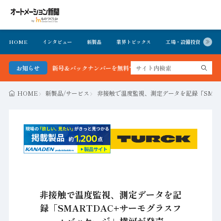
HOME
インタビュー
新製品
業界トピックス
工場・設備投資
イ
ョン新聞 最新号＆バックナンバーを無料で公開中 詳細はこちら
お知らせ
HOME
新製品/サービス
非接触で温度監視、測定データを記録「SMA
非接触で温度監視、測定データを記
録「SMARTDAC+サーモグラスフ