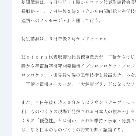
基調講演は、６日午前１１時からコマツ代表取締役会長
長戦略～」、７日午後３時３０分から内閣府総合科学技
連携へのメッセージ～」と題して行う。
特別講演は、６日午後２時からＴｅｒｒａ
Ｍｏｔｏｒｓ代表取締役社長徳重徹氏が「二輪からはじ
時から宇宙航空研究開発機構イプシロンロケットプロジ
ロンロケット～世界最先端の工学技術と最高のチームを
「下請け電機メーカーが、一大健康ブランドになったワ
また、７日午後０時３０分からはラウンドテーブルセッ
和、ものづくりの現場で発揮される日本人の強み～」を
くりの「優位性」とは何か、それを維持・伝承・発展さ
は、など日本のものづくりの将来を熱く議論する。