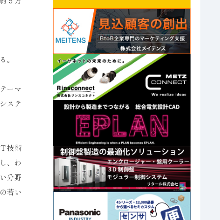
約５万
る。
テーマ
システ
Ｔ技術
し、わ
い分野
の若い