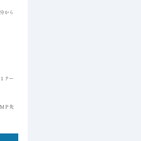
分から
１テー
ＭＰ先