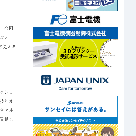
。今回
など、
の見える
クショ
技能オ
省エネ
貢献し