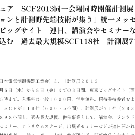
ア SCF2013同一会場同時開催計測展
ーションと計測野先端技術が集う」統一メッ
京ビッグサイト 連日、講演会やセミナー
む 過去最大規模SCF118社 計測展7
日本電気制御機器工業会）と、「計測展２０１３
月６日（水）から８日（金）までの３日間、東京ビッグサイト（西
５時まで。入場料は一般１０００円、学生無料。招待券持参者およ
、ＳＣＦが１１８社（６００・５小間）、計測展が７１社（２８３
８９８小間と、過去最大規模。併催事業として、講演会、ランウド
セミナー、アトリウムステージ、出展者セミナーなどが連日開かれ