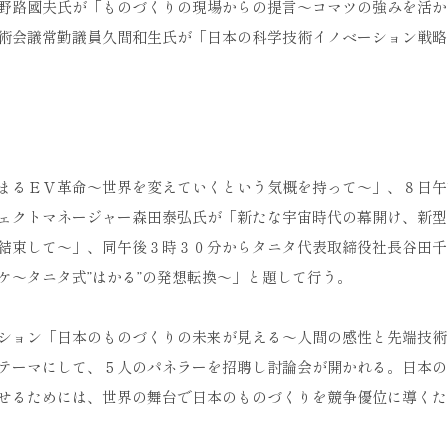
野路國夫氏が「ものづくりの現場からの提言～コマツの強みを活か
術会議常勤議員久間和生氏が「日本の科学技術イノベーション戦略
まるＥＶ革命～世界を変えていくという気概を持って～」、８日午
ェクトマネージャー森田泰弘氏が「新たな宇宙時代の幕開け、新型
結束して～」、同午後３時３０分からタニタ代表取締役社長谷田千
ケ～タニタ式”はかる”の発想転換～」と題して行う。
ション「日本のものづくりの未来が見える～人間の感性と先端技術
テーマにして、５人のパネラーを招聘し討論会が開かれる。日本の
せるためには、世界の舞台で日本のものづくりを競争優位に導くた