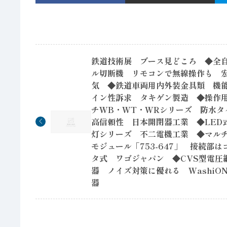
鉄道技術展 ブース見どころ ◆全
ル切断機 リモコンで無線操作も 
気 ◆鉄道車両用内外装金具類 機
イン性訴求 タキゲン製造 ◆操作
チWB・WT・WRシリーズ 防水タ
高信頼性 日本開閉器工業 ◆LED
灯シリーズ 不二電機工業 ◆マル
モジュール「753-647」 接続部は
タ式 ワゴジャパン ◆CVS型電圧
器 ノイズ対策に優れる WashiO
器