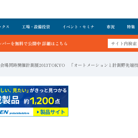
ックス
工場・設備投資
イベント・セミナ
市況
特集
 詳細はこちら
一会場同時開催計測展2013TOKYO 「オートメーションと計測野先