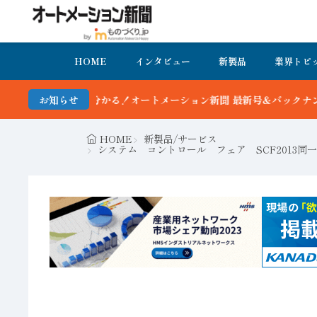
HOME
インタビュー
新製品
業界トピ
分かる！オートメーション新聞 最新号＆バックナンバーを無料で公開中
お知らせ
HOME
新製品/サービス
システム コントロール フェア SCF2013同