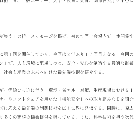
材担当者、一般ユーザー、大学・教育研究者、関係官公庁を中心に
が集う」の統一メッセージを掲げ、初めて同一会場内で一体開催す
に第１回を開催してから、今回は２年ぶり１７回目となる。今回の
ン』で、人と環境に配慮しつつ、安全・安心を創造する最適な制御
、社会と産業の未来へ向けた最先端技術を紹介する。
ギー需給ひっ迫に伴う「環境・省エネ」対策、生産現場におけるＩ
サーやソフトウェアを用いた「機能安全」への取り組みなどを紹介
ズに応える最先端の制御技術を広く世界に発信する。同時に、幅広
り多くの商談の機会提供を狙っている。また、科学技術を担う次代