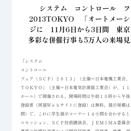
システム コントロール フェ
2013TOKYO 「オートメ
ジに 11月6日から3日間 東
多彩な併催行事も5万人の来場見込
「システム
コントロール
フェア（ＳＣＦ）２０１３」（主催＝日本電機工業会、
ＴＯＫＹＯ」（主催＝日本電気計測器工業会）が、１１
ホール）で開催される。開場時間は午前１０時から午後
登録者（同展Ｗｅｂサイトに登録）は無料。展示規模は
間）で、これに学生展示コーナー１４小間を合わせると
ルセッション、ＳＣＦ技術講演会、ＪＥＭＩＭＡ委員会