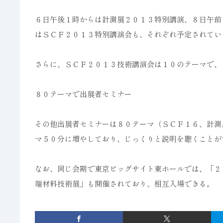
６日午後１時からは計測展２０１３特別講演、８日午前
はＳＣＦ２０１３特別講演会も、それぞれ予定されてい
さらに、ＳＣＦ２０１３技術講演会は１０のテーマで、
８０テーマで出展者セミナー
その他出展者セミナーは８０テーマ（ＳＣＦ１６、計測
マ５０分に増やしており、じっくりと説明を聴くことが
なお、同じ会期で東京ビッグサイト東ホールでは、「２
端材料技術展」も開催されており、相互入場できる。