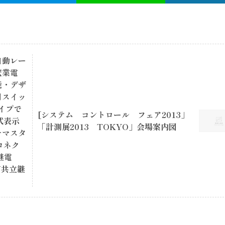
自動レー
宏業電
能・デザ
用スイッ
イプで
[システム コントロール フェア2013」
式表示
「計測展2013 TOKYO」会場案内図
チマスタ
コネク
継電
N共立継