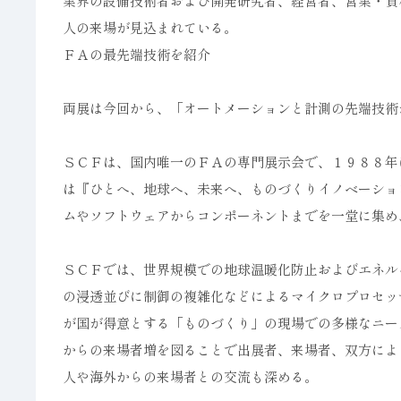
業界の設備技術者および開発研究者、経営者、営業・資
人の来場が見込まれている。
ＦＡの最先端技術を紹介
両展は今回から、「オートメーションと計測の先端技術
ＳＣＦは、国内唯一のＦＡの専門展示会で、１９８８年
は『ひとへ、地球へ、未来へ、ものづくりイノベーショ
ムやソフトウェアからコンポーネントまでを一堂に集め
ＳＣＦでは、世界規模での地球温暖化防止およびエネル
の浸透並びに制御の複雑化などによるマイクロプロセッ
が国が得意とする「ものづくり」の現場での多様なニー
からの来場者増を図ることで出展者、来場者、双方によ
人や海外からの来場者との交流も深める。