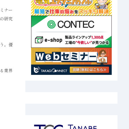
ミナー
の研究
う。優
る業界