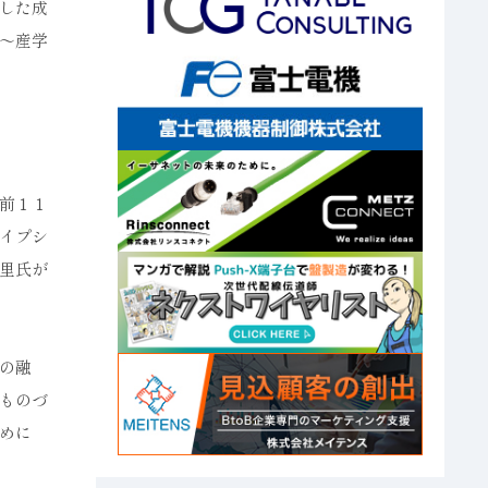
した成
～産学
前１１
イプシ
里氏が
の融
ものづ
めに