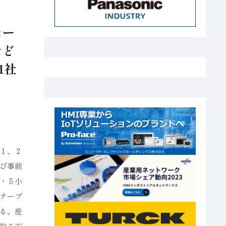
セー
など
1社
１、２
び事前
・５小
テーブ
る。産