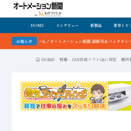
HOME
インタビュー
新製品
業界トピ
ーション新聞 最新号＆バックナンバーを無料で公開中 詳細はこちら
お知らせ
HOME
特集
GUI作成ソフトQtに対応 横河