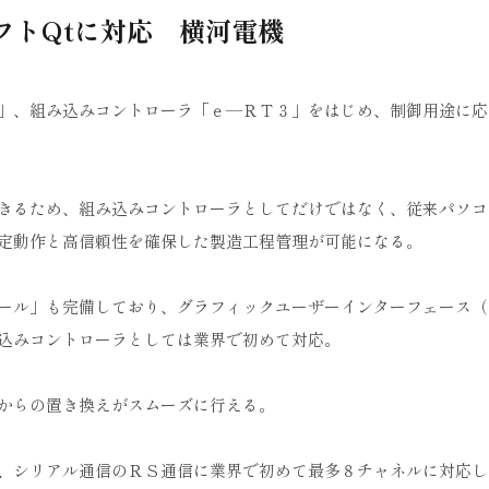
フトQtに対応 横河電機
」、組み込みコントローラ「ｅ―ＲＴ３」をはじめ、制御用途に応
きるため、組み込みコントローラとしてだけではなく、従来パソコ
定動作と高信頼性を確保した製造工程管理が可能になる。
ール」も完備しており、グラフィックユーザーインターフェース（
込みコントローラとしては業界で初めて対応。
からの置き換えがスムーズに行える。
、シリアル通信のＲＳ通信に業界で初めて最多８チャネルに対応し