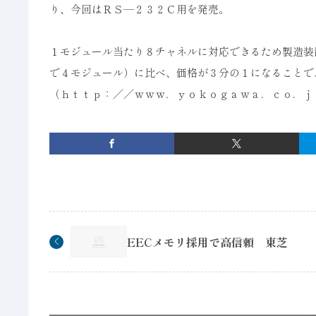
り、今回はＲＳ―２３２Ｃ用を発売。
１モジュール当たり８チャネルに対応できるため製造装
で４モジュール）に比べ、価格が３分の１になることで
（ｈｔｔｐ：／／ｗｗｗ．ｙｏｋｏｇａｗａ．ｃｏ．ｊ
EECメモリ採用で高信頼 東芝