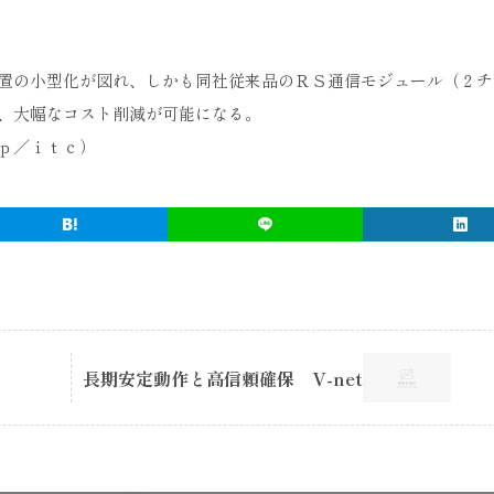
置の小型化が図れ、しかも同社従来品のＲＳ通信モジュール（２チ
、大幅なコスト削減が可能になる。
ｐ／ｉｔｃ）
長期安定動作と高信頼確保 V-net