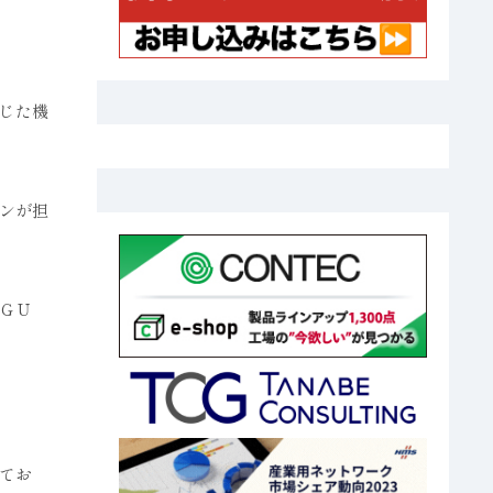
じた機
ンが担
ＧＵ
てお