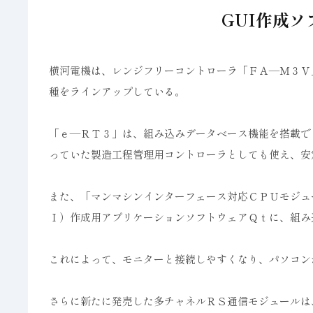
GUI作成ソ
横河電機は、レンジフリーコントローラ「ＦＡ―Ｍ３Ｖ
種をラインアップしている。
「ｅ―ＲＴ３」は、組み込みデータベース機能を搭載で
っていた製造工程管理用コントローラとしても使え、安
また、「マンマシンインターフェース対応ＣＰＵモジュ
Ｉ）作成用アプリケーションソフトウェアＱｔに、組み
これによって、モニターと接続しやすくなり、パソコン
さらに新たに発売した多チャネルＲＳ通信モジュールは