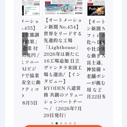
【オートメーショ
【オートメーショ
【オートメーショ
ン新聞 No.454】
ン新聞 No.455】
ン新聞 No.453】
世界をリードする
「経済構造実態調
フィジカルAI本格
先進的な工場
査二次集計結果」
化へ 国産AI開発
「Lighthouse」
2024年製造業 付
や社会実装に活発
2026年は新たに
加価値額86兆円 /
な動き Noetra、
16工場追加 日立
三菱電機とソニー
富士通、日立 / 兵
ヴァンタラ米国工
セミコン AIビジ
神装備 × HMS、
場も選出/ 【イン
ョンセンサで協業
老舗ポンプメーカ
タビュー】
/ IDEC、安全に動
ーが挑むデータ活
RYODEN 八道常
かすセーフティコ
用 など（2026年7
務 共創のソリュー
ントローラ
月22日発行）
ションパートナー
（2026年8月5日
へ / （2026年7月
発行）
29日発行）