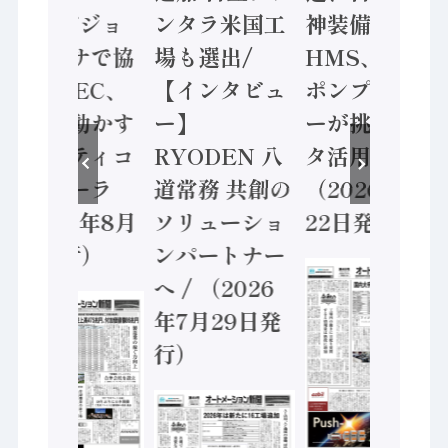
ン AIビジョ
ンタラ米国工
神装備 ×
ンセンサで協
場も選出/
HMS、老舗
業 / IDEC、
【インタビュ
ポンプメーカ
安全に動かす
ー】
ーが挑むデー
セーフティコ
RYODEN 八
タ活用 など
ントローラ
道常務 共創の
（2026年7月
（2026年8月
ソリューショ
22日発行）
5日発行）
ンパートナー
へ / （2026
年7月29日発
行）