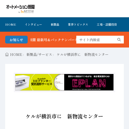
HOME
インタビュー
新製品
業界トピックス
工場・設備投資
イ
メーション新聞 最新号＆バックナンバーを無料で公開中 詳細はこちら
お知らせ
HOME
新製品/サービス
ケルが横浜市に 新物流センター
ケルが横浜市に 新物流センター