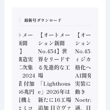
最新号ダウンロード
【オートメー
【オートメー
【オートメー
ション新聞
ション新聞
ション新聞
No.455】
No.454】世
No.453】フ
「経済構造実
界をリードす
ィジカルAI本
態調査二次集
る先進的な工
格化へ 国産
計結果」2024
場
AI開発や社会
年製造業 付加
「Lighthous
実装に活発な
価値額86兆円
e」2026年は
動き
/ 三菱電機と
新たに16工場
Noetra、富士
ソニーセミコ
追加 日立ヴァ
通、日立 / 兵