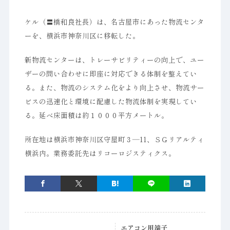
ケル（〓橋和良社長）は、名古屋市にあった物流センタ
ーを、横浜市神奈川区に移転した。
新物流センターは、トレーサビリティーの向上で、ユー
ザーの問い合わせに即座に対応できる体制を整えてい
る。また、物流のシステム化をより向上させ、物流サー
ビスの迅速化と環境に配慮した物流体制を実現してい
る。延べ床面積は約１０００平方メートル。
所在地は横浜市神奈川区守屋町３―11、ＳＧリアルティ
横浜内。業務委託先はリコーロジスティクス。
エアコン用端子