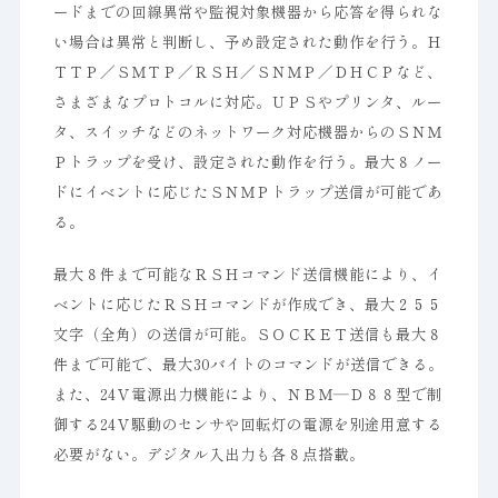
ードまでの回線異常や監視対象機器から応答を得られな
い場合は異常と判断し、予め設定された動作を行う。Ｈ
ＴＴＰ／ＳＭＴＰ／ＲＳＨ／ＳＮＭＰ／ＤＨＣＰなど、
さまざまなプロトコルに対応。ＵＰＳやプリンタ、ルー
タ、スイッチなどのネットワーク対応機器からのＳＮＭ
Ｐトラップを受け、設定された動作を行う。最大８ノー
ドにイベントに応じたＳＮＭＰトラップ送信が可能であ
る。
最大８件まで可能なＲＳＨコマンド送信機能により、イ
ベントに応じたＲＳＨコマンドが作成でき、最大２５５
文字（全角）の送信が可能。ＳＯＣＫＥＴ送信も最大８
件まで可能で、最大30バイトのコマンドが送信できる。
また、24Ｖ電源出力機能により、ＮＢＭ―Ｄ８８型で制
御する24Ｖ駆動のセンサや回転灯の電源を別途用意する
必要がない。デジタル入出力も各８点搭載。