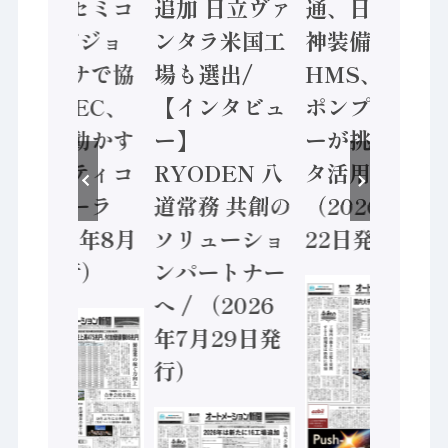
ソニーセミコ
追加 日立ヴァ
通、日立 / 兵
ン AIビジョ
ンタラ米国工
神装備 ×
ンセンサで協
場も選出/
HMS、老舗
業 / IDEC、
【インタビュ
ポンプメーカ
安全に動かす
ー】
ーが挑むデー
セーフティコ
RYODEN 八
タ活用 など
ントローラ
道常務 共創の
（2026年7月
（2026年8月
ソリューショ
22日発行）
5日発行）
ンパートナー
へ / （2026
年7月29日発
行）