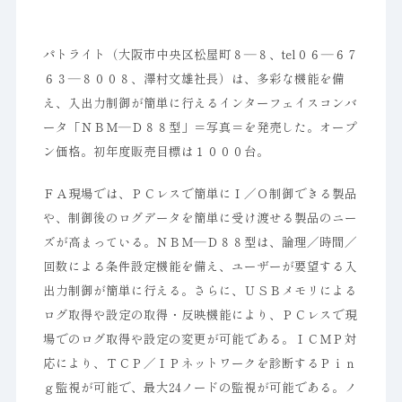
パトライト（大阪市中央区松屋町８―８、tel０６―６７
６３―８００８、澤村文雄社長）は、多彩な機能を備
え、入出力制御が簡単に行えるインターフェイスコンバ
ータ「ＮＢＭ―Ｄ８８型」＝写真＝を発売した。オープ
ン価格。初年度販売目標は１０００台。
ＦＡ現場では、ＰＣレスで簡単にＩ／Ｏ制御できる製品
や、制御後のログデータを簡単に受け渡せる製品のニー
ズが高まっている。ＮＢＭ―Ｄ８８型は、論理／時間／
回数による条件設定機能を備え、ユーザーが要望する入
出力制御が簡単に行える。さらに、ＵＳＢメモリによる
ログ取得や設定の取得・反映機能により、ＰＣレスで現
場でのログ取得や設定の変更が可能である。ＩＣＭＰ対
応により、ＴＣＰ／ＩＰネットワークを診断するＰｉｎ
ｇ監視が可能で、最大24ノードの監視が可能である。ノ