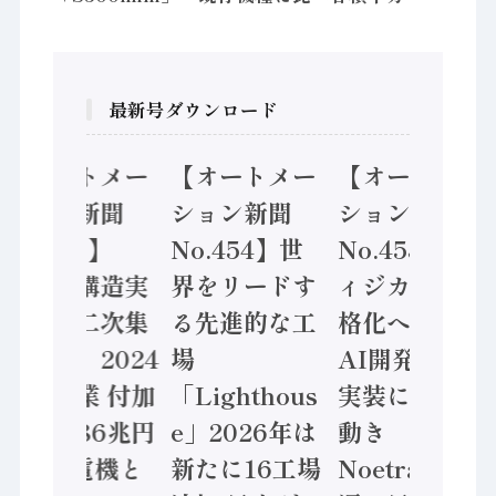
最新号ダウンロード
【オートメー
【オートメー
【オートメー
ション新聞
ション新聞
ション新聞
No.455】
No.454】世
No.453】フ
「経済構造実
界をリードす
ィジカルAI本
態調査二次集
る先進的な工
格化へ 国産
計結果」2024
場
AI開発や社会
年製造業 付加
「Lighthous
実装に活発な
価値額86兆円
e」2026年は
動き
/ 三菱電機と
新たに16工場
Noetra、富士