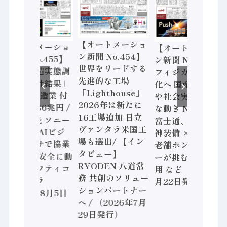
【オートメーショ
【オートメーショ
【オートメーショ
ン新聞 No.454】
ン新聞 No.455】
ン新聞 No.453】
世界をリードする
「経済構造実態調
フィジカルAI本格
先進的な工場
査二次集計結果」
化へ 国産AI開発
「Lighthouse」
2024年製造業 付
や社会実装に活発
2026年は新たに
加価値額86兆円 /
な動き Noetra、
16工場追加 日立
三菱電機とソニー
富士通、日立 / 兵
ヴァンタラ米国工
セミコン AIビジ
神装備 × HMS、
場も選出/ 【イン
ョンセンサで協業
老舗ポンプメーカ
タビュー】
/ IDEC、安全に動
ーが挑むデータ活
RYODEN 八道常
かすセーフティコ
用 など（2026年7
務 共創のソリュー
ントローラ
月22日発行）
ションパートナー
（2026年8月5日
へ / （2026年7月
発行）
29日発行）