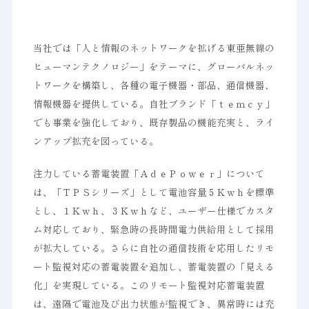
当社では「人と情報のネットワークを拡げる東亜無線の
ヒューマンテクノロジー」をテーマに、グローバルネッ
トワークを構築し、各種の電子機器・部品、通信機器、
情報機器を提供している。自社ブランド「ｔｅｍｃｙ」
でも事業を強化しており、既存製品の機能充実と、ライ
ンアップ拡充を図っている。
注力している蓄電装置「ＡｄｅＰｏｗｅｒ」について
は、「ＴＰＳシリーズ」として電池容量５Ｋｗｈを標準
とし、１Ｋｗｈ、３Ｋｗｈなど、ユーザー仕様でカスタ
ム対応しており、緊急時の長時間電力供給用として採用
が拡大している。さらに自社の通信技術を応用したリモ
ート監視対応の蓄電装置を追加し、蓄電装置の「見える
化」を実現している。このリモート監視対応蓄電装置
は、遠隔で電池及び出力状態が監視でき、異常時には充