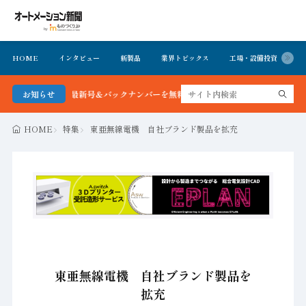
HOME
インタビュー
新製品
業界トピックス
工場・設備投資
イ
ション新聞 最新号＆バックナンバーを無料で公開中 詳細はこちら
お知らせ
HOME
特集
東亜無線電機 自社ブランド製品を拡充
東亜無線電機 自社ブランド製品を
拡充