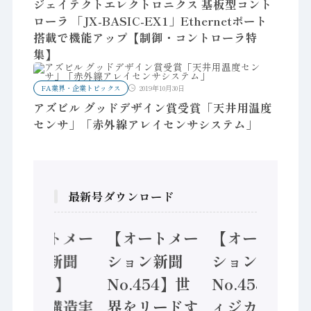
ジェイテクトエレクトロニクス 基板型コント
ローラ 「JX-BASIC-EX1」Ethernetポート
搭載で機能アップ【制御・コントローラ特
集】
FA業界・企業トピックス
2019年10月30日
アズビル グッドデザイン賞受賞「天井用温度
センサ」「赤外線アレイセンサシステム」
最新号ダウンロード
【オートメー
【オートメー
【オートメー
ション新聞
ション新聞
ション新聞
No.455】
No.454】世
No.453】フ
「経済構造実
界をリードす
ィジカルAI本