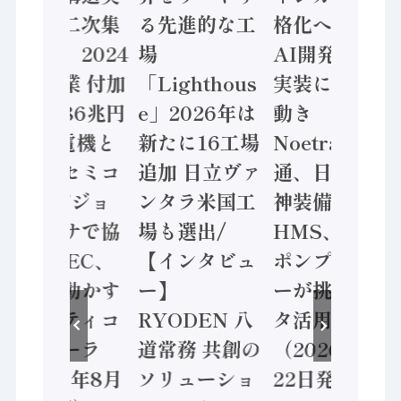
態調査二次集
る先進的な工
格化へ 国産
計結果」2024
場
AI開発や社会
年製造業 付加
「Lighthous
実装に活発な
価値額86兆円
e」2026年は
動き
/ 三菱電機と
新たに16工場
Noetra、富士
ソニーセミコ
追加 日立ヴァ
通、日立 / 兵
ン AIビジョ
ンタラ米国工
神装備 ×
ンセンサで協
場も選出/
HMS、老舗
業 / IDEC、
【インタビュ
ポンプメーカ
安全に動かす
ー】
ーが挑むデー
セーフティコ
RYODEN 八
タ活用 など
ントローラ
道常務 共創の
（2026年7月
（2026年8月
ソリューショ
22日発行）