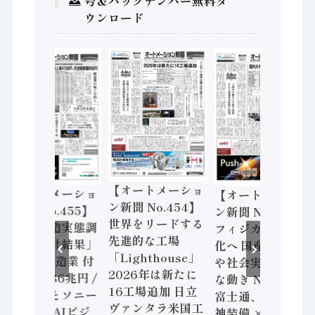
号＆バックナンバー無料ダ
ウンロード
【オートメーショ
【オートメーショ
【オートメーショ
ン新聞 No.454】
ン新聞 No.455】
ン新聞 No.453】
世界をリードする
「経済構造実態調
フィジカルAI本格
先進的な工場
査二次集計結果」
化へ 国産AI開発
「Lighthouse」
2024年製造業 付
や社会実装に活発
2026年は新たに
加価値額86兆円 /
な動き Noetra、
16工場追加 日立
三菱電機とソニー
富士通、日立 / 兵
ヴァンタラ米国工
セミコン AIビジ
神装備 × HMS、