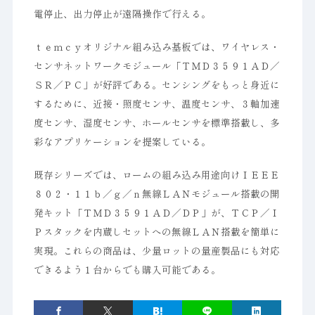
電停止、出力停止が遠隔操作で行える。
ｔｅｍｃｙオリジナル組み込み基板では、ワイヤレス・
センサネットワークモジュール「ＴＭＤ３５９１ＡＤ／
ＳＲ／ＰＣ」が好評である。センシングをもっと身近に
するために、近接・照度センサ、温度センサ、３軸加速
度センサ、湿度センサ、ホールセンサを標準搭載し、多
彩なアプリケーションを提案している。
既存シリーズでは、ロームの組み込み用途向けＩＥＥＥ
８０２・１１ｂ／ｇ／ｎ無線ＬＡＮモジュール搭載の開
発キット「ＴＭＤ３５９１ＡＤ／ＤＰ」が、ＴＣＰ／Ｉ
Ｐスタックを内蔵しセットへの無線ＬＡＮ搭載を簡単に
実現。これらの商品は、少量ロットの量産製品にも対応
できるよう１台からでも購入可能である。