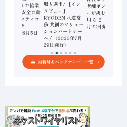
場も選出/ 【イン
ョンセンサで協業
老舗ポンプメーカ
タビュー】
/ IDEC、安全に動
ーが挑むデータ活
RYODEN 八道常
かすセーフティコ
用 など（2026年7
務 共創のソリュー
ントローラ
月22日発行）
ションパートナー
（2026年8月5日
へ / （2026年7月
発行）
29日発行）
最新号＆バックナンバー一覧