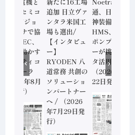
/ 三菱電機と
新たに16工場
Noetra、富士
ソニーセミコ
追加 日立ヴァ
通、日立 / 兵
ン AIビジョ
ンタラ米国工
神装備 ×
ンセンサで協
場も選出/
HMS、老舗
業 / IDEC、
【インタビュ
ポンプメーカ
安全に動かす
ー】
ーが挑むデー
セーフティコ
RYODEN 八
タ活用 など
ントローラ
道常務 共創の
（2026年7月
（2026年8月
ソリューショ
22日発行）
5日発行）
ンパートナー
へ / （2026
年7月29日発
行）