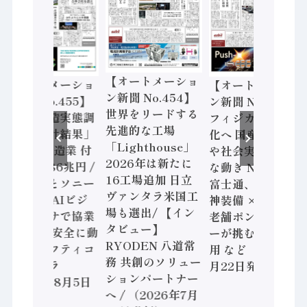
【オートメーショ
【オートメーショ
【オートメーショ
ン新聞 No.454】
ン新聞 No.455】
ン新聞 No.453】
世界をリードする
「経済構造実態調
フィジカルAI本格
先進的な工場
査二次集計結果」
化へ 国産AI開発
「Lighthouse」
2024年製造業 付
や社会実装に活発
2026年は新たに
加価値額86兆円 /
な動き Noetra、
16工場追加 日立
三菱電機とソニー
富士通、日立 / 兵
ヴァンタラ米国工
セミコン AIビジ
神装備 × HMS、
場も選出/ 【イン
ョンセンサで協業
老舗ポンプメーカ
タビュー】
/ IDEC、安全に動
ーが挑むデータ活
RYODEN 八道常
かすセーフティコ
用 など（2026年7
務 共創のソリュー
ントローラ
月22日発行）
ションパートナー
（2026年8月5日
へ / （2026年7月
発行）