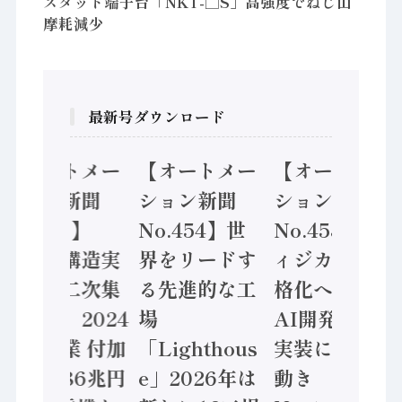
スタッド端子台「NKT-□S」高強度でねじ山
摩耗減少
最新号ダウンロード
【オートメー
【オートメー
【オートメー
ション新聞
ション新聞
ション新聞
No.455】
No.454】世
No.453】フ
「経済構造実
界をリードす
ィジカルAI本
態調査二次集
る先進的な工
格化へ 国産
計結果」2024
場
AI開発や社会
年製造業 付加
「Lighthous
実装に活発な
価値額86兆円
e」2026年は
動き