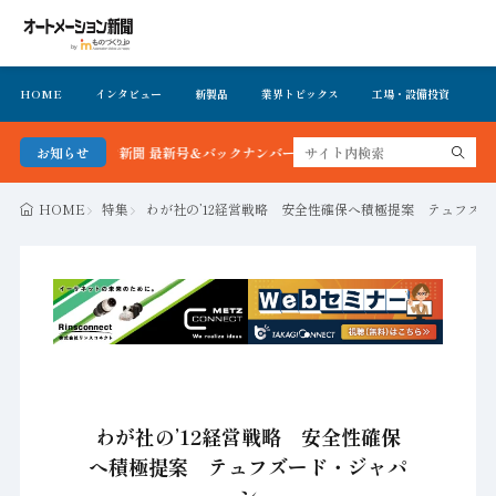
HOME
インタビュー
新製品
業界トピックス
工場・設備投資
イ
トメーション新聞 最新号＆バックナンバーを無料で公開中 詳細はこちら
お知らせ
HOME
特集
わが社の’12経営戦略 安全性確保へ積極提案 テュフズ
わが社の’12経営戦略 安全性確保
へ積極提案 テュフズード・ジャパ