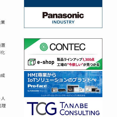
企業
装置
算化
助成
０人
処理