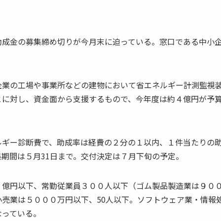
助成金の募集締め切りが今月末に迫っている。窓口である中小
企業の工場や事業所などの建物において省エネルギー計測監視
とに対し、資金面から支援するもので、今年度は約４億円が予
ルギー診断費で、助成率は経費の２分の１以内、１件当たりの
期間は５月31日まで。交付決定は７月下旬の予定。
３億円以下、常勤従業員３００人以下（ゴム製品製造業は９０
売業は５０００万円以下、50人以下。ソフトウェア業・情報
なっている。