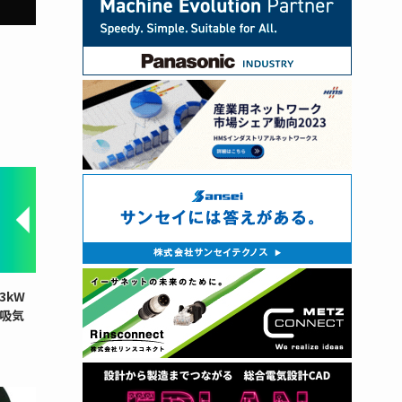
3kW
と吸気