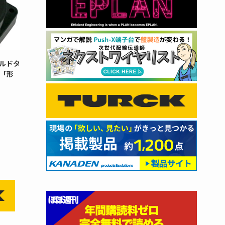
ルドタ
「形