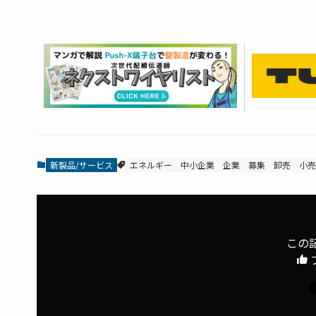
新製品/サービス
エネルギー
中小企業
企業
募集
卸売
小売
この