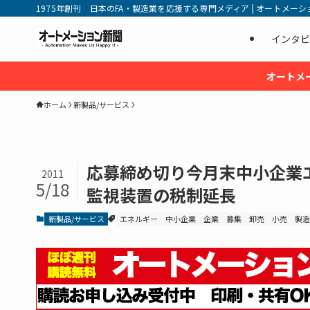
1975年創刊 日本のFA・製造業を応援する専門メディア | オートメーション新
インタビ
オートメ
ホーム
新製品/サービス
応募締め切り今月末中小企業
2011
5/18
監視装置の税制延長
新製品/サービス
エネルギー
中小企業
企業
募集
卸売
小売
製造