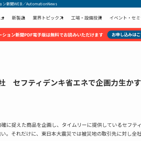
聞WEB／AutomationNews
ュ
新製品
業界トピックス
工場・設備投資
イベント・セミ
ーション新聞PDF電子版は無料でお読みいただけます
お申し込みはこ
商社 セフティデンキ省エネで企画力生かす
的確に捉えた商品を企画し、タイムリーに提供しているセフテ
強い。それだけに、東日本大震災では被災地の取引先に対し全