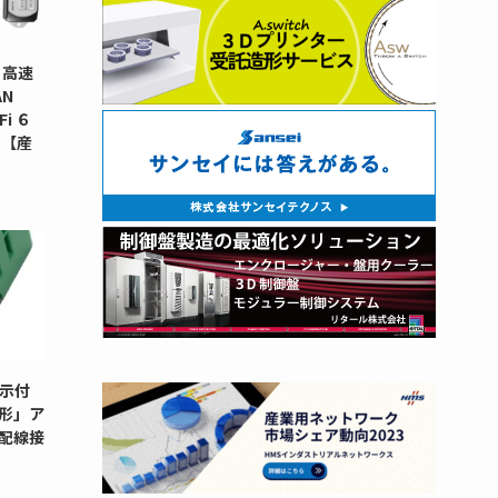
 高速
N
i ６
タ【産
示付
G形」ア
配線接