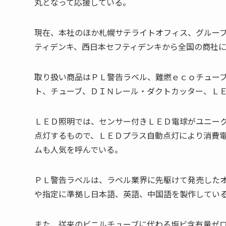
丸となって応援している。
現在、本社のほか札幌サテライトオフィス、グルー
ティデンキ、西日本セフティデンキから全国の商社
取り扱い商品はＰＬ警告ラベル、難燃ｅｃｏチュー
ト、チューブ、ＤＩＮレール・ダクトカッター、Ｌ
ＬＥＤ照明では、センサー付きＬＥＤ電球がユニー
点灯するもので、ＬＥＤプラス自動点灯により消費
ムも人気を呼んでいる。
ＰＬ警告ラベルは、ラベル業界に先駆けて発売した
や指定に準拠し日本語、英語、中国語を製作してい
また、従来のビニルチューブに代わる塩ビ含有量ゼ