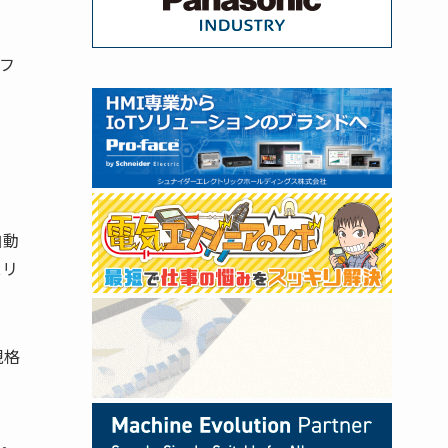
フ
ク
自動
スリ
規格
発。