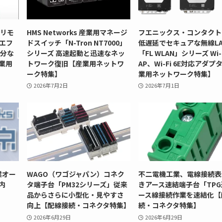
型リモ
HMS Networks 産業用マネージ
フエニックス・コンタクト
」エフ
ドスイッチ「N-Tron NT7000」
低遅延でセキュアな無線LA
十分な
シリーズ 高速起動と迅速なネッ
「FL WLAN」シリーズ Wi-F
業用
トワーク復旧【産業用ネットワ
AP、Wi-Fi 6E対応アダプ
ーク特集】
業用ネットワーク特集】
2026年7月2日
2026年7月1日
業オー
WAGO（ワゴジャパン）コネク
不二電機工業、電線接続表
内
タ端子台「PM32シリーズ」従来
きアース速結端子台「TP
品からさらに小型化・見やすさ
ース線接続作業を速結化【
向上【配線接続・コネクタ特集】
続・コネクタ特集】
2026年6月29日
2026年6月29日