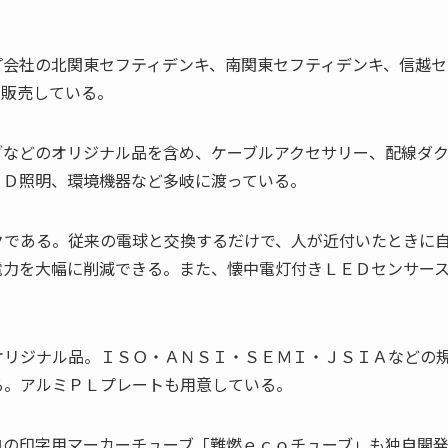
プ会社の北関東セフティデンキ、南関東セフティデンキ、信越セ
に販売している。
ブなどのオリジナル品を含め、ケーブルアクセサリー、配線ダ
ＥＤ照明、環境機器など多岐に渡っている。
クである。従来の電球と交換するだけで、人が近付いたときに
電力を大幅に削減できる。また、懐中電灯付きＬＥＤセンサー
オリジナル品。ＩＳＯ・ＡＮＳＩ・ＳＥＭＩ・ＪＳＩＡなどの
る。アルミＰＬプレートも用意している。
ロの印字用マーカーチューブ「難燃ｅｃｏチューブ」も独自開