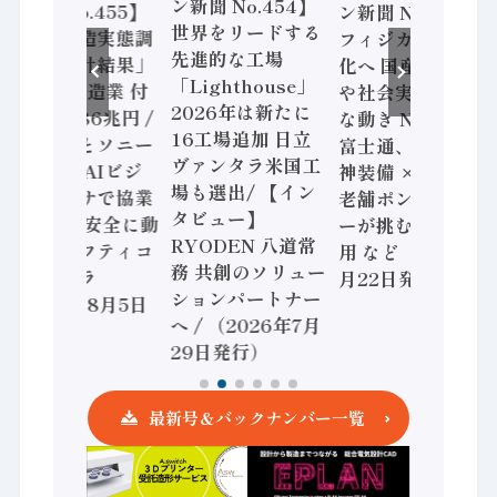
ン新聞 No.454】
ン新聞 No.455】
ン新聞 No.453】
世界をリードする
「経済構造実態調
フィジカルAI本格
先進的な工場
査二次集計結果」
化へ 国産AI開発
「Lighthouse」
2024年製造業 付
や社会実装に活発
2026年は新たに
加価値額86兆円 /
な動き Noetra、
16工場追加 日立
三菱電機とソニー
富士通、日立 / 兵
ヴァンタラ米国工
セミコン AIビジ
神装備 × HMS、
場も選出/ 【イン
ョンセンサで協業
老舗ポンプメーカ
タビュー】
/ IDEC、安全に動
ーが挑むデータ活
RYODEN 八道常
かすセーフティコ
用 など（2026年7
務 共創のソリュー
ントローラ
月22日発行）
ションパートナー
（2026年8月5日
へ / （2026年7月
発行）
29日発行）
最新号＆バックナンバー一覧