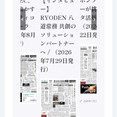
業 / IDEC、
【インタビュ
ポンプメーカ
安全に動かす
ー】
ーが挑むデー
セーフティコ
RYODEN 八
タ活用 など
ントローラ
道常務 共創の
（2026年7月
（2026年8月
ソリューショ
22日発行）
5日発行）
ンパートナー
へ / （2026
年7月29日発
行）
2026年7月21日
2026年8月4日