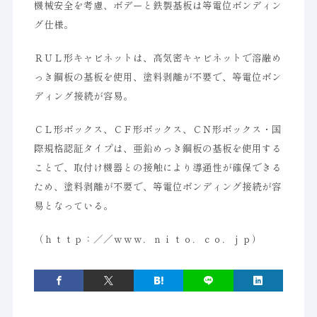
機械安全を考慮、ボデーと鉄製基板は等電位ボンディン
グ仕様。
ＲＵＬ形キャビネットは、高気密キャビネットで溶融め
っき鋼板の基板を使用、塗料剥離が不要で、等電位ボン
ディング接続が容易。
ＣＬ形ボックス、ＣＦ形ボックス、ＣＮ形ボックス・国
際規格認証タイプは、亜鉛めっき鋼板の基板を使用する
ことで、取付け機器との接触により導通性が確保できる
ため、塗料剥離が不要で、等電位ボンディング接続が容
易となっている。
（ｈｔｔｐ：／／ｗｗｗ．ｎｉｔｏ．ｃｏ．ｊｐ）