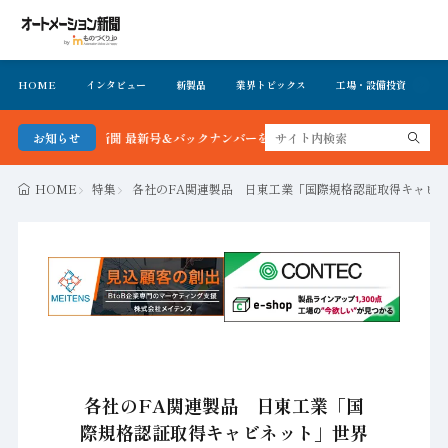
HOME
インタビュー
新製品
業界トピックス
工場・設備投資
イ
メーション新聞 最新号＆バックナンバーを無料で公開中 詳細はこちら
お知らせ
HOME
特集
各社のFA関連製品 日東工業「国際規格認証取得キャビ
各社のFA関連製品 日東工業「国
際規格認証取得キャビネット」世界