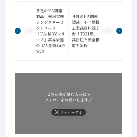
各社のFA関連
製品 横河電機
各社のFA関連
レンジフリーコ
製品 不ニ電機
ントローラ
工業高耐圧端子
「FA-M3Vシリ
台「TXH形」
ーズ」業界最速
高耐圧と安全構
のD/A変換4u秒
造を実現
実現
この記事が気に入ったら
フォローをお願いします！
フォローする