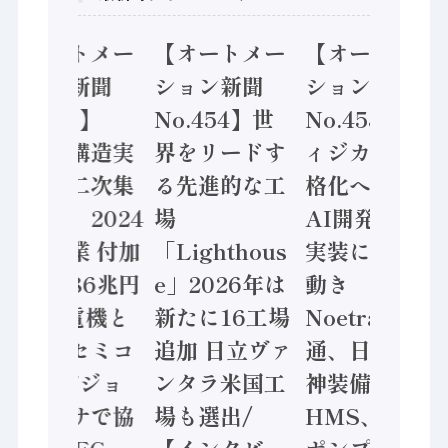
【オートメー
【オートメー
【オートメー
ション新聞
ション新聞
ション新聞
No.455】
No.454】世
No.453】フ
「経済構造実
界をリードす
ィジカルAI本
態調査二次集
る先進的な工
格化へ 国産
計結果」2024
場
AI開発や社会
年製造業 付加
「Lighthous
実装に活発な
価値額86兆円
e」2026年は
動き
/ 三菱電機と
新たに16工場
Noetra、富士
ソニーセミコ
追加 日立ヴァ
通、日立 / 兵
ン AIビジョ
ンタラ米国工
神装備 ×
ンセンサで協
場も選出/
HMS、老舗