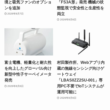
境と吸気ファンのオプショ
「FS3A形」発売 機械の状
ンを追加
態監視で安全性と生産性を
両立
2026年8月7日
2026年8月6日
富士電機、軽量化と耐久性
村田製作所、Webアプリ内
を向上したグローバル向け
蔵の無線センシング向けゲ
新型中性子サーベイメータ
ートウェイ
発売
「LBAS0ZZ2SU-001」専
用PC不要でIoTシステムが
2026年8月6日
運用可能に
2026年8月6日