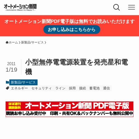
オートメーション新聞PDF電子版は無料でお読みいただけます
お申し込みはこちらから
ホーム
新製品/サービス
小型無停電電源装置を発売星和電
2011
1/19
機
新製品/サービス
エネルギー
セキュリティ
ライン
採用
接続
蓄電池
通信