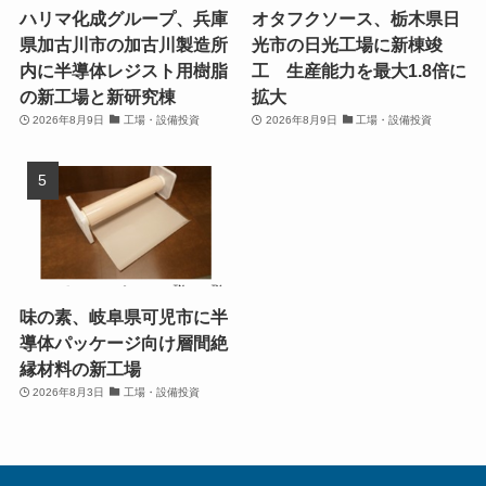
ハリマ化成グループ、兵庫
オタフクソース、栃木県日
県加古川市の加古川製造所
光市の日光工場に新棟竣
内に半導体レジスト用樹脂
工 生産能力を最大1.8倍に
の新工場と新研究棟
拡大
2026年8月9日
工場・設備投資
2026年8月9日
工場・設備投資
味の素、岐阜県可児市に半
導体パッケージ向け層間絶
縁材料の新工場
2026年8月3日
工場・設備投資