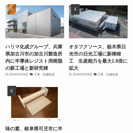
ハリマ化成グループ、兵庫
オタフクソース、栃木県日
県加古川市の加古川製造所
光市の日光工場に新棟竣
内に半導体レジスト用樹脂
工 生産能力を最大1.8倍に
の新工場と新研究棟
拡大
2026年8月9日
工場・設備投資
2026年8月9日
工場・設備投資
味の素、岐阜県可児市に半