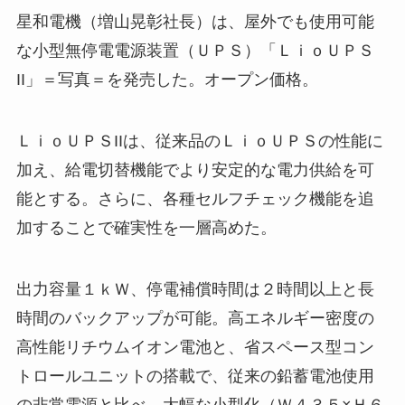
星和電機（増山晃彰社長）は、屋外でも使用可能
な小型無停電電源装置（ＵＰＳ）「ＬｉｏＵＰＳ
II」＝写真＝を発売した。オープン価格。
ＬｉｏＵＰＳIIは、従来品のＬｉｏＵＰＳの性能に
加え、給電切替機能でより安定的な電力供給を可
能とする。さらに、各種セルフチェック機能を追
加することで確実性を一層高めた。
出力容量１ｋＷ、停電補償時間は２時間以上と長
時間のバックアップが可能。高エネルギー密度の
高性能リチウムイオン電池と、省スペース型コン
トロールユニットの搭載で、従来の鉛蓄電池使用
の非常電源と比べ、大幅な小型化（Ｗ４３５×Ｈ６