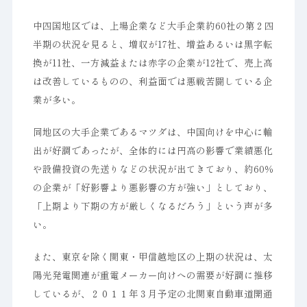
中四国地区では、上場企業など大手企業約60社の第２四
半期の状況を見ると、増収が17社、増益あるいは黒字転
換が11社、一方減益または赤字の企業が12社で、売上高
は改善しているものの、利益面では悪戦苦闘している企
業が多い。
同地区の大手企業であるマツダは、中国向けを中心に輸
出が好調であったが、全体的には円高の影響で業績悪化
や設備投資の先送りなどの状況が出てきており、約60％
の企業が「好影響より悪影響の方が強い」としており、
「上期より下期の方が厳しくなるだろう」という声が多
い。
また、東京を除く関東・甲信越地区の上期の状況は、太
陽光発電関連が重電メーカー向けへの需要が好調に推移
しているが、２０１１年３月予定の北関東自動車道開通