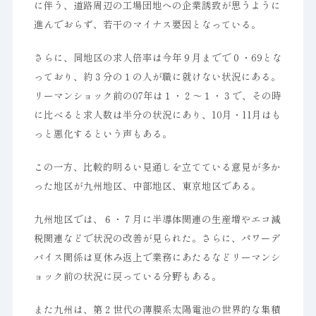
に伴う、道路周辺の工場団地への企業誘致が思うように
進んでおらず、若干のマイナス要因となっている。
さらに、同地区の求人倍率は今年９月までで０・69とな
っており、約３分の１の人が職に就けない状況にある。
リーマンショック前の07年は１・２～１・３で、その時
に比べると求人数は半分の状況にあり、10月・11月はも
っと悪化するという声もある。
この一方、比較的明るい見通しを立てている意見が多か
った地区が九州地区、中部地区、東京地区である。
九州地区では、６・７月に半導体関連の生産増やエコ減
税関連などで状況の改善が見られた。さらに、パワーデ
バイス関係は夏休み返上で業務にあたるなどリーマンシ
ョック前の状況に戻っている分野もある。
また九州は、第２世代の薄膜系太陽電池の世界的な集積