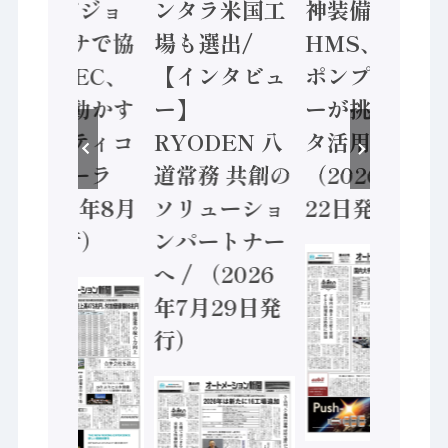
ン AIビジョ
ンタラ米国工
神装備 ×
ンセンサで協
場も選出/
HMS、老舗
業 / IDEC、
【インタビュ
ポンプメーカ
安全に動かす
ー】
ーが挑むデー
セーフティコ
RYODEN 八
タ活用 など
ントローラ
道常務 共創の
（2026年7月
（2026年8月
ソリューショ
22日発行）
5日発行）
ンパートナー
へ / （2026
年7月29日発
行）