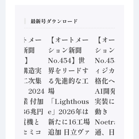
最新号ダウンロード
【オートメー
【オートメー
【オートメー
ション新聞
ション新聞
ション新聞
No.455】
No.454】世
No.453】フ
「経済構造実
界をリードす
ィジカルAI本
態調査二次集
る先進的な工
格化へ 国産
計結果」2024
場
AI開発や社会
年製造業 付加
「Lighthous
実装に活発な
価値額86兆円
e」2026年は
動き
/ 三菱電機と
新たに16工場
Noetra、富士
ソニーセミコ
追加 日立ヴァ
通、日立 / 兵