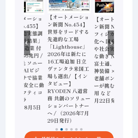
【オートメーショ
【オートメーショ
【オートメーショ
ン新聞 No.454】
ン新聞 No.455】
ン新聞 No.453】
世界をリードする
「経済構造実態調
フィジカルAI本格
先進的な工場
査二次集計結果」
化へ 国産AI開発
「Lighthouse」
2024年製造業 付
や社会実装に活発
2026年は新たに
加価値額86兆円 /
な動き Noetra、
16工場追加 日立
三菱電機とソニー
富士通、日立 / 兵
ヴァンタラ米国工
セミコン AIビジ
神装備 × HMS、
場も選出/ 【イン
ョンセンサで協業
老舗ポンプメーカ
タビュー】
/ IDEC、安全に動
ーが挑むデータ活
RYODEN 八道常
かすセーフティコ
用 など（2026年7
務 共創のソリュー
ントローラ
月22日発行）
ションパートナー
（2026年8月5日
へ / （2026年7月
発行）
29日発行）