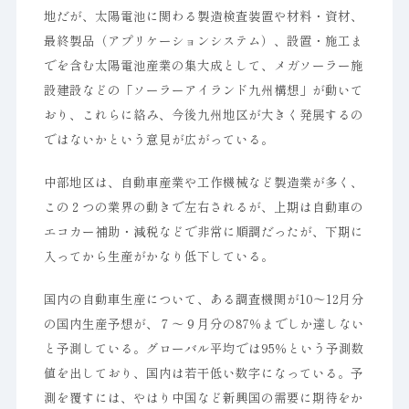
地だが、太陽電池に関わる製造検査装置や材料・資材、
最終製品（アプリケーションシステム）、設置・施工ま
でを含む太陽電池産業の集大成として、メガソーラー施
設建設などの「ソーラーアイランド九州構想」が動いて
おり、これらに絡み、今後九州地区が大きく発展するの
ではないかという意見が広がっている。
中部地区は、自動車産業や工作機械など製造業が多く、
この２つの業界の動きで左右されるが、上期は自動車の
エコカー補助・減税などで非常に順調だったが、下期に
入ってから生産がかなり低下している。
国内の自動車生産について、ある調査機関が10～12月分
の国内生産予想が、７～９月分の87％までしか達しない
と予測している。グローバル平均では95％という予測数
値を出しており、国内は若干低い数字になっている。予
測を覆すには、やはり中国など新興国の需要に期待をか