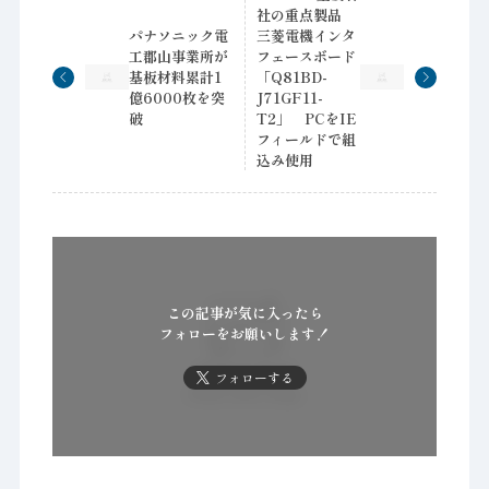
社の重点製品
パナソニック電
三菱電機インタ
工郡山事業所が
フェースボード
基板材料累計1
「Q81BD-
億6000枚を突
J71GF11-
破
T2」 PCをIE
フィールドで組
込み使用
この記事が気に入ったら
フォローをお願いします！
フォローする