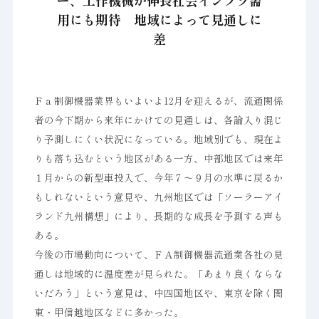
ー、工作機械が伸長社会インフラ需
用にも期待 地域によって見通しに
差
Ｆａ制御機器業界もいよいよ12月を迎えるが、流通関係
者の今下期から来年にかけての見通しは、各論入り混じ
り予測しにくい状況になっている。地域別でも、現在よ
りも落ち込むという地区がある一方、中部地区では来年
１月からの新型車投入で、今年７～９月の水準に戻るか
もしれないという意見や、九州地区では「ソーラーアイ
ランド九州構想」により、長期的な成長を予測する声も
ある。
今後の市場動向について、ＦＡ制御機器流通業各社の見
通しは地域的に温度差が見られた。「あまり良くならな
いだろう」という意見は、中四国地区や、東京を除く関
東・甲信越地区などに多かった。