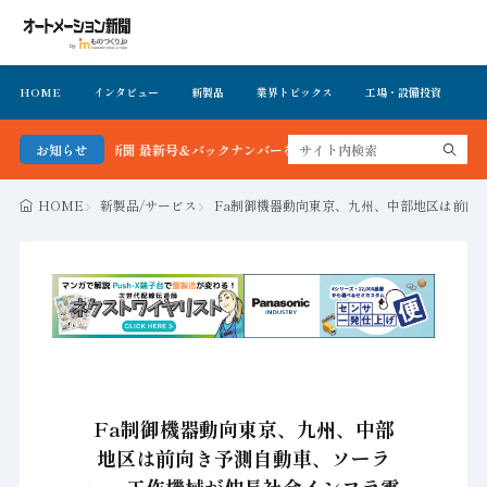
HOME
インタビュー
新製品
業界トピックス
工場・設備投資
イ
ーション新聞 最新号＆バックナンバーを無料で公開中 詳細はこちら
お知らせ
HOME
新製品/サービス
Fa制御機器動向東京、九州、中部地区は前向
Fa制御機器動向東京、九州、中部
地区は前向き予測自動車、ソーラ