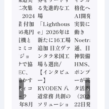
態調査二次集
る先進的な工
格化へ 国産
計結果」2024
場
AI開発や社会
年製造業 付加
「Lighthous
実装に活発な
価値額86兆円
e」2026年は
動き
/ 三菱電機と
新たに16工場
Noetra、富士
ソニーセミコ
追加 日立ヴァ
通、日立 / 兵
ン AIビジョ
ンタラ米国工
神装備 ×
ンセンサで協
場も選出/
HMS、老舗
業 / IDEC、
【インタビュ
ポンプメーカ
安全に動かす
ー】
ーが挑むデー
セーフティコ
RYODEN 八
タ活用 など
ントローラ
道常務 共創の
（2026年7月
（2026年8月
ソリューショ
22日発行）