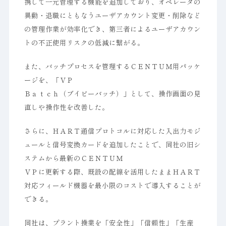
携して一元管理する機能を追加しており、オペレータの
異動・退職にともなうユーザアカウント変更・削除など
の管理作業が効率化でき、第三者によるユーザアカウン
トの不正使用リスクの低減に繋がる。
また、バッチプロセスを管理するＣＥＮＴＵＭ用パッケ
ージを、「ＶＰ
Ｂａｔｃｈ（ブイピーバッチ）」として、操作画面の見
直しや操作性を改善した。
さらに、ＨＡＲＴ通信プロトコルに対応した入出力モジ
ュールと信号変換カードを追加したことで、同社の旧シ
ステムから最新のＣＥＮＴＵＭ
ＶＰに更新する際、既設の配線を活用したままＨＡＲＴ
対応フィールド機器を最小限のコストで導入することが
できる。
同社は、プラント操業を「安全性」「信頼性」「生産