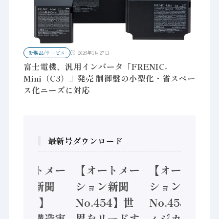
新製品/サービス
2026年1月27日
富士電機、汎用インバータ「FRENIC-
Mini（C3）」発売 制御盤の小型化・省スペー
ス化ニーズに対応
最新号ダウンロード
【オートメー
【オートメー
【オートメー
ション新聞
ション新聞
ション新聞
No.455】
No.454】世
No.453】フ
「経済構造実
界をリードす
ィジカルAI本