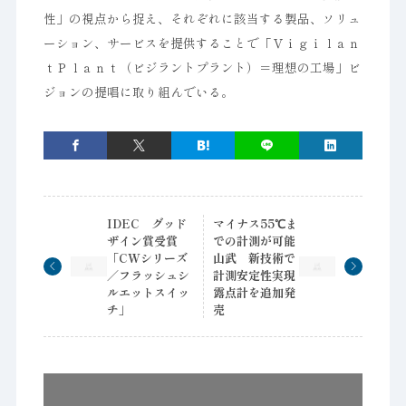
性」の視点から捉え、それぞれに該当する製品、ソリュ
ーション、サービスを提供することで「Ｖｉｇｉｌａｎ
ｔＰｌａｎｔ（ビジラントプラント）＝理想の工場」ビ
ジョンの提唱に取り組んでいる。
IDEC グッド
マイナス55℃ま
ザイン賞受賞
での計測が可能
「CWシリーズ
山武 新技術で
／フラッシュシ
計測安定性実現
ルエットスイッ
露点計を追加発
チ」
売