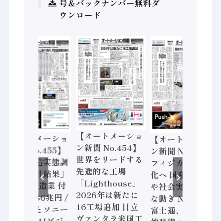
号＆バックナンバー無料ダ
ウンロード
【オートメーショ
【オートメーショ
【オートメーショ
ン新聞 No.454】
ン新聞 No.455】
ン新聞 No.453】
世界をリードする
「経済構造実態調
フィジカルAI本格
先進的な工場
査二次集計結果」
化へ 国産AI開発
「Lighthouse」
2024年製造業 付
や社会実装に活発
2026年は新たに
加価値額86兆円 /
な動き Noetra、
16工場追加 日立
三菱電機とソニー
富士通、日立 / 兵
ヴァンタラ米国工