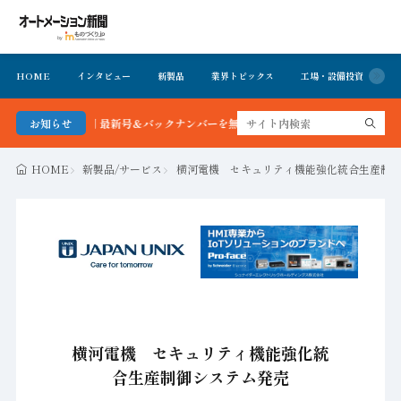
HOME
インタビュー
新製品
業界トピックス
工場・設備投資
イ
ション新聞 最新号＆バックナンバーを無料で公開中 詳細はこちら
お知らせ
HOME
新製品/サービス
横河電機 セキュリティ機能強化統合生産制
横河電機 セキュリティ機能強化統
合生産制御システム発売