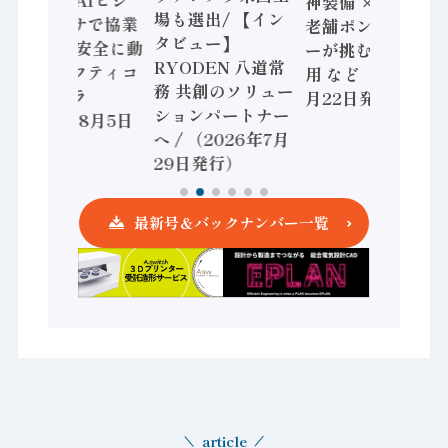
セミコン AIビジ
神装備 × HMS、
場も選出/ 【イン
ョンセンサで協業
老舗ポンプメーカ
タビュー】
/ IDEC、安全に動
ーが挑むデータ活
RYODEN 八道常
かすセーフティコ
用 など（2026年7
務 共創のソリュー
ントローラ
月22日発行）
ションパートナー
（2026年8月5日
へ / （2026年7月
発行）
29日発行）
最新号＆バックナンバー一覧
article