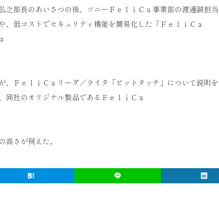
弘之部長のあいさつの後、ソニーＦｅｌｉＣａ事業部の渡邊誠担当
や、低コストでセキュリティ機能を簡易化した「ＦｅｌｉＣａ
ａ
が、ＦｅｌｉＣａリーダ／ライタ「ピットタッチ」について説明を
、同社のオリジナル製品であるＦｅｌｉＣａ
の高さが伺えた。