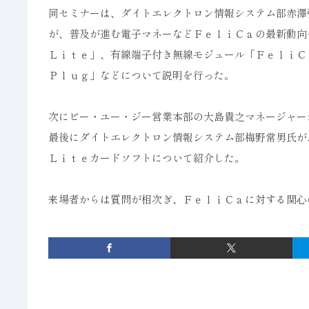
同セミナーは、ダイトエレクトロン情報システム部赤澤
が、普及が進む電子マネーなどＦｅｌｉＣａの最新動向
Ｌｉｔｅ」、有線端子付き無線モジュール「ＦｅｌｉＣ
Ｐｌｕｇ」などについて説明を行った。
次にビー・ユー・ジー営業本部の大島貴之マネージャー
最後にダイトエレクトロン情報システム部梅野常男氏が
Ｌｉｔｅカードソフトについて紹介した。
来場者からは質問が相次ぎ、ＦｅｌｉＣａに対する関心