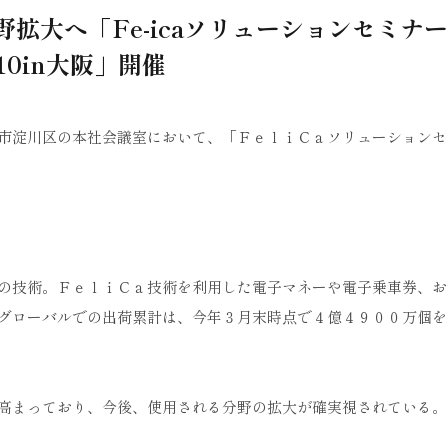
拡大へ「Fe-icaソリューションセミナー
10in大阪」開催
阪市淀川区の本社会議室において、「ＦｅｌｉＣａソリューションセ
の技術。ＦｅｌｉＣａ技術を利用した電子マネーや電子乗車券、お
グローバルでの出荷累計は、今年３月末時点で４億４９００万個を
高まっており、今後、使用される分野の拡大が確実視されている。