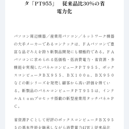
タ「PT955」 従来品比30％の省
電力化
パソコン周辺機器／産業用パソコン／ネットワーク機器
の大手メーカーであるコンテックは、ＦＡパソコンで豊
富な品ぞろえを誇り新製品開発にも積極的である。ＦＡ
パソコンに求められる低価格・低消費電力・省資源・多
機能を実現したパネルコンピュータＰＴ９５５、ボック
スコンピュータＢＸ９５５、ＢＸ１００ｎ、ＢＸ９５０
などの新シリーズを発売し顧客から高い評価を得てい
る。新製品のパネルコンピュータＰＴ９５５は、インテ
ルＡｔｏｍプロセッサ搭載の新型産業用タッチパネルＰ
Ｃ。
省資源ＰＣとして好評のボックスコンピュータＢＸ９５
５の基本性能を継承しながら消費電力41Ｗと従来品比