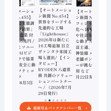
【オートメーショ
【オートメーショ
【オートメーショ
ン新聞 No.454】
ン新聞 No.455】
ン新聞 No.453】
世界をリードする
「経済構造実態調
フィジカルAI本格
先進的な工場
査二次集計結果」
化へ 国産AI開発
「Lighthouse」
2024年製造業 付
や社会実装に活発
2026年は新たに
加価値額86兆円 /
な動き Noetra、
16工場追加 日立
三菱電機とソニー
富士通、日立 / 兵
ヴァンタラ米国工
セミコン AIビジ
神装備 × HMS、
場も選出/ 【イン
ョンセンサで協業
老舗ポンプメーカ
タビュー】
/ IDEC、安全に動
ーが挑むデータ活
RYODEN 八道常
かすセーフティコ
用 など（2026年7
務 共創のソリュー
ントローラ
月22日発行）
ションパートナー
（2026年8月5日
へ / （2026年7月
発行）
29日発行）
最新号＆バックナンバー一覧