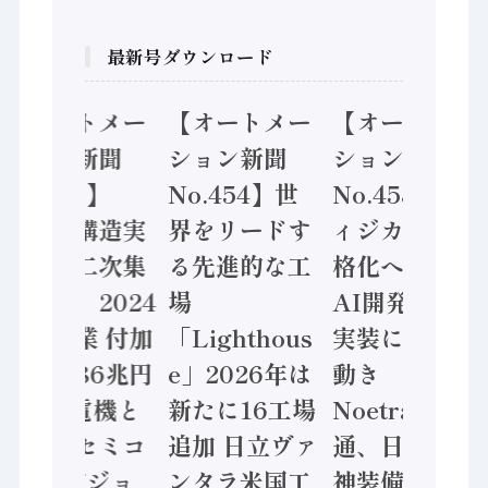
最新号ダウンロード
【オートメー
【オートメー
【オートメー
ション新聞
ション新聞
ション新聞
No.455】
No.454】世
No.453】フ
「経済構造実
界をリードす
ィジカルAI本
態調査二次集
る先進的な工
格化へ 国産
計結果」2024
場
AI開発や社会
年製造業 付加
「Lighthous
実装に活発な
価値額86兆円
e」2026年は
動き
/ 三菱電機と
新たに16工場
Noetra、富士
ソニーセミコ
追加 日立ヴァ
通、日立 / 兵
ン AIビジョ
ンタラ米国工
神装備 ×