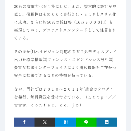
30％の省電力化を可能にした。また、抜本的に設計を見
直し、信頼性はそのままに奥行き43・８ミリとスリム化
に成功。さらに約60％の低価格（16万８０００円）も
実現しており、デファクトスタンダードとして注目され
ている。
そのほか(1)ハイビジョン対応のＤＶＩ外部ディスプレイ
出力を標準搭載(2)ファンレス・スピンドルレス設計(3)
豊富な拡張インターフェイスにより周辺機器を自在かつ
安全に拡張できるなどの特徴を持っている。
なお、同社では２０１０～２０１１年“総合カタログ＂
を発行、無料発送を受け付けている。（ｈｔｔｐ：／／
ｗｗｗ．ｃｏｎｔｅｃ．ｃｏ．ｊｐ）