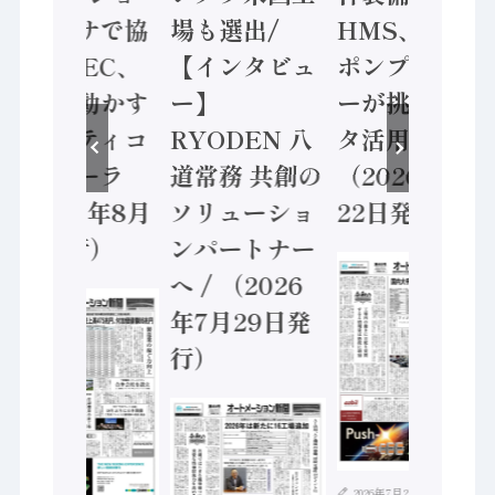
ンセンサで協
場も選出/
HMS、老舗
業 / IDEC、
【インタビュ
ポンプメーカ
安全に動かす
ー】
ーが挑むデー
セーフティコ
RYODEN 八
タ活用 など
ントローラ
道常務 共創の
（2026年7月
（2026年8月
ソリューショ
22日発行）
5日発行）
ンパートナー
へ / （2026
年7月29日発
行）
2026年7月21日