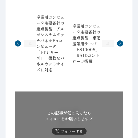
産業用コンピュ
ータ主要各社の
産業用コンピュ
重点製品 アル
ータ主要各社の
ゴシステムタッ
重点製品 東芝
チパネルFAコ
産業用サーバ
ンピュータ
「FS1000S」
「FPシリー
RAIDコント
ズ」 柔軟なパ
ローラ搭載
ネルカットサイ
ズに対応
この記事が気に入ったら
フォローをお願いします！
フォローする