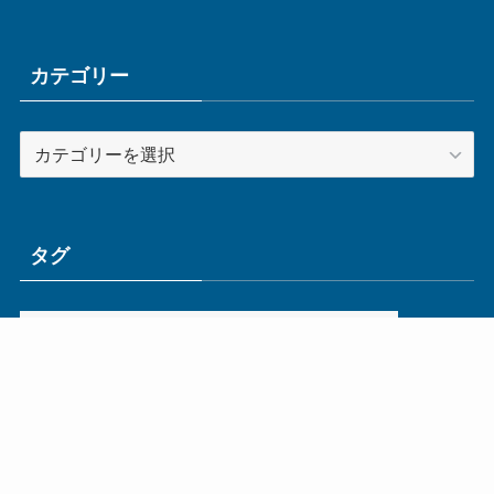
カ
イ
ブ
カテゴリー
カ
テ
ゴ
リ
ー
タグ
ge
IoT
ものづくり
エネルギー
オムロン
コネクタ
コンピュータ
スイッチ
セキュリティ
センサ
タイ
デザイン
デジタル
ドイツ
バリ
ライン
ロボット
三菱電機
中国
企業
制御機器
制御盤
効率化
動向
半導体
安全
展示会
採用
接続
搬送
改善
機械
液晶
温度
無線
物流
経済産業省
自動車
製造業
見える化
輸出
通信
部品
電子部品
電気