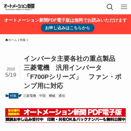
オートメーション新聞PDF電子版は無料でお読みいただけます
お申し込みはこちらから
ホーム
特集
インバータ主要各社の重点製品
三菱電機 汎用インバータ
2010
5/19
「F700Pシリーズ」 ファン・ポ
ンプ用に対応
特集
三菱電機
中国
機械
通信