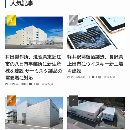
人気記事
村田製作所、滋賀県東近江
軽井沢蒸留酒製造、長野県
市の八日市事業所に新生産
上田市にウイスキー新工場
棟を建設 サーミスタ製品の
を建設
需要増に対応
2026年8月8日
工場・設備投資
2026年8月8日
工場・設備投資