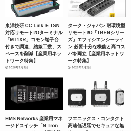
東洋技研 CC-Link IE TSN
ターク・ジャパン 耐環境型
対応リモートI/Oターミナル
リモートI/O「TBENシリー
「MT1XR」コモン端子台
ズ」エフィシエンシーライ
付きで調達、結線工数、ス
ン 必要十分な機能と高コス
ペースを削減【産業用ネッ
パを両立【産業用ネットワ
トワーク特集】
ーク特集】
2026年7月3日
2026年7月2日
HMS Networks 産業用マネ
フエニックス・コンタクト
ージドスイッチ「N-Tron
高速低遅延でセキュアな無