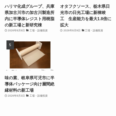
ハリマ化成グループ、兵庫
オタフクソース、栃木県日
県加古川市の加古川製造所
光市の日光工場に新棟竣
内に半導体レジスト用樹脂
工 生産能力を最大1.8倍に
の新工場と新研究棟
拡大
2026年8月9日
工場・設備投資
2026年8月9日
工場・設備投資
味の素、岐阜県可児市に半
導体パッケージ向け層間絶
縁材料の新工場
2026年8月3日
工場・設備投資