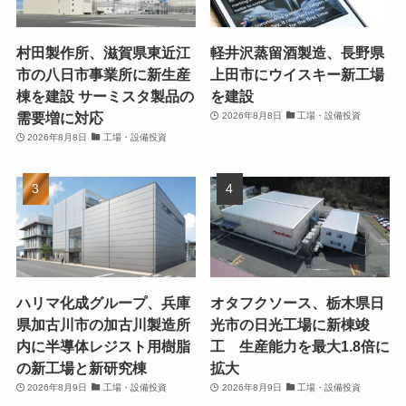
村田製作所、滋賀県東近江
軽井沢蒸留酒製造、長野県
市の八日市事業所に新生産
上田市にウイスキー新工場
棟を建設 サーミスタ製品の
を建設
需要増に対応
2026年8月8日
工場・設備投資
2026年8月8日
工場・設備投資
ハリマ化成グループ、兵庫
オタフクソース、栃木県日
県加古川市の加古川製造所
光市の日光工場に新棟竣
内に半導体レジスト用樹脂
工 生産能力を最大1.8倍に
の新工場と新研究棟
拡大
2026年8月9日
工場・設備投資
2026年8月9日
工場・設備投資