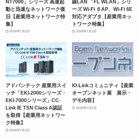
NT7000」シリーズ 高速起
線LAN 「FL WLAN」シリ
動と迅速なネットワーク復
ーズ Wi-Fi ６AP、Wi-Fi 6E
旧【産業用ネットワーク特
対応アダプタ【産業用ネッ
集】
トワーク特集】
2026年7月2日
2026年7月1日
アドバンテック 産業用スイ
IO-Linkコミュニティ【産業
ッチ「EKI-2000シリーズ・
オープンネット展 展示・
EKI-7000シリーズ」CC-
デモ内容】
Link IE TSN Class A認証
2026年7月1日
を取得【産業用ネットワー
ク特集】
2026年7月1日