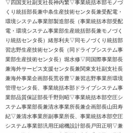
▽四国支社副支社長神内繁▽事業統括本部モノづ
くり統括部長兼中条生産技術センタ長兼受配電・
環境システム事業部製造部長（事業統括本部受配
電・環境システム事業部生産統括部長兼モノづく
り統括センタ長）緒形利夫▽同モノづくり統括部
習志野生産技術センタ長（同ドライブシステム事
業部生産技術センタ長）堀水修▽同国際事業部長
兼海外サービス支援センタ長兼関東支社副支社長
兼海外事業企画部長荒谷豊▽兼習志野事業所環境
管理センタ長、事業統括本部ドライブシステム事
業部品質保証部長千野則昭▽事業統括本部空圧シ
ステム事業部長兼清水事業所長兼企画部長山田寿
紀▽兼清水事業所副事業所長、事業統括本部空圧
システム事業部汎用圧縮機設計部長戸田正明▽兼