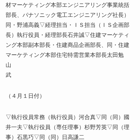
材マーケティング本部エンジニアリング事業統括
部長、パナソニック電工エンジニアリング社長）
同・野浦高義▽経理担当・ＩＳ担当（ＩＳ企画部
長）執行役員・経理部長石井誠▽住建マーケティ
ング本部副本部長・住建商品企画部長、同・住建
マーケティング本部住宅特需営業本部長太田勉
山
武
（４月１日付）
▽執行役員常務（執行役員）河合真▽同（同）國
井一夫▽執行役員（専任理事）杉野芳英▽同（理
事）石黒巧▽同（同）日高謙二