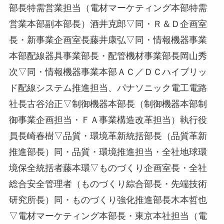
部長特需営業担当（電材マーケティング本部特需
営業本部副本部長）酒井克郎▽同・Ｒ＆Ｄ企画室
長・新事業企画室長藤井康弘▽同・情報機器事業
本部配線器具事業部長・配管機材事業部長岡山秀
次▽同・情報機器事業本部ＡＣ／ＤＣハイブリッ
ド配線システム推進担当、パナソニック電工電路
社長古谷治正▽制御機器本部長（制御機器本部制
御事業企画担当・ＦＡ事業構造改革担当）執行役
員長崎春樹▽品質・環境革新統括部長（品質革新
推進部長）同・品質・環境推進担当・全社地球環
境保全統括者藤本環▽ものづくり企画室長・全社
総合安全管理者（ものづくり綜合部長・先端技術
研究所長）同・ものづくり強化推進部長木本哲也
▽電材マーケティング本部長・東京本社担当（電