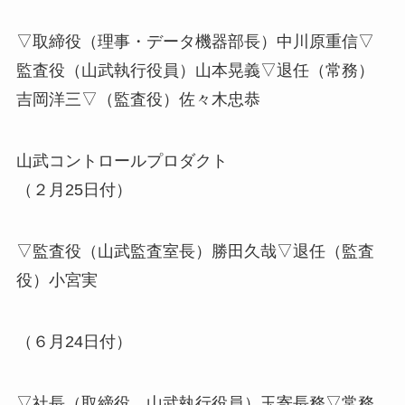
▽取締役（理事・データ機器部長）中川原重信▽
監査役（山武執行役員）山本晃義▽退任（常務）
吉岡洋三▽（監査役）佐々木忠恭
山武コントロールプロダクト
（２月25日付）
▽監査役（山武監査室長）勝田久哉▽退任（監査
役）小宮実
（６月24日付）
▽社長（取締役、山武執行役員）玉寄長務▽常務