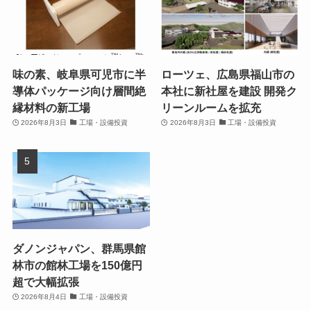
味の素、岐阜県可児市に半
ローツェ、広島県福山市の
導体パッケージ向け層間絶
本社に新社屋を建設 開発ク
縁材料の新工場
リーンルームを拡充
2026年8月3日
工場・設備投資
2026年8月3日
工場・設備投資
ダノンジャパン、群馬県館
林市の館林工場を150億円
超で大幅拡張
2026年8月4日
工場・設備投資