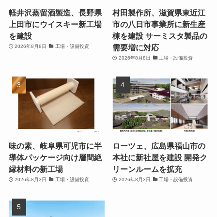
軽井沢蒸留酒製造、長野県
村田製作所、滋賀県東近江
上田市にウイスキー新工場
市の八日市事業所に新生産
を建設
棟を建設 サーミスタ製品の
需要増に対応
2026年8月8日
工場・設備投資
2026年8月8日
工場・設備投資
味の素、岐阜県可児市に半
ローツェ、広島県福山市の
導体パッケージ向け層間絶
本社に新社屋を建設 開発ク
縁材料の新工場
リーンルームを拡充
2026年8月3日
工場・設備投資
2026年8月3日
工場・設備投資