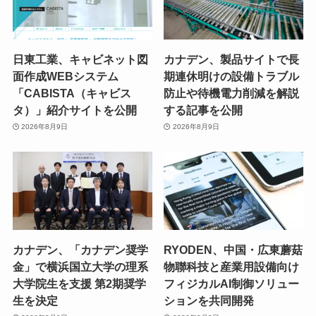
日東工業、キャビネット図
カナデン、製品サイトで長
面作成WEBシステム
期連休明けの設備トラブル
「CABISTA（キャビス
防止や待機電力削減を解説
タ）」紹介サイトを公開
する記事を公開
2026年8月9日
2026年8月9日
カナデン、「カナデン奨学
RYODEN、中国・広東蘑菇
金」で横浜国立大学の理系
物聯科技と産業用設備向け
大学院生を支援 第2期奨学
フィジカルAI制御ソリュー
生を決定
ションを共同開発