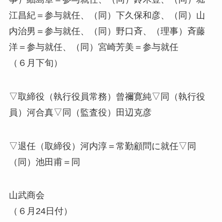
江昌紀＝参与就任、（同）下久保和彦、（同）山
内治男＝参与就任、（同）野口斉、（理事）斉藤
洋＝参与就任、（同）宮崎芳美＝参与就任
（６月下旬）
▽取締役（執行役員常務）曾禰寛純▽同（執行役
員）河合真▽同（監査役）田辺克彦
▽退任（取締役）河内淳＝常勤顧問に就任▽同
（同）池田甫＝同
山武商会
（６月24日付）