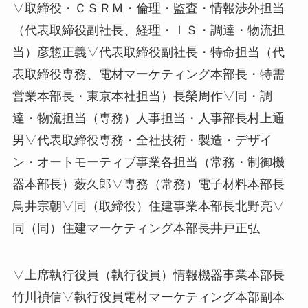
▽取締役・ＣＳＲＭ・倫理・監査・情報渉外担当
（代表取締役副社長、経理・ＩＳ・調達・物流担
当）彦惣正義▽代表取締役副社長・特命担当（代
表取締役専務、電材マーケティング本部長・特需
営業本部長・東京本社担当）長榮周作▽同・調
達・物流担当（専務）人事担当・人事部長村上通
男▽代表取締役専務・全社技術・製造・デザイ
ン・オートモーティブ事業各担当（常務・制御機
器本部長）薮久郎▽専務（常務）電子材料本部長
鳥井宗朝▽同（取締役）住建事業本部長北野亮▽
同（同）住建マーケティング本部長井戸正弘
▽上席執行役員（執行役員）情報機器事業本部長
竹川禎信▽執行役員電材マーケティング本部副本