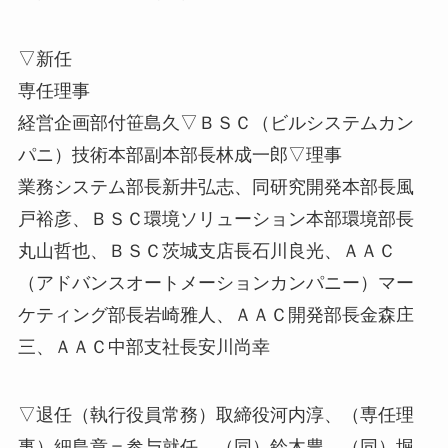
▽新任
専任理事
経営企画部付笹島久▽ＢＳＣ（ビルシステムカン
パニ）技術本部副本部長林成一郎▽理事
業務システム部長新井弘志、同研究開発本部長風
戸裕彦、ＢＳＣ環境ソリューション本部環境部長
丸山哲也、ＢＳＣ茨城支店長石川良光、ＡＡＣ
（アドバンスオートメーションカンパニー）マー
ケティング部長岩崎雅人、ＡＡＣ開発部長金森庄
三、ＡＡＣ中部支社長安川尚幸
▽退任（執行役員常務）取締役河内淳、（専任理
事）細島章＝参与就任、（同）鈴木豊、（同）堀