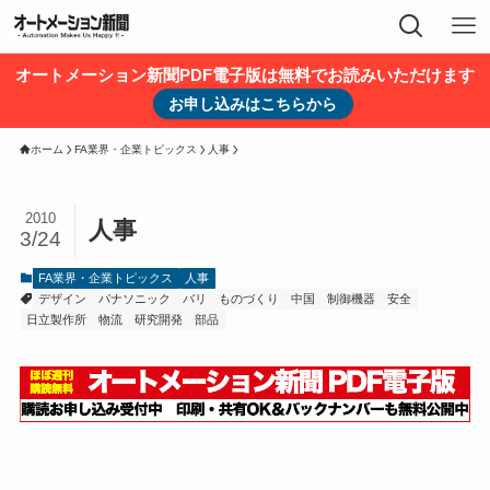
オートメーション新聞PDF電子版は無料でお読みいただけます
お申し込みはこちらから
ホーム
FA業界・企業トピックス
人事
2010
人事
3/24
FA業界・企業トピックス
人事
デザイン
パナソニック
バリ
ものづくり
中国
制御機器
安全
日立製作所
物流
研究開発
部品