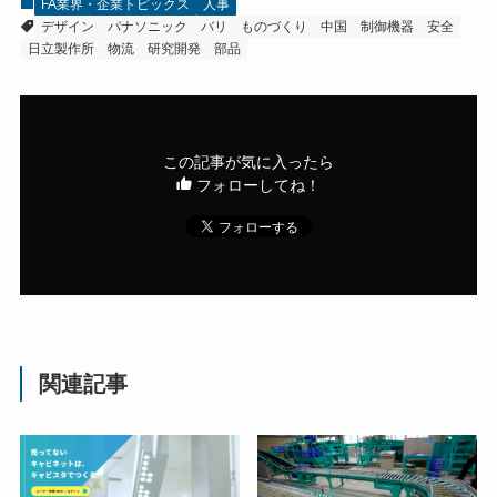
FA業界・企業トピックス
人事
デザイン
パナソニック
バリ
ものづくり
中国
制御機器
安全
日立製作所
物流
研究開発
部品
この記事が気に入ったら
フォローしてね！
関連記事