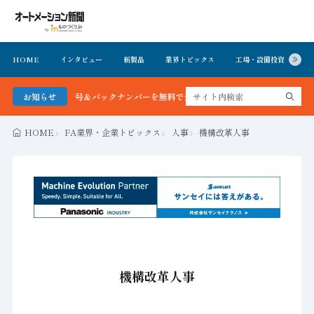
HOME
インタビュー
新製品
業界トピックス
工場・設備投資
イ
新聞 最新号＆バックナンバーを無料で公開中 詳細はこちら
お知らせ
HOME
FA業界・企業トピックス
人事
機構改革人事
機構改革人事