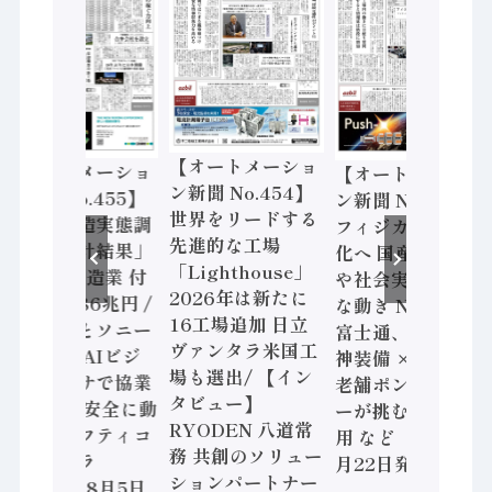
【オートメーショ
【オートメーショ
【オートメーショ
ン新聞 No.454】
ン新聞 No.455】
ン新聞 No.453】
世界をリードする
「経済構造実態調
フィジカルAI本格
先進的な工場
査二次集計結果」
化へ 国産AI開発
「Lighthouse」
2024年製造業 付
や社会実装に活発
2026年は新たに
加価値額86兆円 /
な動き Noetra、
16工場追加 日立
三菱電機とソニー
富士通、日立 / 兵
ヴァンタラ米国工
セミコン AIビジ
神装備 × HMS、
場も選出/ 【イン
ョンセンサで協業
老舗ポンプメーカ
タビュー】
/ IDEC、安全に動
ーが挑むデータ活
RYODEN 八道常
かすセーフティコ
用 など（2026年7
務 共創のソリュー
ントローラ
月22日発行）
ションパートナー
（2026年8月5日