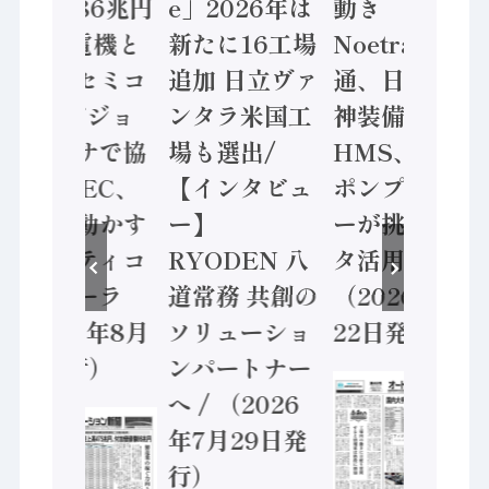
価値額86兆円
e」2026年は
動き
/ 三菱電機と
新たに16工場
Noetra、富士
ソニーセミコ
追加 日立ヴァ
通、日立 / 兵
ン AIビジョ
ンタラ米国工
神装備 ×
ンセンサで協
場も選出/
HMS、老舗
業 / IDEC、
【インタビュ
ポンプメーカ
安全に動かす
ー】
ーが挑むデー
セーフティコ
RYODEN 八
タ活用 など
ントローラ
道常務 共創の
（2026年7月
（2026年8月
ソリューショ
22日発行）
5日発行）
ンパートナー
へ / （2026
年7月29日発
行）