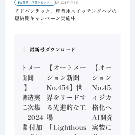
FA業界・企業トピックス
2024年4月8日
アドバンテック、産業用スイッチングハブの
短納期キャンペーン実施中
最新号ダウンロード
【オートメー
【オートメー
【オートメー
ション新聞
ション新聞
ション新聞
No.455】
No.454】世
No.453】フ
「経済構造実
界をリードす
ィジカルAI本
態調査二次集
る先進的な工
格化へ 国産
計結果」2024
場
AI開発や社会
年製造業 付加
「Lighthous
実装に活発な