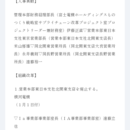
【人事異動】
管理本部財務経理部長（富士電機ホールディングスもの
つくり戦略室サプライチェーン改革プロジェクト室プロ
ジェクトリーダー兼財務室）伊藤正直▽営業本部東日本
支社東京営業部長（営業本部東日本支社北関東支店長）
米山郁雄▽同北関東営業所長（同北関東支店大宮営業所
長）永井義則▽同長野営業所長（同北関東支店長野営業
所長）遠藤裕一
【組織改革】
１.営業本部東日本支社北関東支店を廃止する。
横河電機
（１月１日付）
▽Ｉａ事業部事業部室長（ＩＡ事業部事業部室）遠藤立
也