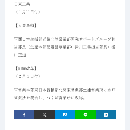
日東工業
（１月11日付）
【人事異動】
▽西日本統括部近畿北陸営業部開発サポートグループ担
当部長（生産本部配電盤事業部中津川工場担当部長）樋
口正道
【組織改革】
（２月１日付）
▽営業本部東日本統括部北関東営業部土浦営業所と水戸
営業所を統合し、つくば営業所に改称。