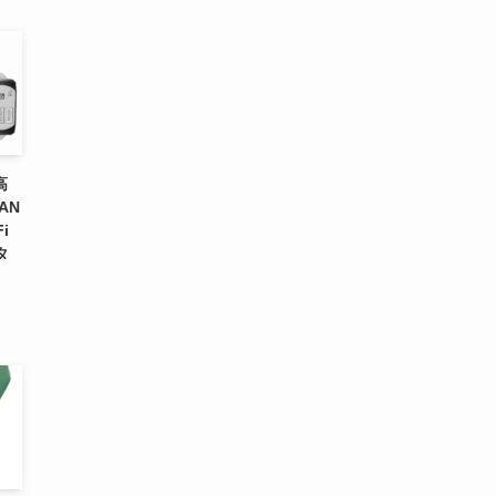
高
AN
i
タ
】