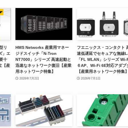
型リ
HMS Networks 産業用マネー
フエニックス・コンタクト 
ーズ」エ
ジドスイッチ「N-Tron
速低遅延でセキュアな無線L
要十
NT7000」シリーズ 高速起動と
「FL WLAN」シリーズ Wi-F
立【産
迅速なネットワーク復旧【産業
６AP、Wi-Fi 6E対応アダプ
用ネットワーク特集】
【産業用ネットワーク特集
2026年7月2日
2026年7月1日