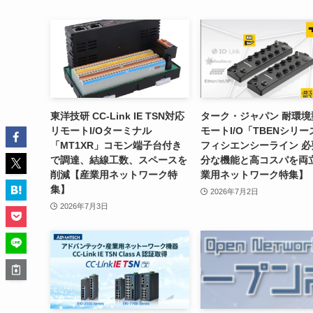
東洋技研 CC-Link IE TSN対応
ターク・ジャパン 耐環境
リモートI/Oターミナル
モートI/O「TBENシリ
「MT1XR」コモン端子台付き
フィシエンシーライン 必
で調達、結線工数、スペースを
分な機能と高コスパを両
削減【産業用ネットワーク特
業用ネットワーク特集】
集】
2026年7月2日
2026年7月3日