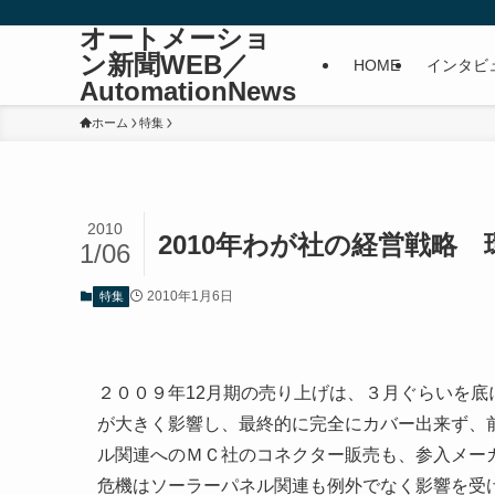
オートメーショ
ン新聞WEB／
HOME
インタビ
AutomationNews
ホーム
特集
2010
2010年わが社の経営戦略
1/06
2010年1月6日
特集
２００９年12月期の売り上げは、３月ぐらいを
が大きく影響し、最終的に完全にカバー出来ず、
ル関連へのＭＣ社のコネクター販売も、参入メー
危機はソーラーパネル関連も例外でなく影響を受