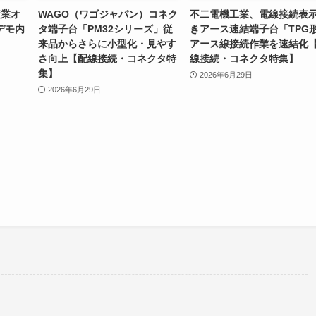
産業オ
WAGO（ワゴジャパン）コネク
不二電機工業、電線接続表
デモ内
タ端子台「PM32シリーズ」従
きアース速結端子台「TPG
来品からさらに小型化・見やす
アース線接続作業を速結化
さ向上【配線接続・コネクタ特
線接続・コネクタ特集】
集】
2026年6月29日
2026年6月29日