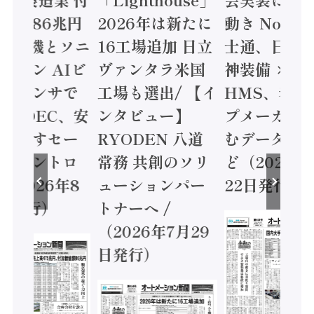
値額86兆円
2026年は新たに
動き Noetr
三菱電機とソニ
16工場追加 日立
士通、日立 /
ミコン AIビ
ヴァンタラ米国
神装備 ×
ョンセンサで
工場も選出/ 【イ
HMS、老舗
 / IDEC、安
ンタビュー】
プメーカー
に動かすセー
RYODEN 八道
むデータ活用
ティコントロ
常務 共創のソリ
ど（2026年
（2026年8
ューションパー
22日発行）
日発行）
トナーへ /
（2026年7月29
日発行）