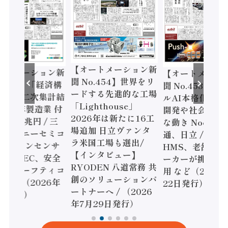
【オートメーション新
ートメーション新
【オートメーシ
聞 No.454】世界をリ
o.455】「経済構
聞 No.453】フ
ードする先進的な工場
態調査二次集計結
ルAI本格化へ 国
「Lighthouse」
024年製造業 付
開発や社会実装
2026年は新たに16工
額86兆円 / 三
な動き Noetra
場追加 日立ヴァンタ
機とソニーセミコ
通、日立 / 兵神
ラ米国工場も選出/
AIビジョンセンサ
HMS、老舗ポン
【インタビュー】
 / IDEC、安全
ーカーが挑むデ
RYODEN 八道常務 共
かすセーフティコ
用 など（2026
創のソリューションパ
ローラ（2026年
22日発行）
ートナーへ / （2026
5日発行）
年7月29日発行）