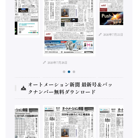
2026年7月21日
年8月4日
2026年7月28日
オートメーション新聞 最新号＆バッ
クナンバー無料ダウンロード