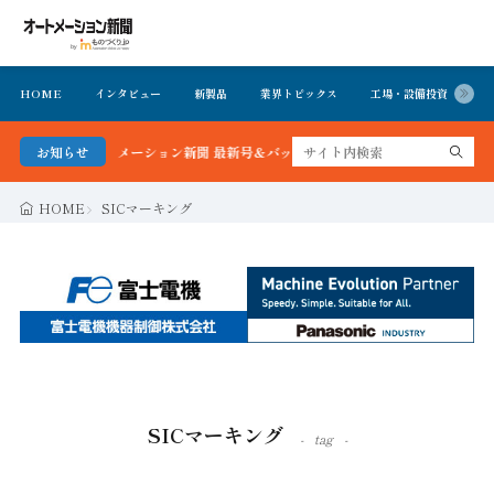
HOME
インタビュー
新製品
業界トピックス
工場・設備投資
イ
かる！オートメーション新聞 最新号＆バックナンバーを無料で公開中 詳細はこちら
お知らせ
HOME
SICマーキング
SICマーキング
tag