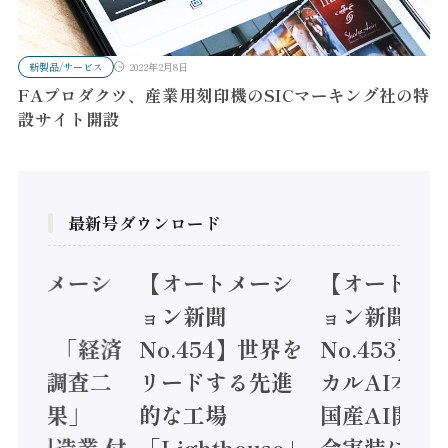
新製品/サービス
2022年2月8日
FAプロダクツ、産業用刻印機のSICマーキング社の特
設サイト開設
最新号ダウンロード
オートメーシ
【オートメーシ
【オートメ
ン新聞
ョン新聞
ョン新聞
.455】「経済
No.454】世界を
No.453】
造実態調査二
リードする先進
カルAI本格
集計結果」
的な工場
国産AI開発
24年製造業 付
「Lighthouse」
会実装に活