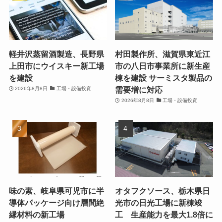
軽井沢蒸留酒製造、長野県
村田製作所、滋賀県東近江
上田市にウイスキー新工場
市の八日市事業所に新生産
を建設
棟を建設 サーミスタ製品の
需要増に対応
2026年8月8日
工場・設備投資
2026年8月8日
工場・設備投資
味の素、岐阜県可児市に半
オタフクソース、栃木県日
導体パッケージ向け層間絶
光市の日光工場に新棟竣
縁材料の新工場
工 生産能力を最大1.8倍に