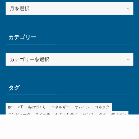
ア
ー
カ
イ
ブ
カテゴリー
カ
テ
ゴ
リ
ー
タグ
ge
IoT
ものづくり
エネルギー
オムロン
コネクタ
コンピュータ
スイッチ
セキュリティ
センサ
タイ
デザイン
デジタル
ドイツ
バリ
ライン
ロボット
三菱電機
中国
企業
制御機器
制御盤
効率化
動向
半導体
安全
展示会
採用
接続
搬送
改善
機械
液晶
温度
無線
物流