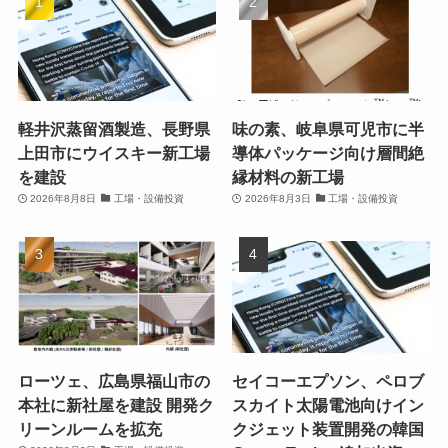
軽井沢蒸留酒製造、長野県
味の素、岐阜県可児市に半
上田市にウイスキー新工場
導体パッケージ向け層間絶
を建設
縁材料の新工場
2026年8月8日
工場・設備投資
2026年8月3日
工場・設備投資
ローツェ、広島県福山市の
セイコーエプソン、ペロブ
本社に新社屋を建設 開発ク
スカイト太陽電池向けイン
リーンルームを拡充
クジェット装置開発の韓国