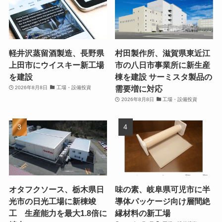
軽井沢蒸留酒製造、長野県
村田製作所、滋賀県東近江
上田市にウイスキー新工場
市の八日市事業所に新生産
を建設
棟を建設 サーミスタ製品の
需要増に対応
2026年8月8日
工場・設備投資
2026年8月8日
工場・設備投資
オタフクソース、栃木県日
味の素、岐阜県可児市に半
光市の日光工場に新棟竣
導体パッケージ向け層間絶
工 生産能力を最大1.8倍に
縁材料の新工場