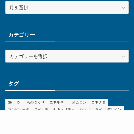
ア
ー
カ
イ
ブ
カテゴリー
カ
テ
ゴ
リ
ー
タグ
ge
IoT
ものづくり
エネルギー
オムロン
コネクタ
コンピュータ
スイッチ
セキュリティ
センサ
タイ
デザイン
デジタル
ドイツ
バリ
ライン
ロボット
三菱電機
中国
企業
制御機器
制御盤
効率化
動向
半導体
安全
展示会
採用
接続
搬送
改善
機械
液晶
温度
無線
物流