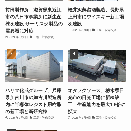
村田製作所、滋賀県東近江
軽井沢蒸留酒製造、長野県
市の八日市事業所に新生産
上田市にウイスキー新工場
棟を建設 サーミスタ製品の
を建設
需要増に対応
2026年8月8日
工場・設備投資
2026年8月8日
工場・設備投資
ハリマ化成グループ、兵庫
オタフクソース、栃木県日
県加古川市の加古川製造所
光市の日光工場に新棟竣
内に半導体レジスト用樹脂
工 生産能力を最大1.8倍に
の新工場と新研究棟
拡大
2026年8月9日
工場・設備投資
2026年8月9日
工場・設備投資