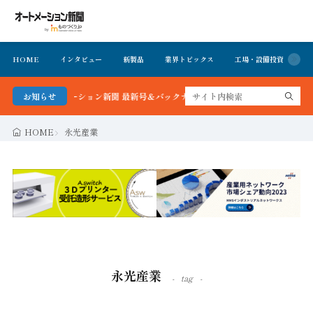
HOME
インタビュー
新製品
業界トピックス
工場・設備投資
イ
！オートメーション新聞 最新号＆バックナンバーを無料で公開中 詳細はこちら
お知らせ
HOME
永光産業
永光産業
tag