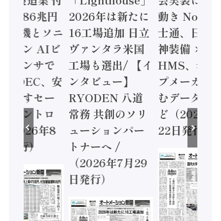
値額86兆円
2026年は新たに
動き Noetr
三菱電機とソニ
16工場追加 日立
士通、日立 /
ミコン AIビ
ヴァンタラ米国
神装備 ×
ョンセンサで
工場も選出/ 【イ
HMS、老舗
 / IDEC、安
ンタビュー】
プメーカー
に動かすセー
RYODEN 八道
むデータ活用
ティコントロ
常務 共創のソリ
ど（2026年
（2026年8
ューションパー
22日発行）
日発行）
トナーへ /
（2026年7月29
日発行）