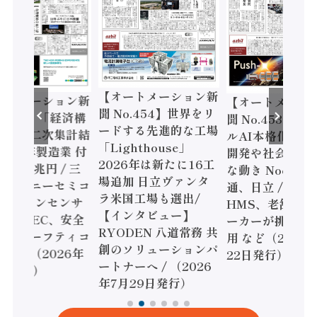
【オートメーション新
ートメーション新
【オートメーシ
聞 No.454】世界をリ
o.455】「経済構
聞 No.453】フ
ードする先進的な工場
態調査二次集計結
ルAI本格化へ 国
「Lighthouse」
024年製造業 付
開発や社会実装
2026年は新たに16工
額86兆円 / 三
な動き Noetra
場追加 日立ヴァンタ
機とソニーセミコ
通、日立 / 兵神
ラ米国工場も選出/
AIビジョンセンサ
HMS、老舗ポン
【インタビュー】
 / IDEC、安全
ーカーが挑むデ
RYODEN 八道常務 共
かすセーフティコ
用 など（2026
創のソリューションパ
ローラ（2026年
22日発行）
ートナーへ / （2026
5日発行）
年7月29日発行）