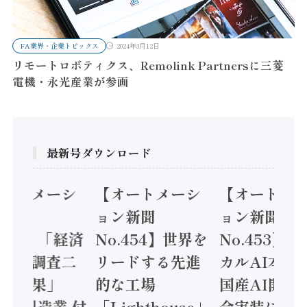
FA業界・企業トピックス
2024年3月12日
リモートロボティクス、Remolink Partnersに三菱
電機・永光産業が参画
最新号ダウンロード
オートメーシ
【オートメーシ
【オートメ
ン新聞
ョン新聞
ョン新聞
.455】「経済
No.454】世界を
No.453】
造実態調査二
リードする先進
カルAI本格
集計結果」
的な工場
国産AI開発
24年製造業 付
「Lighthouse」
会実装に活