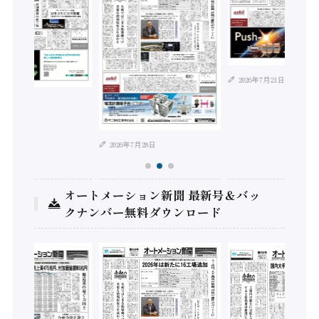
2026年7月21日
年8月4日
2026年7月28日
オートメーション新聞 最新号＆バッ
クナンバー無料ダウンロード