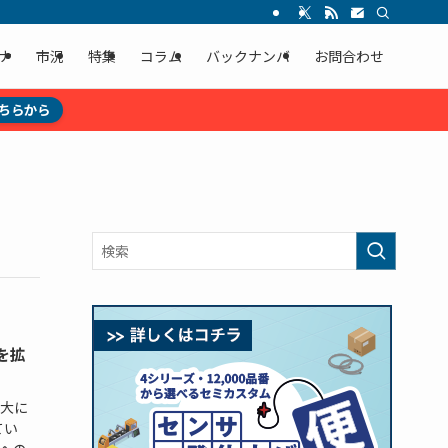
ナ
市況
特集
コラム
バックナンバ
お問合わせ
ちらから
を拡
大に
てい