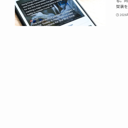
る。同
架装を
202