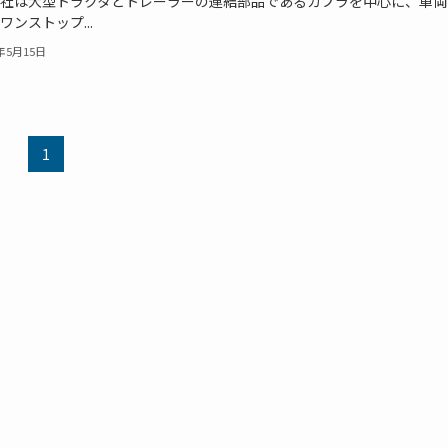
社は大型トラクタとトレーラーの連結部品であるカプラを中心に、車両
ワンストップ...
6年5月15日
1