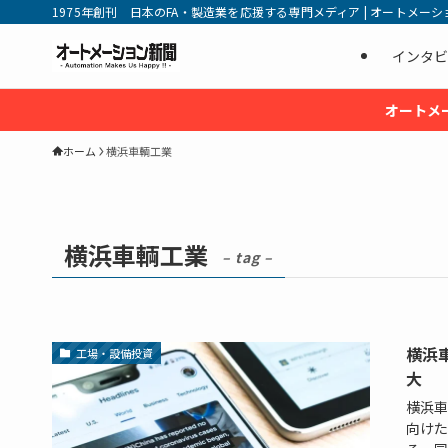
1975年創刊 日本のFA・製造業を応援する専門メディア | オートメーション新
インタビ
オートメ
ホーム
横浜車輌工業
横浜車輌工業
– tag –
横浜
工場・設備投資
大
横浜車
向けた