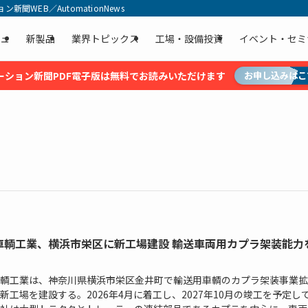
聞WEB／AutomationNews
ュ
新製品
業界トピックス
工場・設備投資
イベント・セミ
ーション新聞PDF電子版は無料でお読みいただけます
お申し込みはこ
車輌工業、横浜市栄区に新工場建設 輸送車両用カプラ架装能力
輌工業は、神奈川県横浜市栄区金井町で輸送用車輌のカプラ架装事業拡
新工場を建設する。2026年4月に着工し、2027年10月の竣工を予定し