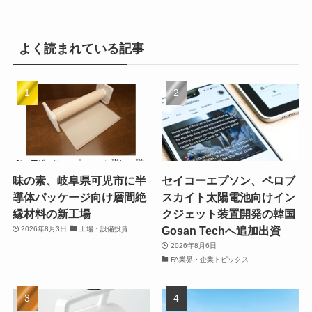
よく読まれている記事
味の素、岐阜県可児市に半
セイコーエプソン、ペロブ
導体パッケージ向け層間絶
スカイト太陽電池向けイン
縁材料の新工場
クジェット装置開発の韓国
Gosan Techへ追加出資
2026年8月3日
工場・設備投資
2026年8月6日
FA業界・企業トピックス