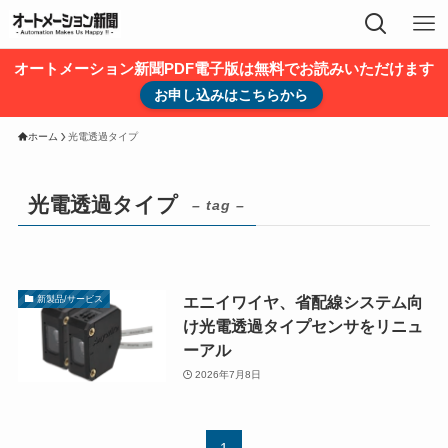
オートメーション新聞PDF電子版は無料でお読みいただけます
お申し込みはこちらから
ホーム
光電透過タイプ
光電透過タイプ
– tag –
エニイワイヤ、省配線システム向
新製品/サービス
け光電透過タイプセンサをリニュ
ーアル
2026年7月8日
1