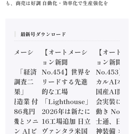
も、商売は好調 自動化・効率化で生産強化を
最新号ダウンロード
オートメーシ
【オートメーシ
【オートメ
ン新聞
ョン新聞
ョン新聞
.455】「経済
No.454】世界を
No.453】
造実態調査二
リードする先進
カルAI本格
集計結果」
的な工場
国産AI開発
24年製造業 付
「Lighthouse」
会実装に活
値額86兆円
2026年は新たに
動き Noetr
三菱電機とソニ
16工場追加 日立
士通、日立 /
ミコン AIビ
ヴァンタラ米国
神装備 ×