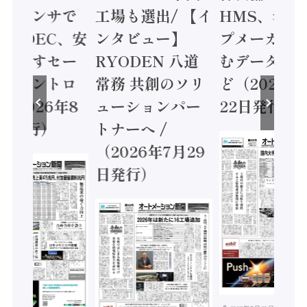
ョンセンサで
工場も選出/ 【イ
HMS、老舗
 / IDEC、安
ンタビュー】
プメーカー
に動かすセー
RYODEN 八道
むデータ活用
ティコントロ
常務 共創のソリ
ど（2026年
（2026年8
ューションパー
22日発行）
日発行）
トナーへ /
（2026年7月29
日発行）