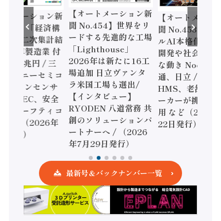
【オートメーション新
ートメーション新
【オートメーシ
聞 No.454】世界をリ
o.455】「経済構
聞 No.453】フ
ードする先進的な工場
態調査二次集計結
ルAI本格化へ 国
「Lighthouse」
024年製造業 付
開発や社会実装
2026年は新たに16工
額86兆円 / 三
な動き Noetra
場追加 日立ヴァンタ
機とソニーセミコ
通、日立 / 兵神
ラ米国工場も選出/
AIビジョンセンサ
HMS、老舗ポン
【インタビュー】
 / IDEC、安全
ーカーが挑むデ
RYODEN 八道常務 共
かすセーフティコ
用 など（2026
創のソリューションパ
ローラ（2026年
22日発行）
ートナーへ / （2026
5日発行）
年7月29日発行）
最新号＆バックナンバー一覧