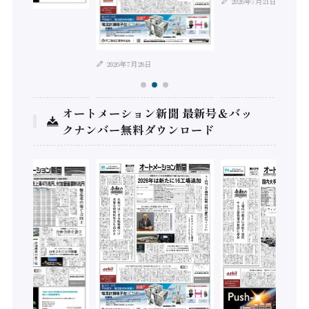
2026年7月21日
年8月4日
2026年7月28日
オートメーション新聞 最新号＆バッ
クナンバー無料ダウンロード