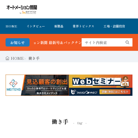
HOME
インタビュー
新製品
業界トピックス
工場・設備投資
イ
オートメーション新聞 最新号＆バックナンバーを無料で公開中 詳細はこちら
お知らせ
HOME
働き手
働き手
tag