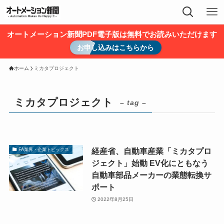
オートメーション新聞PDF電子版は無料でお読みいただけます
お申し込みはこちらから
ホーム
ミカタプロジェクト
ミカタプロジェクト
– tag –
経産省、自動車産業「ミカタプロ
FA業界・企業トピックス
ジェクト」始動 EV化にともなう
自動車部品メーカーの業態転換サ
ポート
2022年8月25日