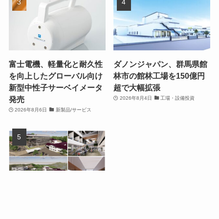
富士電機、軽量化と耐久性
ダノンジャパン、群馬県館
を向上したグローバル向け
林市の館林工場を150億円
新型中性子サーベイメータ
超で大幅拡張
発売
2026年8月4日
工場・設備投資
2026年8月6日
新製品/サービス
ローツェ、広島県福山市の
本社に新社屋を建設 開発ク