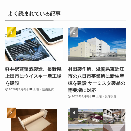
よく読まれている記事
軽井沢蒸留酒製造、長野県
村田製作所、滋賀県東近江
上田市にウイスキー新工場
市の八日市事業所に新生産
を建設
棟を建設 サーミスタ製品の
需要増に対応
2026年8月8日
工場・設備投資
2026年8月8日
工場・設備投資