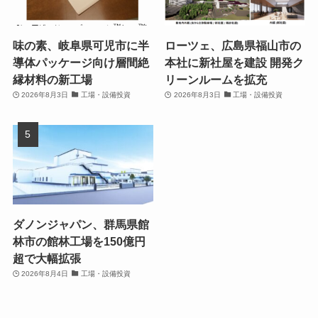
味の素、岐阜県可児市に半
ローツェ、広島県福山市の
導体パッケージ向け層間絶
本社に新社屋を建設 開発ク
縁材料の新工場
リーンルームを拡充
2026年8月3日
工場・設備投資
2026年8月3日
工場・設備投資
ダノンジャパン、群馬県館
林市の館林工場を150億円
超で大幅拡張
2026年8月4日
工場・設備投資