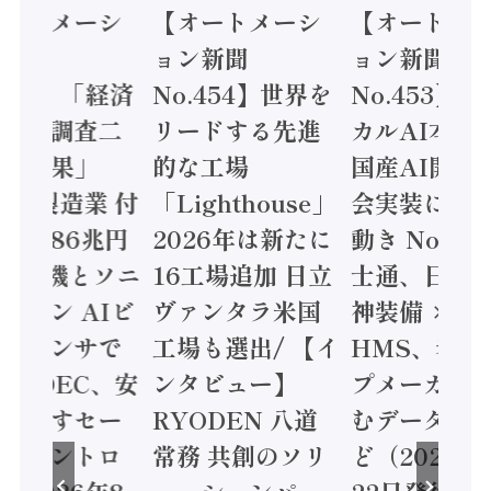
オートメーシ
【オートメーシ
【オートメ
ン新聞
ョン新聞
ョン新聞
.455】「経済
No.454】世界を
No.453】
造実態調査二
リードする先進
カルAI本格
集計結果」
的な工場
国産AI開発
24年製造業 付
「Lighthouse」
会実装に活
値額86兆円
2026年は新たに
動き Noetr
三菱電機とソニ
16工場追加 日立
士通、日立 /
ミコン AIビ
ヴァンタラ米国
神装備 ×
ョンセンサで
工場も選出/ 【イ
HMS、老舗
 / IDEC、安
ンタビュー】
プメーカー
に動かすセー
RYODEN 八道
むデータ活用
ティコントロ
常務 共創のソリ
ど（2026年
（2026年8
ューションパー
22日発行）