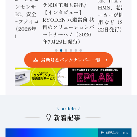
通、日立 / 兵神
ラ米国工場も選出/
AIビジョンセンサ
HMS、老舗ポン
【インタビュー】
 / IDEC、安全
ーカーが挑むデ
RYODEN 八道常務 共
かすセーフティコ
用 など（2026
創のソリューションパ
ローラ（2026年
22日発行）
ートナーへ / （2026
5日発行）
年7月29日発行）
最新号＆バックナンバー一覧
article
新着記事
新製品/サービス