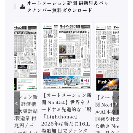
オートメーション新聞 最新号＆バッ
クナンバー無料ダウンロード
【オートメーション新
ートメーション新
【オートメーシ
聞 No.454】世界をリ
o.455】「経済構
聞 No.453】フ
ードする先進的な工場
態調査二次集計結
ルAI本格化へ 国
「Lighthouse」
024年製造業 付
開発や社会実装
2026年は新たに16工
額86兆円 / 三
な動き Noetra
場追加 日立ヴァンタ
機とソニーセミコ