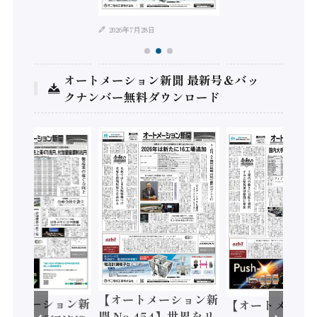
2026年7月28日
オートメーション新聞 最新号＆バッ
クナンバー無料ダウンロード
【オートメーション新
ートメーション新
【オートメーシ
聞 No.454】世界をリ