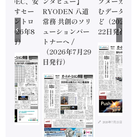
 / IDEC、安
ンタビュー】
プメーカー
に動かすセー
RYODEN 八道
むデータ活用
ティコントロ
常務 共創のソリ
ど（2026年
（2026年8
ューションパー
22日発行）
日発行）
トナーへ /
（2026年7月29
日発行）
2026年7月21日
年8月4日