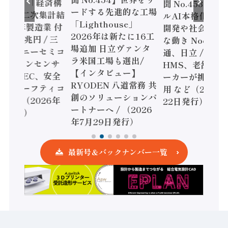
o.455】「経済構
聞 No.453】フ
ードする先進的な工場
態調査二次集計結
ルAI本格化へ 国
「Lighthouse」
024年製造業 付
開発や社会実装
2026年は新たに16工
額86兆円 / 三
な動き Noetra
場追加 日立ヴァンタ
機とソニーセミコ
通、日立 / 兵神
ラ米国工場も選出/
AIビジョンセンサ
HMS、老舗ポン
【インタビュー】
 / IDEC、安全
ーカーが挑むデ
RYODEN 八道常務 共
かすセーフティコ
用 など（2026
創のソリューションパ
ローラ（2026年
22日発行）
ートナーへ / （2026
5日発行）
年7月29日発行）
最新号＆バックナンバー一覧