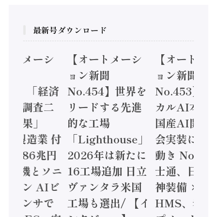
最新号ダウンロード
オートメーシ
【オートメーシ
【オートメ
ン新聞
ョン新聞
ョン新聞
.455】「経済
No.454】世界を
No.453】
造実態調査二
リードする先進
カルAI本格
集計結果」
的な工場
国産AI開発
24年製造業 付
「Lighthouse」
会実装に活
値額86兆円
2026年は新たに
動き Noetr
三菱電機とソニ
16工場追加 日立
士通、日立 /
ミコン AIビ
ヴァンタラ米国
神装備 ×
ョンセンサで
工場も選出/ 【イ
HMS、老舗