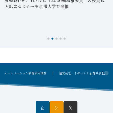
堀場製作所、10/15に「2026堀場雅夫賞」の授賞式
と記念セミナーを京都大学で開催
を
オートメーション新聞利用規約
運営会社：ものづくり.jp株式会社